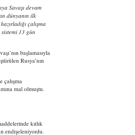
Dünya Savaşı devam
an dünyanın ilk
hazırladığı çalışma
 sistemi 13 gün
avaşı’nın başlamasıyla
üştürülen Rusya’nın
ve çalışma
şamına mal olmuştu.
addelerinde kıtlık
an endişeleniyordu.