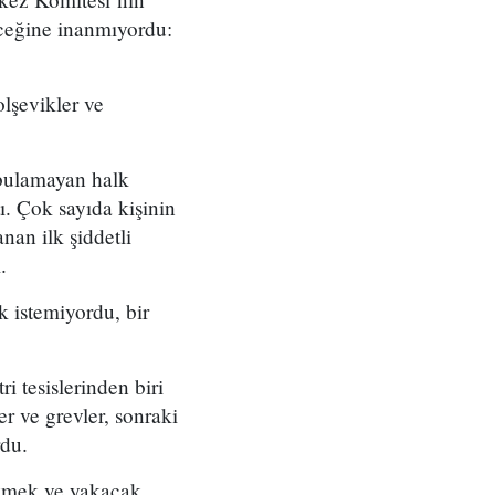
ceğine inanmıyordu:
lşevikler ve
 bulamayan halk
ı. Çok sayıda kişinin
an ilk şiddetli
.
ak istemiyordu, bir
 tesislerinden biri
r ve grevler, sonraki
rdu.
ekmek ve yakacak