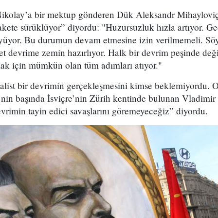
 Nikolay’a bir mektup gönderen Dük Aleksandr Mihaylovi
elakete sürüklüyor” diyordu: "Huzursuzluk hızla artıyor. G
yüyor. Bu durumun devam etmesine izin verilmemeli. Söy
et devrime zemin hazırlıyor. Halk bir devrim peşinde de
ak için mümkün olan tüm adımları atıyor."
yalist bir devrimin gerçekleşmesini kimse beklemiyordu. O
nin başında İsviçre’nin Zürih kentinde bulunan Vladimir 
devrimin tayin edici savaşlarını göremeyeceğiz” diyordu.