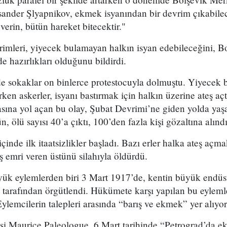
ander Şlyapnikov, ekmek isyanından bir devrim çıkabile
erin, bütün hareket bitecektir."
rimleri, yiyecek bulamayan halkın isyan edebileceğini, Bo
 hazırlıkları olduğunu bildirdi.
de sokaklar on binlerce protestocuyla dolmuştu. Yiyecek
ken askerler, isyanı bastırmak için halkın üzerine ateş açt
ına yol açan bu olay, Şubat Devrimi’ne giden yolda yaşan
, ölü sayısı 40’a çıktı, 100’den fazla kişi gözaltına alındı
içinde ilk itaatsizlikler başladı. Bazı erler halka ateş açm
eş emri veren üstünü silahıyla öldürdü.
k eylemlerden biri 3 Mart 1917’de, kentin büyük endüstri
ri tarafından örgütlendi. Hükümete karşı yapılan bu eylemle
Eylemcilerin talepleri arasında “barış ve ekmek” yer alıyo
isi Maurice Paleologue, 6 Mart tarihinde “Petrograd’da 