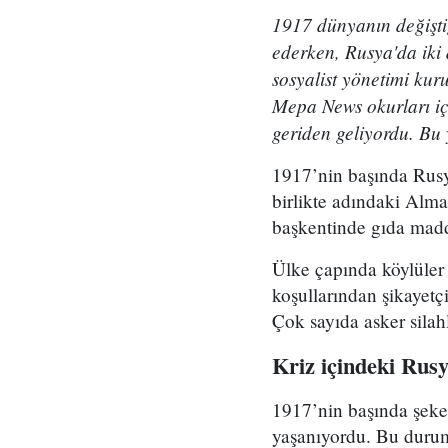
1917 dünyanın değiştiğ
ederken, Rusya'da iki 
sosyalist yönetimi kur
Mepa News okurları içi
geriden geliyordu. Bu 
1917’nin başında Rusya
birlikte adındaki Alma
başkentinde gıda madde
Ülke çapında köylüler 
koşullarından şikayetç
Çok sayıda asker silahl
Kriz içindeki Rus
1917’nin başında şeker
yaşanıyordu. Bu durumu