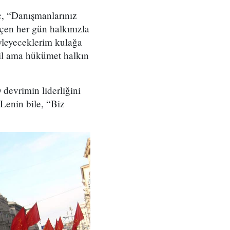
ç, “Danışmanlarınız
eçen her gün halkınızla
leyeceklerim kulağa
ğil ama hükümet halkın
 devrimin liderliğini
Lenin bile, “Biz