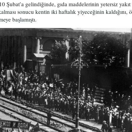
0 Şubat’a gelindiğinde, gıda maddelerinin yetersiz yakıt
alması sonucu kentin iki haftalık yiyeceğinin kaldığını, 
meye başlamıştı.