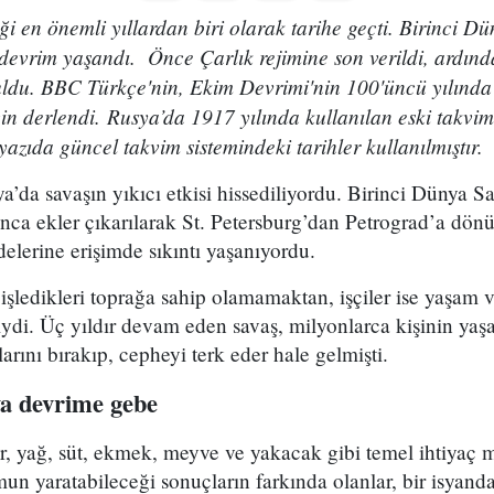
i en önemli yıllardan biri olarak tarihe geçti. Birinci 
devrim yaşandı. Önce Çarlık rejimine son verildi, ardınd
uldu. BBC Türkçe'nin, Ekim Devrimi'nin 100'üncü yılında 
n derlendi. Rusya’da 1917 yılında kullanılan eski takvim
yazıda güncel takvim sistemindeki tarihler kullanılmıştır.
’da savaşın yıkıcı etkisi hissediliyordu. Birinci Dünya S
nca ekler çıkarılarak St. Petersburg’dan Petrograd’a dön
lerine erişimde sıkıntı yaşanıyordu.
işledikleri toprağa sahip olamamaktan, işçiler ise yaşam 
iydi. Üç yıldır devam eden savaş, milyonlarca kişinin ya
arını bırakıp, cepheyi terk eder hale gelmişti.
ya devrime gebe
, yağ, süt, ekmek, meyve ve yakacak gibi temel ihtiyaç m
n yaratabileceği sonuçların farkında olanlar, bir isyand