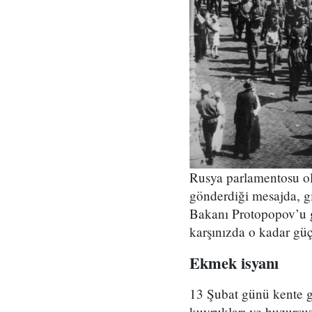
Rusya parlamentosu ol
gönderdiği mesajda, gı
Bakanı Protopopov’u g
karşınızda o kadar güç
Ekmek isyanı
13 Şubat günü kente g
kuyrukları ve huzursu