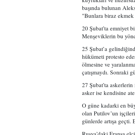
başında bulunan Aleks
"Bunlara biraz ekmek v
20 Şubat’ta emniyet bi
Menşeviklerin bu yönde
25 Şubat’a gelindiğin
hükümeti protesto eder
ölmesine ve yaralanmas
çatışmaydı. Sonraki gün
27 Şubat’ta askerlerin 
asker ise kendisine at
O güne kadarki en büyü
olan Putilov’un işçile
günlerde artışa geçti. 
Rusya’daki Fransa elç