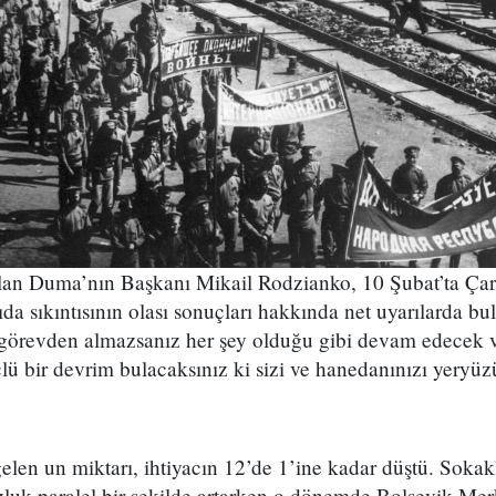
an Duma’nın Başkanı Mikail Rodzianko, 10 Şubat’ta Çar 
da sıkıntısının olası sonuçları hakkında net uyarılarda bul
örevden almazsanız her şey olduğu gibi devam edecek v
lü bir devrim bulacaksınız ki sizi ve hanedanınızı yeryüz
elen un miktarı, ihtiyacın 12’de 1’ine kadar düştü. Soka
zluk paralel bir şekilde artarken o dönemde Bolşevik Me