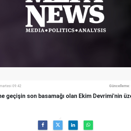
artesi 09:42
Güncelleme:
e geçişin son basamağı olan Ekim Devrimi'nin üze