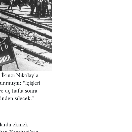
İkinci Nikolay’a
unmuştu: "İçişleri
e üç hafta sonra
ünden silecek."
klarda ekmek
rkez Komitesi’nin