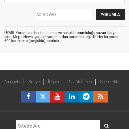
UYARI: Yorumların her türlü cezai ve hukuki sorumluluğu yazan kişiye
aittir. Mepa News, yapılan yorumlardan sorumlu değildir. Her bir yorum
600 karakterle (boşluklu) sınırlıdır.
Anasayfa
Künye
İletişim
Gizlilik İlkeleri
Sitene Ekle