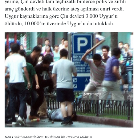
yerine, Çin devleti tam teçhizatlı binlerce polis ve zırhlı
araç gönderdi ve halk üzerine ateş açılması emri verdi.
Uygur kaynaklarına göre Çin devleti 3.000 Uygur’u
öldürdü, 10.000’in üzerinde Uygur’u da tutukladı.
Han Çinlisi magandaların Müslüman bir Uygur’a saldırısı