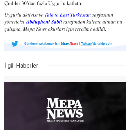
Çinliler 30’dan fazla Uygur’u katletti.
Uygurlu aktivist ve
Talk to East Turkestan
sayfasının
yöneticisi
Abdugheni Sabit
tarafından kaleme alınan bu
çalışma, Mepa News okurları için tercüme edildi.
İlgili Haberler