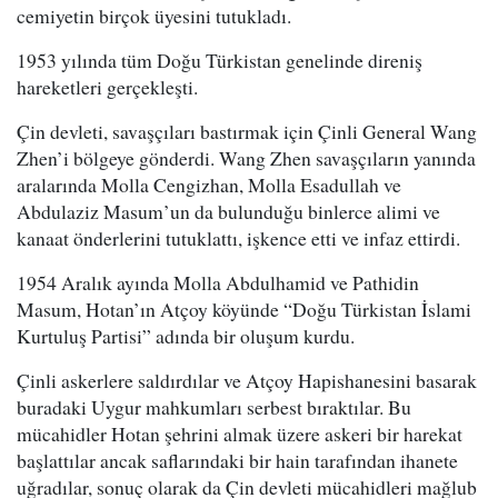
cemiyetin birçok üyesini tutukladı.
1953 yılında tüm Doğu Türkistan genelinde direniş
hareketleri gerçekleşti.
Çin devleti, savaşçıları bastırmak için Çinli General Wang
Zhen’i bölgeye gönderdi. Wang Zhen savaşçıların yanında
aralarında Molla Cengizhan, Molla Esadullah ve
Abdulaziz Masum’un da bulunduğu binlerce alimi ve
kanaat önderlerini tutuklattı, işkence etti ve infaz ettirdi.
1954 Aralık ayında Molla Abdulhamid ve Pathidin
Masum, Hotan’ın Atçoy köyünde “Doğu Türkistan İslami
Kurtuluş Partisi” adında bir oluşum kurdu.
Çinli askerlere saldırdılar ve Atçoy Hapishanesini basarak
buradaki Uygur mahkumları serbest bıraktılar. Bu
mücahidler Hotan şehrini almak üzere askeri bir harekat
başlattılar ancak saflarındaki bir hain tarafından ihanete
uğradılar, sonuç olarak da Çin devleti mücahidleri mağlub