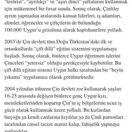
“terörist”, “ayrılıkçı” ve “aşırı dinci” yaftalarını kullanmak
için mükemmel bir fırsat sundu. Sonuç olarak, Çinliler
ayrım yapmadan aralarında kanaat liderleri, iş adamları,
alimler, öğrenciler ve çiftçilerin de bulunduğu
100.000 Uygur’u gözaltına alarak hapishanelere yolladı.
2003’de Çin devleti tüm Doğu Türkistan’daki ilk ve
ortaokullarda “çift dilli” eğitim sistemini uygulamaya
başladı. Sonuç olarak, binlerce Uygur öğretmen işlerini
Çinceleri “yetersiz” olduğu gerekçesiyle kaybettiler. Bu
çift dilli eğitim sistemi Uygur halkı tarafından bir “beyin
yıkama” uygulaması olarak görülmektedir.
2004 yılından itibaren Çin devleti zor kullanarak yaşları
16-25 arasında değişen binlerce genç Uygur kızı,
memleketlerinden kopartıp Çin’in iç bölgelerine ucuz iş
gücü olarak kullanmak üzere yolladı. Bu kızlardan
birçoğu ya kendi canlarına kıydılar ya da Çinli patronları
tarafından cinsel tacize maruz kalıp, fahişelik yapmaya
zorlandılar.