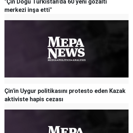
"Çin Doğu Türkistan'da 60 yeni gözaltı
merkezi inşa etti"
Çin'in Uygur politikasını protesto eden Kazak
aktiviste hapis cezası