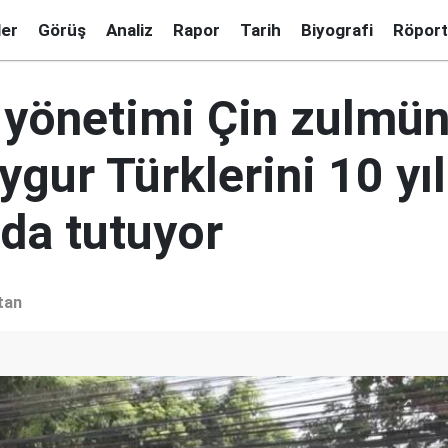
ler
Görüş
Analiz
Rapor
Tarih
Biyografi
Röport
 yönetimi Çin zulmü
gur Türklerini 10 yıl
nda tutuyor
tan