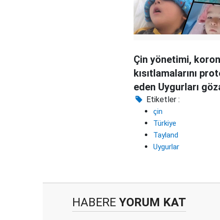
Çin yönetimi, koro
kısıtlamalarını pro
eden Uygurları göz
aldı
Etiketler :
çin
Türkiye
Tayland
Uygurlar
HABERE
YORUM KAT