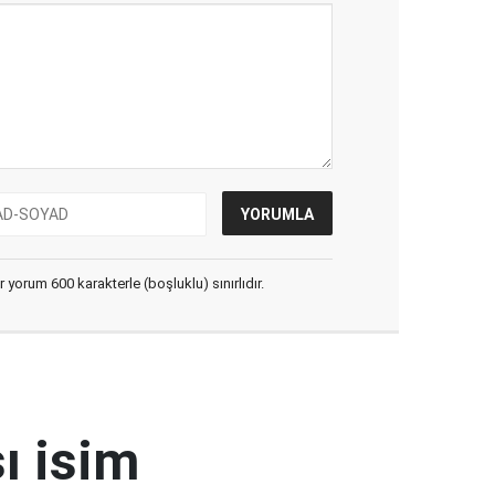
yorum 600 karakterle (boşluklu) sınırlıdır.
ı isim