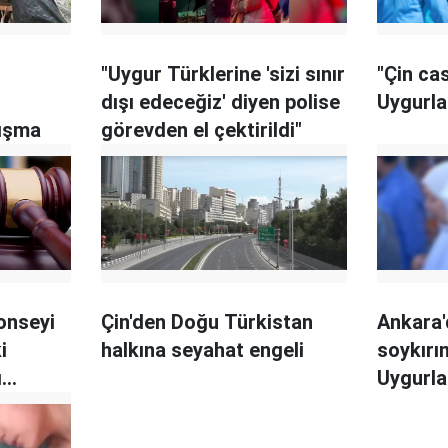
"Uygur Türklerine 'sizi sınır
"Çin ca
dışı edeceğiz' diyen polise
Uygurla
tışma
görevden el çektirildi"
onseyi
Çin'den Doğu Türkistan
Ankara'd
i
halkına seyahat engeli
soykırı
ı
Uygurla
etti