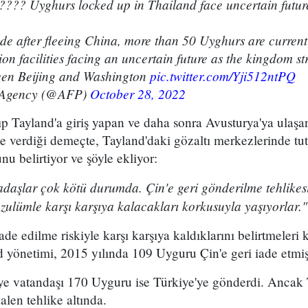
?? Uyghurs locked up in Thailand face uncertain futur
de after fleeing China, more than 50 Uyghurs are current
ion facilities facing an uncertain future as the kingdom str
een Beijing and Washington
pic.twitter.com/Yji512ntPQ
Agency (@AFP)
October 28, 2022
p Tayland'a giriş yapan ve daha sonra Avusturya'ya ulaş
 verdiği demeçte, Tayland'daki gözaltı merkezlerinde tut
nu belirtiyor ve şöyle ekliyor:
daşlar çok kötü durumda. Çin'e geri gönderilme tehlikes
zulümle karşı karşıya kalacakları korkusuyla yaşıyorlar."
ade edilme riskiyle karşı karşıya kaldıklarını belirtmeleri k
yönetimi, 2015 yılında 109 Uyguru Çin'e geri iade etmiş
iye vatandaşı 170 Uyguru ise Türkiye'ye gönderdi. Ancak 
alen tehlike altında.