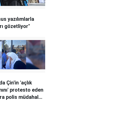
sus yazılımlarla
rı gözetliyor"
a Çin'in 'açlık
mını' protesto eden
ra polis müdahale