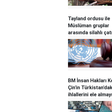
Tayland ordusu ile
Müslüman gruplar
arasında silahlı ça
BM İnsan Hakları K
Çin'in Türkistan'dak
ihlallerini ele almay
reddetti