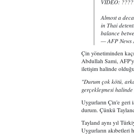
VIDEO: ??????
Almost a deca
in Thai detent
balance betw
— AFP News 
Çin yönetiminden kaçı
Abdullah Sami, AFP'ye
iletişim halinde olduğu
"Durum çok kötü, arka
gerçekleşmesi halinde 
Uygurların Çin'e geri i
durum. Çünkü Tayland 
Tayland aynı yıl Türk
Uygurların akıbetleri h