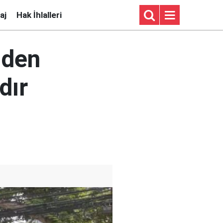
aj
Hak İhlalleri
nden
dır