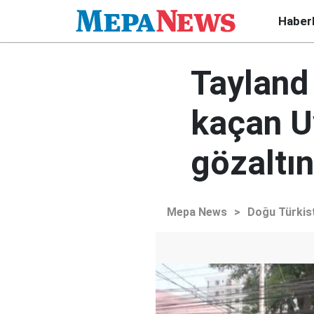
Haber
Tayland
kaçan Uy
gözaltı
Mepa News
>
Doğu Türkis