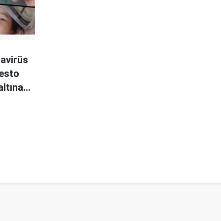
navirüs
testo
altına