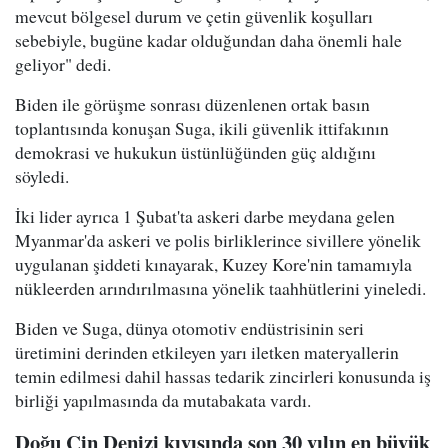
mevcut bölgesel durum ve çetin güvenlik koşulları
sebebiyle, bugüne kadar olduğundan daha önemli hale
geliyor" dedi.
Biden ile görüşme sonrası düzenlenen ortak basın
toplantısında konuşan Suga, ikili güvenlik ittifakının
demokrasi ve hukukun üstünlüğünden güç aldığını
söyledi.
İki lider ayrıca 1 Şubat'ta askeri darbe meydana gelen
Myanmar'da askeri ve polis birliklerince sivillere yönelik
uygulanan şiddeti kınayarak, Kuzey Kore'nin tamamıyla
nükleerden arındırılmasına yönelik taahhütlerini yineledi.
Biden ve Suga, dünya otomotiv endüstrisinin seri
üretimini derinden etkileyen yarı iletken materyallerin
temin edilmesi dahil hassas tedarik zincirleri konusunda iş
birliği yapılmasında da mutabakata vardı.
Doğu Çin Denizi kıyısında son 30 yılın en büyük