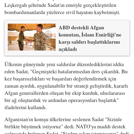
Leşkergah şehrinde Sadat'ın emriyle gerçekleştirilen
bombardımanlarda yüzlerce sivil hayatını kaybetmişti.
ABD destekli Afgan
komutan, İslam Emirliği'ne
karşı saldırı başlattıklarını
açıkladı
Ülkenin güneyinde yeni saldırılar düzenlediklerini iddia
eden Sadat, "Geçmişteki hatalarımızdan ders çıkardık. Bu
kez başarısızlıkları ve başarıları değerlendirmek için
zaman ayırdık, uygulanabilir bir strateji geliştirdik, kararlı
Afgan generallerden oluşan bir ekip kurduk, uluslararası
bir ağ oluşturduk ve ardından operasyonları başlattık"
ifadelerini kullandı.
Afganistan'ın komşu ülkelerine seslenen Sadat "Sizinle
birlikte büyümek istiyoruz" dedi. NATO'ya maddi destek
çağrısında bulunan Sadat, "Sizden asker istemiyoruz" dedi