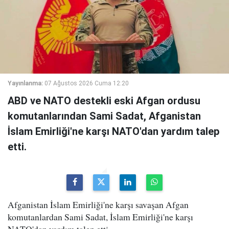
Yayınlanma:
07 Ağustos 2026 Cuma 12:20
ABD ve NATO destekli eski Afgan ordusu
komutanlarından Sami Sadat, Afganistan
İslam Emirliği'ne karşı NATO'dan yardım talep
etti.
Afganistan İslam Emirliği'ne karşı savaşan Afgan
komutanlardan Sami Sadat, İslam Emirliği'ne karşı
NATO'dan yardım talep etti.