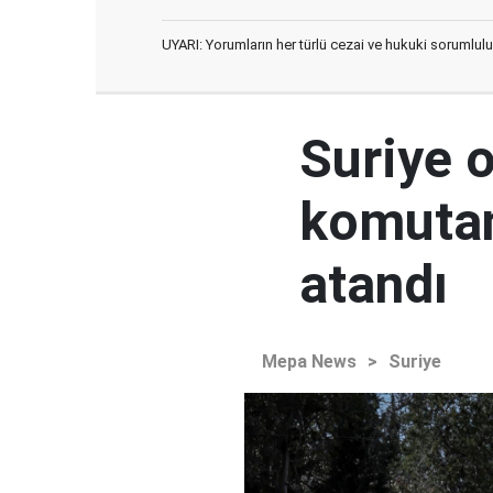
UYARI: Yorumların her türlü cezai ve hukuki sorumlulu
Suriye 
komutan
atandı
Mepa News
>
Suriye