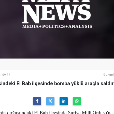
r 09:32
Güncel
sindeki El Bab ilçesinde bomba yüklü araçla saldır
inin doğusundaki El Bab ilçesinde Suriye Milli Ordusu'na