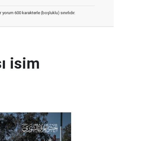
yorum 600 karakterle (boşluklu) sınırlıdır.
ı isim