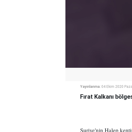
Yayınlanma:
04 Ekim 2020 Paza
Fırat Kalkanı bölge
Suriye'nin Halep kent