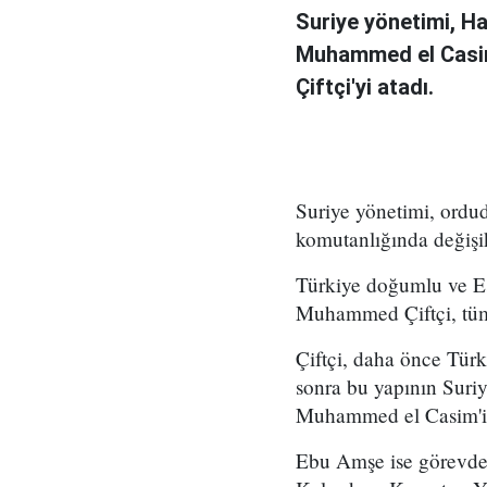
Suriye yönetimi, H
Muhammed el Casi
Çiftçi'yi atadı.
Suriye yönetimi, ord
komutanlığında değişikl
Türkiye doğumlu ve Es
Muhammed Çiftçi, tüm
Çiftçi, daha önce Tür
sonra bu yapının Suri
Muhammed el Casim'in
Ebu Amşe ise görevden