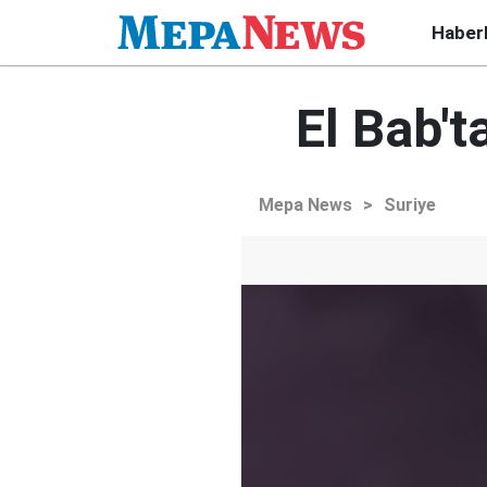
Haber
El Bab't
Mepa News
>
Suriye