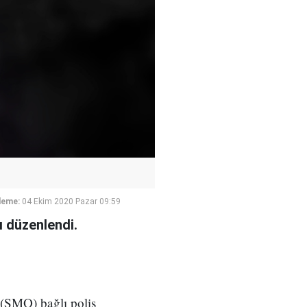
leme:
04 Ekim 2020 Pazar 09:59
ı düzenlendi.
 (SMO) bağlı polis