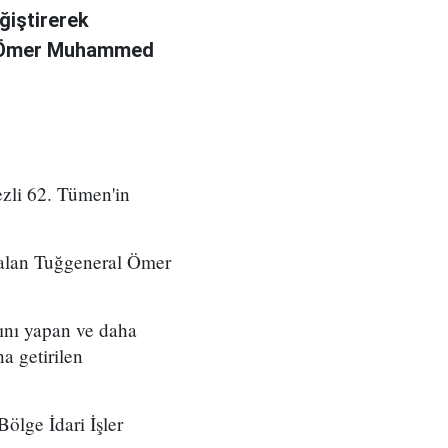
ğiştirerek
l Ömer Muhammed
zli 62. Tümen'in
 alan Tuğgeneral Ömer
ını yapan ve daha
a getirilen
ölge İdari İşler