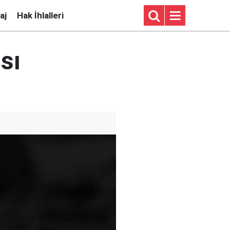
aj
Hak İhlalleri
sı