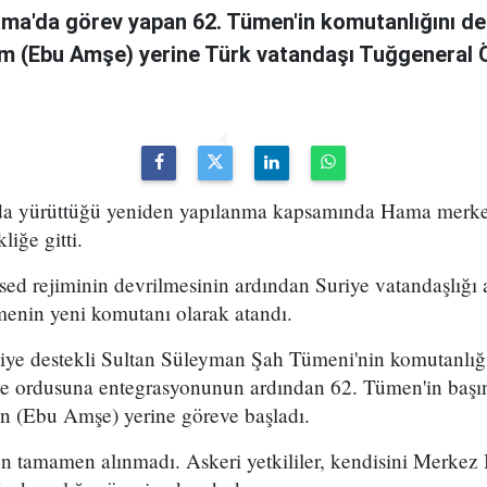
ama'da görev yapan 62. Tümen'in komutanlığını de
m (Ebu Amşe) yerine Türk vatandaşı Tuğgenera
uda yürüttüğü yeniden yapılanma kapsamında Hama merke
iğe gitti.
ed rejiminin devrilmesinin ardından Suriye vatandaşlığı
enin yeni komutanı olarak atandı.
kiye destekli Sultan Süleyman Şah Tümeni'nin komutanlığ
ye ordusuna entegrasyonunun ardından 62. Tümen'in başın
 (Ebu Amşe) yerine göreve başladı.
 tamamen alınmadı. Askeri yetkililer, kendisini Merkez B