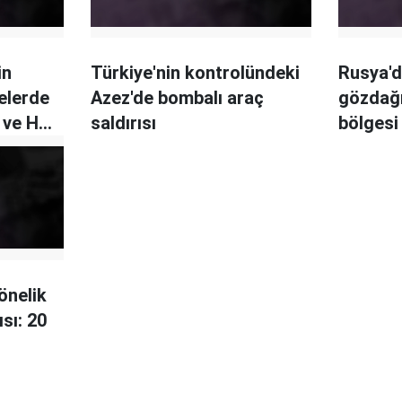
in
Türkiye'nin kontrolündeki
Rusya'd
elerde
Azez'de bombalı araç
gözdağı
i ve HTŞ
saldırısı
bölgesi
saldırıs
yönelik
sı: 20