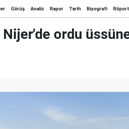
ler
Görüş
Analiz
Rapor
Tarih
Biyografi
Röport
 Nijer'de ordu üssün