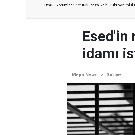
UYARI: Yorumların her türlü cezai ve hukuki sorumlulu
Esed'in
idamı is
Mepa News
>
Suriye