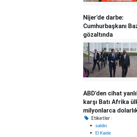
Nijer'de darbe:
Cumhurbaşkanı Ba
gözaltında
ABD'den cihat yanlı
karşı Batı Afrika ül
milyonlarca dolarlı
yardım
Etiketler :
saldırı
El Kaide