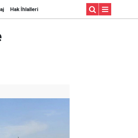
aj
Hak İhlalleri
e