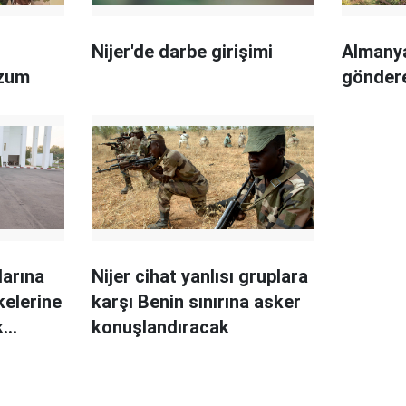
Nijer'de darbe girişimi
Almanya
zum
gönder
larına
Nijer cihat yanlısı gruplara
kelerine
karşı Benin sınırına asker
k
konuşlandıracak