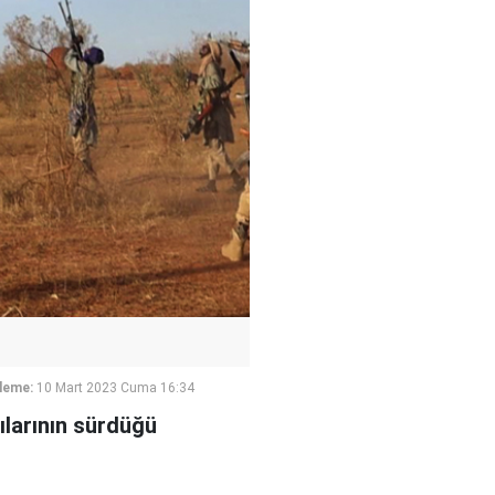
leme:
10 Mart 2023 Cuma 16:34
rılarının sürdüğü