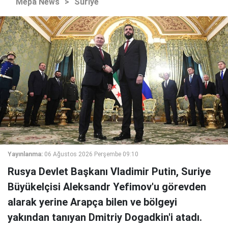
Mepa News
>
Suriye
Yayınlanma:
06 Ağustos 2026 Perşembe 09:10
Rusya Devlet Başkanı Vladimir Putin, Suriye
Büyükelçisi Aleksandr Yefimov'u görevden
alarak yerine Arapça bilen ve bölgeyi
yakından tanıyan Dmitriy Dogadkin'i atadı.