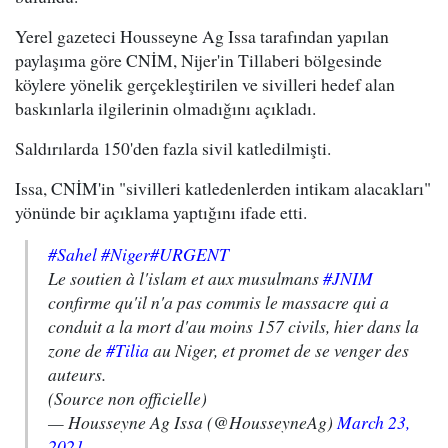
Yerel gazeteci Housseyne Ag Issa tarafından yapılan
paylaşıma göre CNİM, Nijer'in Tillaberi bölgesinde
köylere yönelik gerçekleştirilen ve sivilleri hedef alan
baskınlarla ilgilerinin olmadığını açıkladı.
Saldırılarda 150'den fazla sivil katledilmişti.
Issa, CNİM'in "sivilleri katledenlerden intikam alacakları"
yönünde bir açıklama yaptığını ifade etti.
#Sahel
#Niger
#URGENT
Le soutien à l'islam et aux musulmans
#JNIM
confirme qu'il n'a pas commis le massacre qui a
conduit a la mort d'au moins 157 civils, hier dans la
zone de
#Tilia
au Niger, et promet de se venger des
auteurs.
(Source non officielle)
— Housseyne Ag Issa (@HousseyneAg)
March 23,
2021