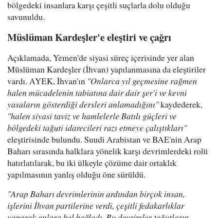
bölgedeki insanlara karşı çeşitli suçlarla dolu olduğu
savunuldu.
Müslüman Kardeşler'e eleştiri ve çağrı
Açıklamada, Yemen'de siyasi süreç içerisinde yer alan
Müslüman Kardeşler (İhvan) yapılanmasına da eleştiriler
vardı. AYEK, İhvan'ın
"Onlarca yıl geçmesine rağmen
halen mücadelenin tabiatına dair dair şer'i ve kevni
yasaların gösterdiği dersleri anlamadığını"
kaydederek,
"halen siyasi taviz ve hamlelerle Batılı güçleri ve
bölgedeki tağuti idarecileri razı etmeye çalıştıkları"
eleştirisinde bulundu. Suudi Arabistan ve BAE'nin Arap
Baharı sırasında halklara yönelik karşı devrimlerdeki rolü
hatırlatılarak, bu iki ülkeyle çözüme dair ortaklık
yapılmasının yanlış olduğu öne sürüldü.
"Arap Baharı devrimlerinin ardından birçok insan,
işlerini İhvan partilerine verdi, çeşitli fedakarlıklar
yaparak onlara bel bağladı. Bu devrimler tağutların