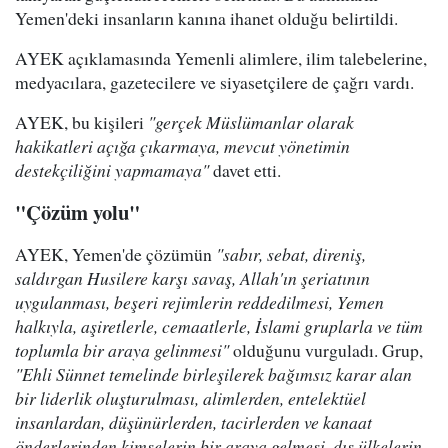
Yemen'deki insanların kanına ihanet olduğu belirtildi.
AYEK açıklamasında Yemenli alimlere, ilim talebelerine,
medyacılara, gazetecilere ve siyasetçilere de çağrı vardı.
AYEK, bu kişileri
"gerçek Müslümanlar olarak
hakikatleri açığa çıkarmaya, mevcut yönetimin
destekçiliğini yapmamaya"
davet etti.
"Çözüm yolu"
AYEK, Yemen'de çözümün
"sabır, sebat, direniş,
saldırgan Husilere karşı savaş, Allah'ın şeriatının
uygulanması, beşeri rejimlerin reddedilmesi, Yemen
halkıyla, aşiretlerle, cemaatlerle, İslami gruplarla ve tüm
toplumla bir araya gelinmesi"
olduğunu vurguladı. Grup,
"Ehli Sünnet temelinde birleşilerek bağımsız karar alan
bir liderlik oluşturulması, alimlerden, entelektüel
insanlardan, düşünürlerden, tacirlerden ve kanaat
önderlerinden kimselerin bir araya gelmesi, dış ülkelerin