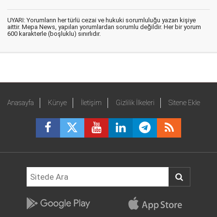
UYARI: Yorumların her türlü cezai ve hukuki sorumluluğu yazan kişiye
aittir. Mepa News, yapılan yorumlardan sorumlu değildir. Her bir yorum
600 karakterle (boşluklu) sınırlıdır.
Anasayfa
Künye
İletişim
Gizlilik İlkeleri
Sitene Ekle