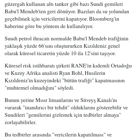
güzergah kullanan altı tanker gibi bazı Suudi gemileri
Babu'l Mendeb'ten geri dönüyor. Bazıları da su yolundan
geçebilmek için vericilerini kapatıyor. Bloomberg'in
haberine göre bu yöntem de kullanılıyor.
Suudi petrol ihracatı normalde Babu'l Mendeb trafiğinin
yaklaşık yüzde 66'sını oluştururken Kızıldeniz genel
olarak küresel ticaretin yüzde 10 ila 12'sini taşıyor.
Küresel risk istihbaratı şirketi RANE'in kıdemli Ortadoğu
ve Kuzey Afrika analisti Ryan Bohl, Husilerin
Kızıldeniz'in kuzeyindeki "bütün trafiği" kapatmasının
"muhtemel olmadığını" söyledi.
Bunun yerine Mısır limanlarını ve Süveyş Kanalı'nı
vurarak "inandırıcı bir tehdit" olduklarını gösterebilir ve
Suudileri "gemilerini gizlemek için tedbirler almaya"
zorlayabilirler.
Bu tedbirler arasında "vericilerin kapatılması" ve