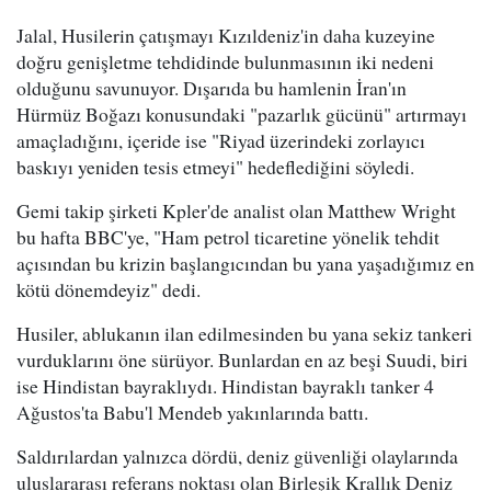
Jalal, Husilerin çatışmayı Kızıldeniz'in daha kuzeyine
doğru genişletme tehdidinde bulunmasının iki nedeni
olduğunu savunuyor. Dışarıda bu hamlenin İran'ın
Hürmüz Boğazı konusundaki "pazarlık gücünü" artırmayı
amaçladığını, içeride ise "Riyad üzerindeki zorlayıcı
baskıyı yeniden tesis etmeyi" hedeflediğini söyledi.
Gemi takip şirketi Kpler'de analist olan Matthew Wright
bu hafta BBC'ye, "Ham petrol ticaretine yönelik tehdit
açısından bu krizin başlangıcından bu yana yaşadığımız en
kötü dönemdeyiz" dedi.
Husiler, ablukanın ilan edilmesinden bu yana sekiz tankeri
vurduklarını öne sürüyor. Bunlardan en az beşi Suudi, biri
ise Hindistan bayraklıydı. Hindistan bayraklı tanker 4
Ağustos'ta Babu'l Mendeb yakınlarında battı.
Saldırılardan yalnızca dördü, deniz güvenliği olaylarında
uluslararası referans noktası olan Birleşik Krallık Deniz