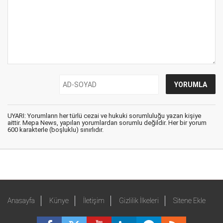
UYARI: Yorumların her türlü cezai ve hukuki sorumluluğu yazan kişiye
aittir. Mepa News, yapılan yorumlardan sorumlu değildir. Her bir yorum
600 karakterle (boşluklu) sınırlıdır.
Anasayfa
Künye
İletişim
Gizlilik İlkeleri
Sitene Ekle