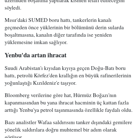
üzerinden boşaltma yapılarak kısmen telafi edileceğini"
söyledi.
Mısır'daki SUMED boru hattı, tankerlerin kanalı
geçmeden önce yüklerinin bir bölümünü derin sularda
boşaltmasına, kanalın diğer tarafında ise yeniden
yüklemesine imkan sağlıyor.
Yenbu'da artan ihracat
Suudi Arabistan'ı kıyıdan kıyıya geçen Doğu-Batı boru
hattı, petrolü Körfez'den krallığın en büyük rafinerilerinin
yoğunlaştığı Kızıldeniz'e taşıyor.
Bloomberg verilerine göre hat, Hürmüz Boğazı'nın
kapanmasından bu yana ihracat hacminin üç kattan fazla
arttığı Yenbu'ya petrol taşınmasında özellikle faydalı oldu.
Bazı analistler Wafaa saldırısını tanker dışındaki gemilere
yönelik saldırılara doğru muhtemel bir adım olarak
görüyor.