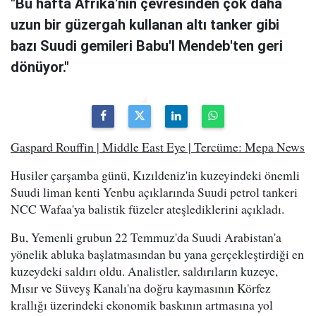
"Bu hafta Afrika'nın çevresinden çok daha
uzun bir güzergah kullanan altı tanker gibi
bazı Suudi gemileri Babu'l Mendeb'ten geri
dönüyor."
Gaspard Rouffin | Middle East Eye | Tercüme: Mepa News
Husiler çarşamba günü, Kızıldeniz'in kuzeyindeki önemli
Suudi liman kenti Yenbu açıklarında Suudi petrol tankeri
NCC Wafaa'ya balistik füzeler ateşlediklerini açıkladı.
Bu, Yemenli grubun 22 Temmuz'da Suudi Arabistan'a
yönelik abluka başlatmasından bu yana gerçekleştirdiği en
kuzeydeki saldırı oldu. Analistler, saldırıların kuzeye,
Mısır ve Süveyş Kanalı'na doğru kaymasının Körfez
krallığı üzerindeki ekonomik baskının artmasına yol