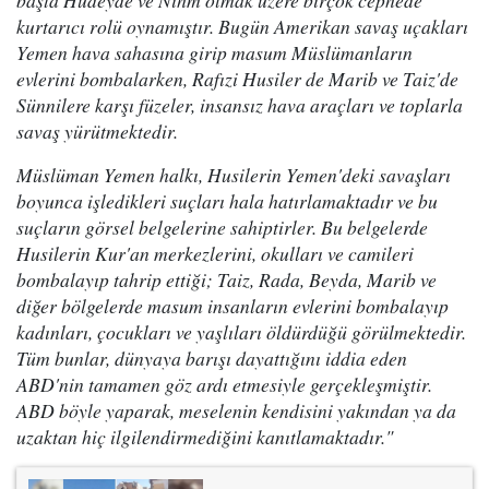
başta Hudeyde ve Nihm olmak üzere birçok cephede
kurtarıcı rolü oynamıştır. Bugün Amerikan savaş uçakları
Yemen hava sahasına girip masum Müslümanların
evlerini bombalarken, Rafızi Husiler de Marib ve Taiz'de
Sünnilere karşı füzeler, insansız hava araçları ve toplarla
savaş yürütmektedir.
Müslüman Yemen halkı, Husilerin Yemen'deki savaşları
boyunca işledikleri suçları hala hatırlamaktadır ve bu
suçların görsel belgelerine sahiptirler. Bu belgelerde
Husilerin Kur'an merkezlerini, okulları ve camileri
bombalayıp tahrip ettiği; Taiz, Rada, Beyda, Marib ve
diğer bölgelerde masum insanların evlerini bombalayıp
kadınları, çocukları ve yaşlıları öldürdüğü görülmektedir.
Tüm bunlar, dünyaya barışı dayattığını iddia eden
ABD'nin tamamen göz ardı etmesiyle gerçekleşmiştir.
ABD böyle yaparak, meselenin kendisini yakından ya da
uzaktan hiç ilgilendirmediğini kanıtlamaktadır."