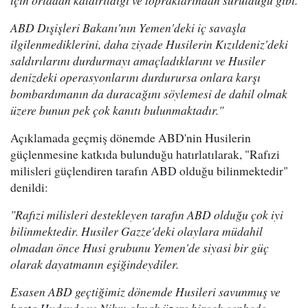
için ortadan kaldırıldığı ve topraklarından sürüldüğü gibi.
ABD Dışişleri Bakanı'nın Yemen'deki iç savaşla
ilgilenmediklerini, daha ziyade Husilerin Kızıldeniz'deki
saldırılarını durdurmayı amaçladıklarını ve Husiler
denizdeki operasyonlarını durdurursa onlara karşı
bombardımanın da duracağını söylemesi de dahil olmak
üzere bunun pek çok kanıtı bulunmaktadır."
Açıklamada geçmiş dönemde ABD'nin Husilerin
güçlenmesine katkıda bulunduğu hatırlatılarak, "Rafızi
milisleri güçlendiren tarafın ABD olduğu bilinmektedir"
denildi:
"Rafızi milisleri destekleyen tarafın ABD olduğu çok iyi
bilinmektedir. Husiler Gazze'deki olaylara müdahil
olmadan önce Husi grubunu Yemen'de siyasi bir güç
olarak dayatmanın eşiğindeydiler.
Esasen ABD geçtiğimiz dönemde Husileri savunmuş ve