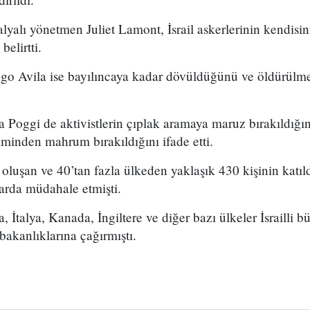
lyalı yönetmen Juliet Lamont, İsrail askerlerinin kendisini
elirtti.
iago Avila ise bayılıncaya kadar dövüldüğünü ve öldürülmek
 Poggi de aktivistlerin çıplak aramaya maruz bırakıldığın
şiminden mahrum bırakıldığını ifade etti.
luşan ve 40’tan fazla ülkeden yaklaşık 430 kişinin katıldığ
larda müdahale etmişti.
 İtalya, Kanada, İngiltere ve diğer bazı ülkeler İsrailli 
bakanlıklarına çağırmıştı.