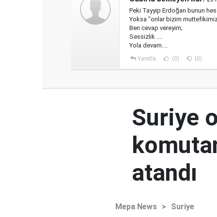
Peki Tayyip Erdoğan bunun hes
Yoksa "onlar bizim muttefikimi
Ben cevap vereyim;
Sessizlik ....
Yola devam....
Yanıtla
(0)
(0)
Suriye 
komutan
atandı
Mepa News
>
Suriye