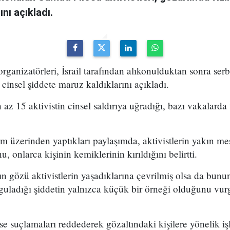
ını açıkladı.
ganizatörleri, İsrail tarafından alıkonulduktan sonra serb
e cinsel şiddete maruz kaldıklarını açıkladı.
az 15 aktivistin cinsel saldırıya uğradığı, bazı vakalarda
m üzerinden yaptıkları paylaşımda, aktivistlerin yakın me
 onlarca kişinin kemiklerinin kırıldığını belirtti.
özü aktivistlerin yaşadıklarına çevrilmiş olsa da bunun, İ
guladığı şiddetin yalnızca küçük bir örneği olduğunu vur
 ise suçlamaları reddederek gözaltındaki kişilere yönelik i