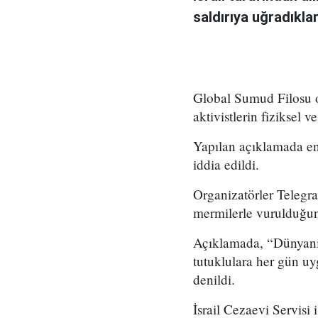
saldırıya uğradıklar
Global Sumud Filosu or
aktivistlerin fiziksel v
Yapılan açıklamada en 
iddia edildi.
Organizatörler Telegra
mermilerle vurulduğunu,
Açıklamada, “Dünyanın g
tutuklulara her gün uy
denildi.
İsrail Cezaevi Servisi