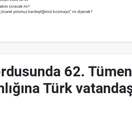
abını soracak mı?
z,ticaret yolumuz kardeşliğimizi bozmayız" mı diyecek?
ordusunda 62. Tümen
lığına Türk vatandaş