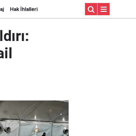
aj
Hak İhlalleri
dırı:
il