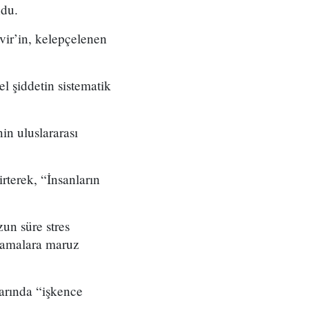
ndu.
vir’in, kelepçelenen
el şiddetin sistematik
n uluslararası
irterek, “İnsanların
zun süre stres
ulamalara maruz
larında “işkence