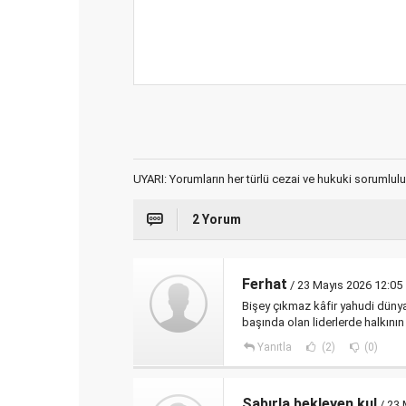
UYARI: Yorumların her türlü cezai ve hukuki sorumlulu
2 Yorum
Ferhat
/ 23 Mayıs 2026 12:05
Bişey çıkmaz kâfir yahudi dünyan
başında olan liderlerde halkının
Yanıtla
(2)
(0)
Sabırla bekleyen kul
/ 23 