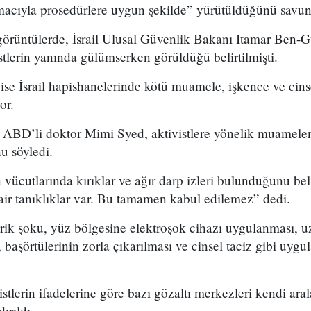
acıyla prosedürlere uygun şekilde” yürütüldüğünü savu
görüntülerde, İsrail Ulusal Güvenlik Bakanı Itamar Ben-G
istlerin yanında gülümserken görüldüğü belirtilmişti.
 ise İsrail hapishanelerinde kötü muamele, işkence ve cins
or.
ABD’li doktor Mimi Syed, aktivistlere yönelik muameleni
u söyledi.
n vücutlarında kırıklar ve ağır darp izleri bulunduğunu bel
air tanıklıklar var. Bu tamamen kabul edilemez” dedi.
ktrik şoku, yüz bölgesine elektroşok cihazı uygulanması, u
başörtülerinin zorla çıkarılması ve cinsel taciz gibi uyg
istlerin ifadelerine göre bazı gözaltı merkezleri kendi ara
ırıldı.