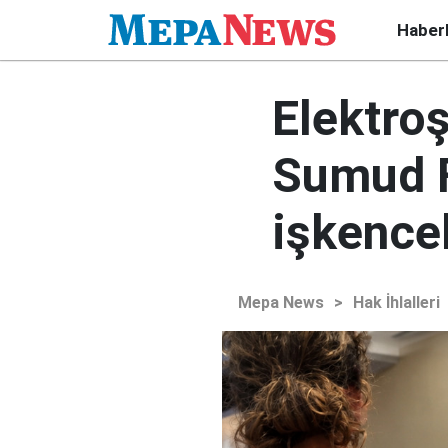
Haber
Elektroş
Sumud Fi
işkencel
Mepa News
>
Hak İhlalleri