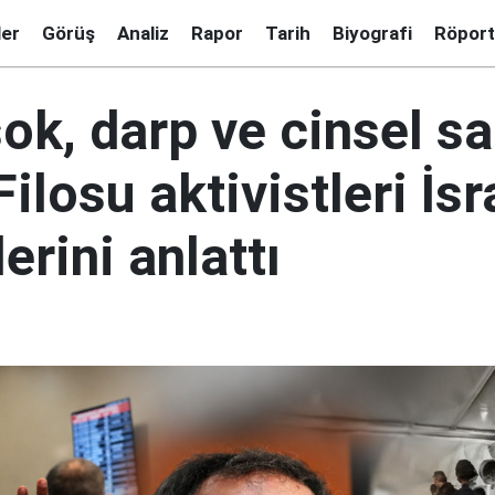
ler
Görüş
Analiz
Rapor
Tarih
Biyografi
Röport
ok, darp ve cinsel sal
losu aktivistleri İsra
erini anlattı