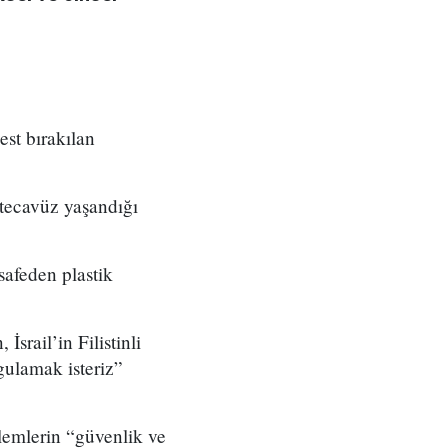
est bırakılan
 tecavüz yaşandığı
safeden plastik
srail’in Filistinli
gulamak isteriz”
şlemlerin “güvenlik ve