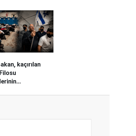
 Bakan, kaçırılan
Filosu
lerinin
erini yayınladı