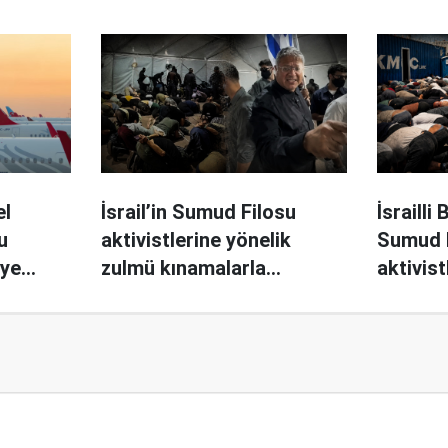
el
İsrail’in Sumud Filosu
İsrailli
u
aktivistlerine yönelik
Sumud 
’ye
zulmü kınamalarla
aktivist
geçiştirildi
görüntül