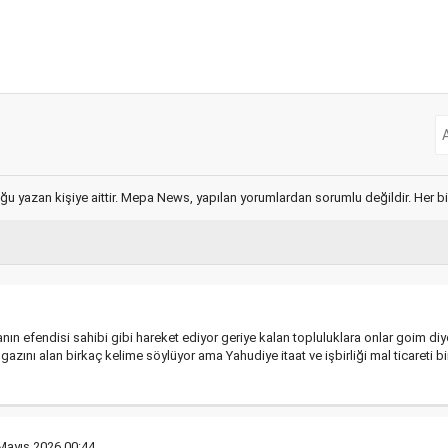
ğu yazan kişiye aittir. Mepa News, yapılan yorumlardan sorumlu değildir. Her bir 
ın efendisi sahibi gibi hareket ediyor geriye kalan topluluklara onlar goim diyo
 gazını alan birkaç kelime söylüyor ama Yahudiye itaat ve işbirliği mal ticareti
Mayıs 2026 00:44