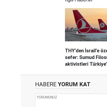
THY’den İsrail’e öz
sefer: Sumud Filos
aktivistleri Türkiye
getirilecek
HABERE
YORUM KAT