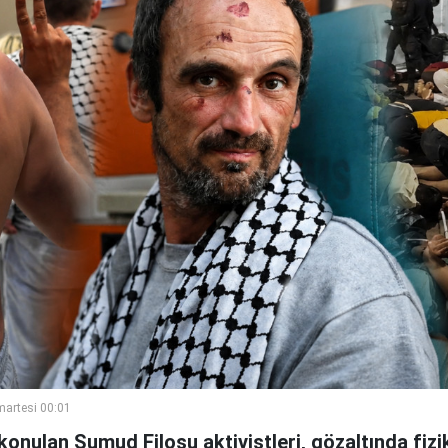
artesi 00:01
ıkonulan Sumud Filosu aktivistleri, gözaltında fizi