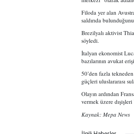
Filoda yer alan Avustra
saldırıda bulunduğunu b
Brezilyalı aktivist Th
söyledi.
İtalyan ekonomist Luca
bazılarının avukat eri
50’den fazla tekneden o
güçleri uluslararası su
Olayın ardından Fransa,
vermek üzere dışişleri 
Kaynak: Mepa News
İlgili Haberler