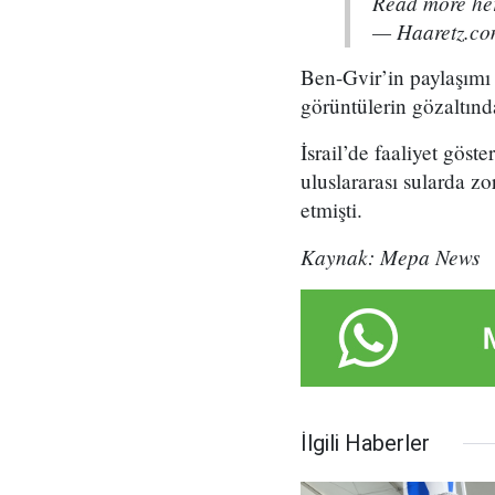
Read more h
— Haaretz.c
Ben-Gvir’in paylaşımı 
görüntülerin gözaltında
İsrail’de faaliyet gös
uluslararası sularda z
etmişti.
Kaynak: Mepa News
İlgili Haberler