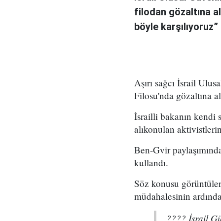
filodan gözaltına a
böyle karşılıyoruz” 
Aşırı sağcı İsrail Ul
Filosu'nda gözaltına a
İsrailli bakanın kendi
alıkonulan aktivistler
Ben-Gvir paylaşımında, 
kullandı.
Söz konusu görüntüler
müdahalesinin ardında
???? İsrail G