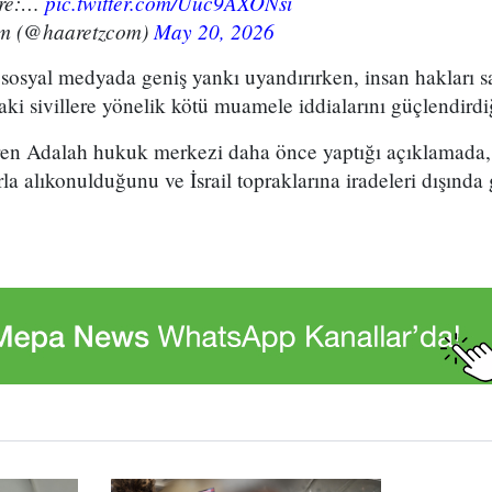
ere:…
pic.twitter.com/Uuc9AXONsi
om (@haaretzcom)
May 20, 2026
sosyal medyada geniş yankı uyandırırken, insan hakları s
ki sivillere yönelik kötü muamele iddialarını güçlendirdiği
teren Adalah hukuk merkezi daha önce yaptığı açıklamada, 
orla alıkonulduğunu ve İsrail topraklarına iradeleri dışınd