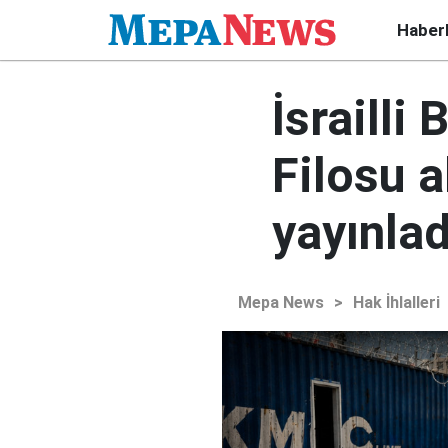
Haber
İsrailli
Filosu a
yayınlad
Mepa News
>
Hak İhlalleri