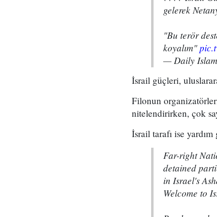
gelerek Netan
"Bu terör dest
koyalım"
pic.
— Daily Islam
İsrail güçleri, uluslara
Filonun organizatörler
nitelendirirken, çok s
İsrail tarafı ise yard
Far-right Nat
detained part
in Israel's As
Welcome to Is