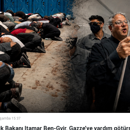
rşamba 15:37
lik Bakanı Itamar Ben-Gvir, Gazze’ye yardım götü