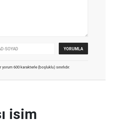
yorum 600 karakterle (boşluklu) sınırlıdır.
ı isim