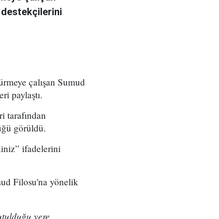
 destekçilerini
ötürmeye çalışan Sumud
ri paylaştı.
ri tarafından
üğü görüldü.
iniz” ifadelerini
ud Filosu'na yönelik
utulduğu yere