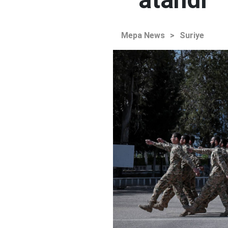
Mepa News
>
Suriye