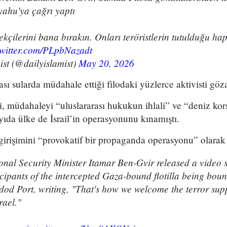
yahu'ya çağrı yaptı
ekçilerini bana bırakın. Onları teröristlerin tutulduğu ha
twitter.com/PLpbNazadt
ist (@dailyislamist)
May 20, 2026
rası sularda müdahale ettiği filodaki yüzlerce aktivisti göza
i, müdahaleyi “uluslararası hukukun ihlali” ve “deniz kor
ayıda ülke de İsrail’in operasyonunu kınamıştı.
ım girişimini “provokatif bir propaganda operasyonu” olara
ional Security Minister Itamar Ben-Gvir released a video
icipants of the intercepted Gaza-bound flotilla being bo
hdod Port, writing, "That's how we welcome the terror sup
rael."