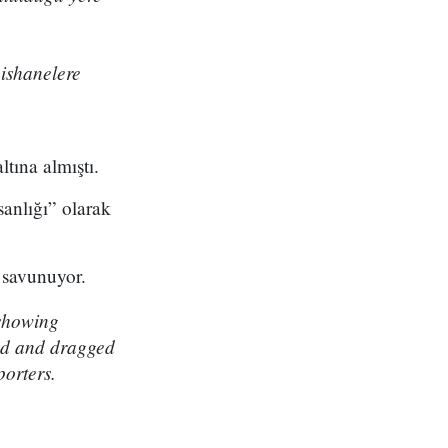
pishanelere
ltına almıştı.
sanlığı” olarak
k savunuyor.
 showing
und and dragged
porters.