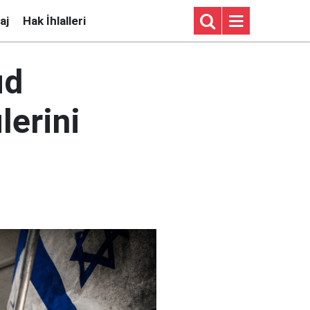
aj
Hak İhlalleri
ud
lerini