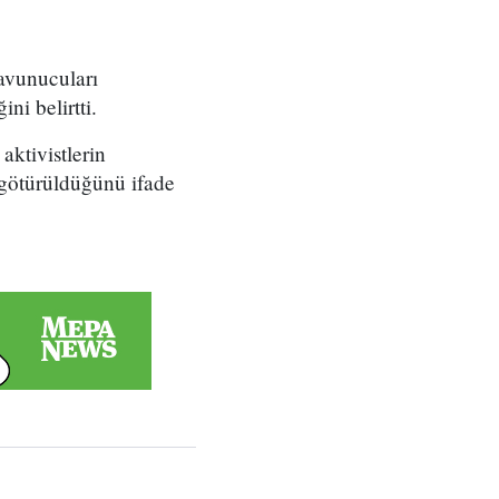
avunucuları
ni belirtti.
aktivistlerin
a götürüldüğünü ifade