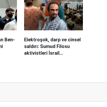
kan Ben-
Elektroşok, darp ve cinsel
ni
saldırı: Sumud Filosu
aktivistleri İsrail
işkencelerini anlattı