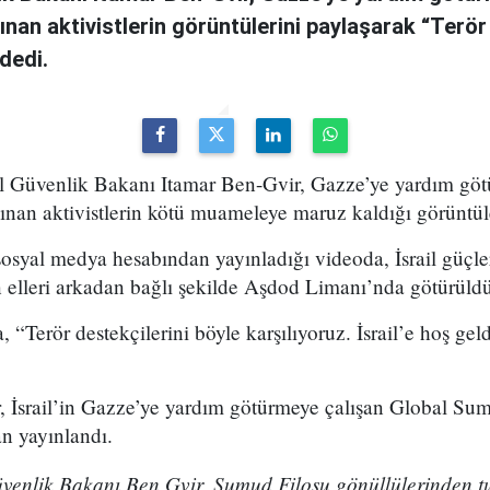
lınan aktivistlerin görüntülerini paylaşarak “Terör
dedi.
usal Güvenlik Bakanı Itamar Ben-Gvir, Gazze’ye yardım g
lınan aktivistlerin kötü muameleye maruz kaldığı görüntüle
 sosyal medya hesabından yayınladığı videoda, İsrail güçle
in elleri arkadan bağlı şekilde Aşdod Limanı’nda götürüld
“Terör destekçilerini böyle karşılıyoruz. İsrail’e hoş geld
, İsrail’in Gazze’ye yardım götürmeye çalışan Global Sum
n yayınlandı.
üvenlik Bakanı Ben Gvir, Sumud Filosu gönüllülerinden t