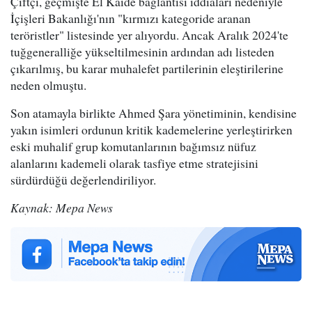
Çiftçi, geçmişte El Kaide bağlantısı iddiaları nedeniyle
İçişleri Bakanlığı'nın "kırmızı kategoride aranan
teröristler" listesinde yer alıyordu. Ancak Aralık 2024'te
tuğgeneralliğe yükseltilmesinin ardından adı listeden
çıkarılmış, bu karar muhalefet partilerinin eleştirilerine
neden olmuştu.
Son atamayla birlikte Ahmed Şara yönetiminin, kendisine
yakın isimleri ordunun kritik kademelerine yerleştirirken
eski muhalif grup komutanlarının bağımsız nüfuz
alanlarını kademeli olarak tasfiye etme stratejisini
sürdürdüğü değerlendiriliyor.
Kaynak: Mepa News