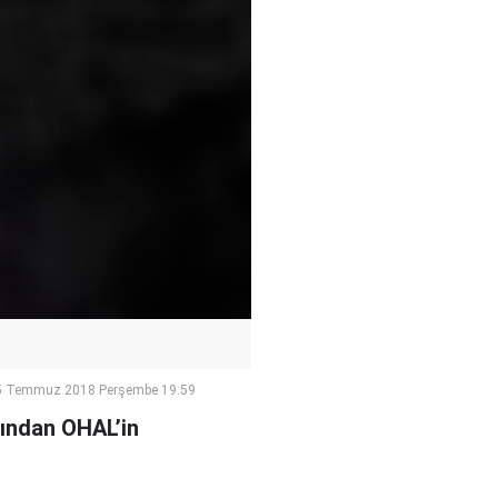
5 Temmuz 2018 Perşembe 19:59
dından OHAL’in