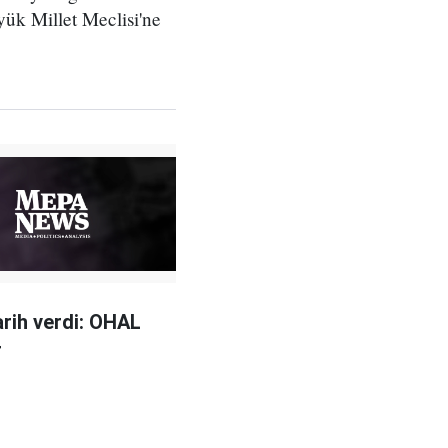
yük Millet Meclisi'ne
arih verdi: OHAL
r