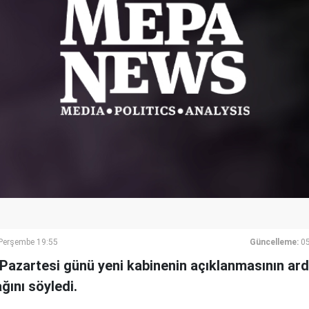
erşembe 19:55
Güncelleme:
0
 Pazartesi günü yeni kabinenin açıklanmasının ar
ını söyledi.