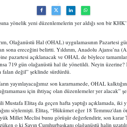
ına yönelik yeni düzenlemelerin yer aldığı son bir KHK’
rım, Olağanüstü Hal (OHAL) uygulamasının Pazartesi gü
n sona ereceğini belirtti. Yıldırım, Anadolu Ajansı’na (A
bine pazartesi açıklanacak ve OHAL de böylece tamamlan
ansa 719 gün olağanüstü hal ile yönetildi. Neyin üzerine? B
 falan değil” şeklinde sürdürdü.
arın yayınlayacağımız son kararnamede, OHAL kalktığınd
uğramaması için ihtiyaç olan düzenlemeler yer alacak” şe
Mustafa Elitaş da geçen hafta yaptığı açıklamada, iki yı
ını söylemişti. Elitaş, “Hükümet eğer 18 Temmuz'dan ön
yük Millet Meclisi bunu görüşür değerlendirir, son karar
üken o ki Sayın Cumhurbaşkanı olağanüstü halin uzatılmas