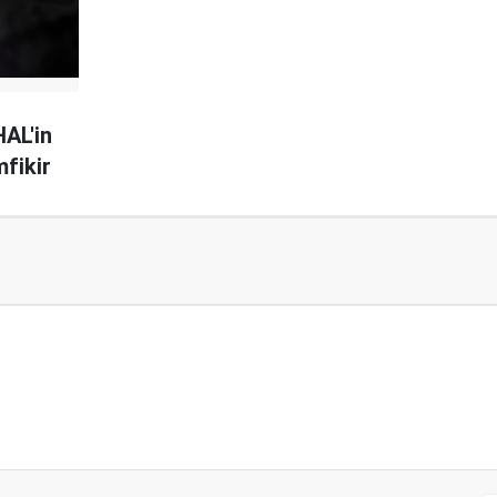
AL'in
fikir