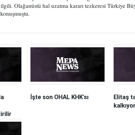
 ilgili. Olağanüstü hal uzatma kararı tezkeresi Türkiye Bü
 konuşmuştu.
da
İşte son OHAL KHK'sı
Elitaş t
ç
kalkıyo
rilir