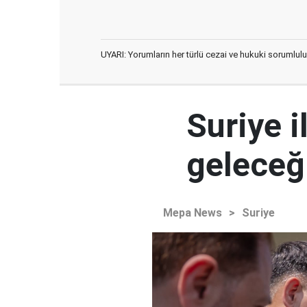
UYARI: Yorumların her türlü cezai ve hukuki sorumlulu
Suriye i
geleceğ
Mepa News
>
Suriye