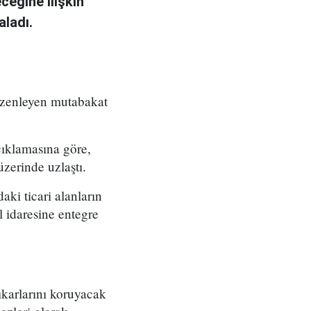
eğine ilişkin
aladı.
üzenleyen mutabakat
çıklamasına göre,
zerinde uzlaştı.
ki ticari alanların
l idaresine entegre
ıkarlarını koruyacak