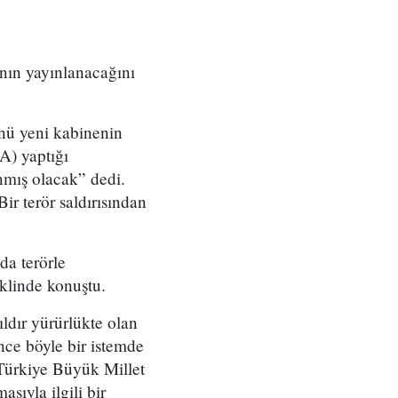
nın yayınlanacağını
nü yeni kabinenin
A) yaptığı
mış olacak” dedi.
ir terör saldırısından
a terörle
klinde konuştu.
ldır yürürlükte olan
ce böyle bir istemde
 Türkiye Büyük Millet
ıyla ilgili bir