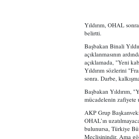
Yıldırım, OHAL sonras
belirtti.
Başbakan Binali Yıldı
açıklanmasının ardında
açıklamada, "Yeni ka
Yıldırım sözlerini "Fr
sonra. Darbe, kalkışma
Başbakan Yıldırım, "Y
mücadelenin zafiyete 
AKP Grup Başkanvekili 
OHAL’ın uzatılmayacağ
bulunursa, Türkiye Bü
Meclisinindir. Ama göz