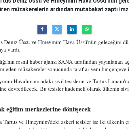
Tartus Deniz Üssü ve Hmeymim Hava Üssü'nün gelec
süren müzakerelerin ardından mutabakat zaptı imz
rtus Deniz Üssü ve Hmeymim Hava Üssü'nün geleceğini d
ya vardı.
lığı'nın resmi haber ajansı SANA tarafından yayınlanan a
m eden müzakereler sonucunda taraflar yeni bir çerçeve ü
m Havalimanı'ndaki sivil tesislerin ve Tartus Limanı'nda
ine devredilecek. Bu tesisler kademeli olarak ülkenin sivi
tak eğitim merkezlerine dönüşecek
Tartus ve Hmeymim'deki askeri tesisler ise iki ülkenin ç