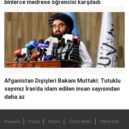
binlerce medrese öğrencisi karşıladı
Afganistan Dışişleri Bakanı Muttaki: Tutuklu
sayımız İran'da idam edilen insan sayısından
daha az
Anasayfa
Künye
İletişim
Gizlilik İlkeleri
Sitene Ekle