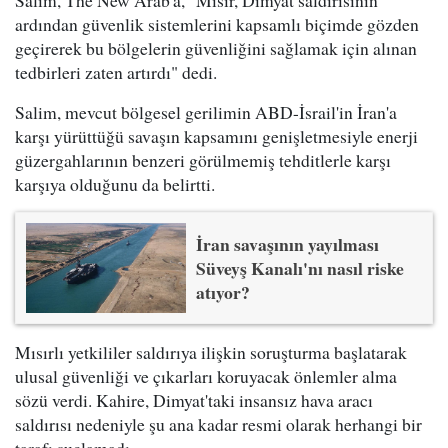
Salim, The New Arab'a, "Mısır, Dimyat saldırısının
ardından güvenlik sistemlerini kapsamlı biçimde gözden
geçirerek bu bölgelerin güvenliğini sağlamak için alınan
tedbirleri zaten artırdı" dedi.
Salim, mevcut bölgesel gerilimin ABD-İsrail'in İran'a
karşı yürüttüğü savaşın kapsamını genişletmesiyle enerji
güzergahlarının benzeri görülmemiş tehditlerle karşı
karşıya olduğunu da belirtti.
İran savaşının yayılması
Süveyş Kanalı'nı nasıl riske
atıyor?
Mısırlı yetkililer saldırıya ilişkin soruşturma başlatarak
ulusal güvenliği ve çıkarları koruyacak önlemler alma
sözü verdi. Kahire, Dimyat'taki insansız hava aracı
saldırısı nedeniyle şu ana kadar resmi olarak herhangi bir