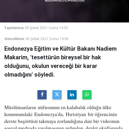
Yayınlanma:
05 Şubat 2021 Cuma 14:02
Güncelleme:
05 Şubat 2021 Cuma 14:06
Endonezya Eğitim ve Kültür Bakanı Nadiem
Makarim, 'tesettürün bireysel bir hak
olduğunu, okulun vereceği bir karar
olmadığını' söyledi.
Müslümanların nüfusunun en kalabalık olduğu ülke
konumundaki Endonezya'da, Hıristiyan bir öğrencinin
derste başörtüsü takmaya zorlandığına dair bir videonun
sosyal medyada yayılmasının ardından, devlet okullarında