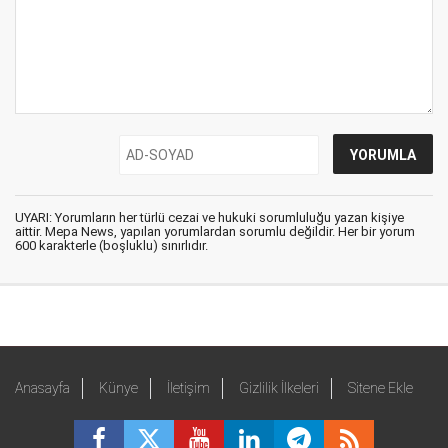
UYARI: Yorumların her türlü cezai ve hukuki sorumluluğu yazan kişiye
aittir. Mepa News, yapılan yorumlardan sorumlu değildir. Her bir yorum
600 karakterle (boşluklu) sınırlıdır.
Anasayfa
Künye
İletişim
Gizlilik İlkeleri
Sitene Ekle