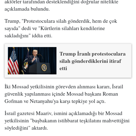
aktörler tarafından desteklendiğini doğrular nitelikte
açıklamada bulundu.
Trump, "Protestoculara silah gönderdik, hem de çok
sayıda" dedi ve "Kürtlerin silahları kendilerine
sakladığını" iddia etti.
Trump İranlı protestoculara
silah gönderdiklerini itiraf
etti
İki Mossad yetkilisinin görevden alınması kararı, İsrail
güvenlik yapılanması içinde Mossad başkanı Roman
Gofman ve Netanyahu'ya karşı tepkiye yol açtı.
İsrail gazetesi Maariv, ismini açıklamadığı bir Mossad
yetkilisinin "başbakanın istihbarat teşkilatını mahvettiğini
söylediğini" aktardı.