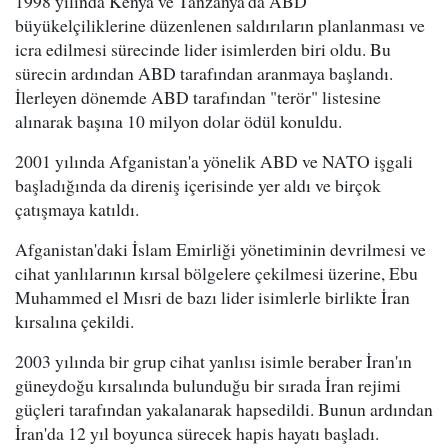
1998 yılında Kenya ve Tanzanya'da ABD
büyükelçiliklerine düzenlenen saldırıların planlanması ve
icra edilmesi sürecinde lider isimlerden biri oldu. Bu
sürecin ardından ABD tarafından aranmaya başlandı.
İlerleyen dönemde ABD tarafından "terör" listesine
alınarak başına 10 milyon dolar ödül konuldu.
2001 yılında Afganistan'a yönelik ABD ve NATO işgali
başladığında da direniş içerisinde yer aldı ve birçok
çatışmaya katıldı.
Afganistan'daki İslam Emirliği yönetiminin devrilmesi ve
cihat yanlılarının kırsal bölgelere çekilmesi üzerine, Ebu
Muhammed el Mısri de bazı lider isimlerle birlikte İran
kırsalına çekildi.
2003 yılında bir grup cihat yanlısı isimle beraber İran'ın
güneydoğu kırsalında bulunduğu bir sırada İran rejimi
güçleri tarafından yakalanarak hapsedildi. Bunun ardından
İran'da 12 yıl boyunca sürecek hapis hayatı başladı.