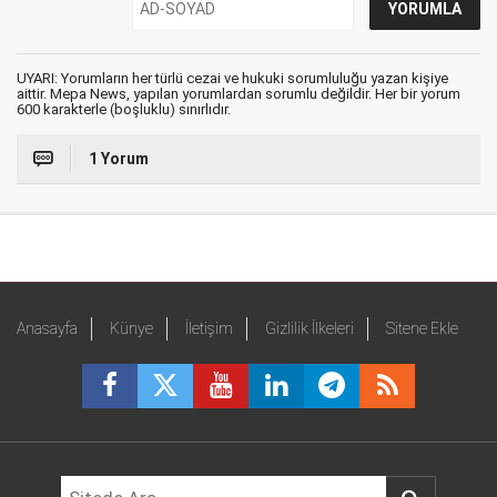
UYARI: Yorumların her türlü cezai ve hukuki sorumluluğu yazan kişiye
aittir. Mepa News, yapılan yorumlardan sorumlu değildir. Her bir yorum
600 karakterle (boşluklu) sınırlıdır.
1 Yorum
Anasayfa
Künye
İletişim
Gizlilik İlkeleri
Sitene Ekle