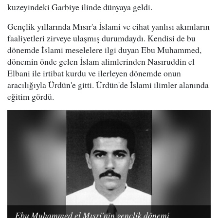
kuzeyindeki Garbiye ilinde dünyaya geldi.
Gençlik yıllarında Mısır'a İslami ve cihat yanlısı akımların
faaliyetleri zirveye ulaşmış durumdaydı. Kendisi de bu
dönemde İslami meselelere ilgi duyan Ebu Muhammed,
dönemin önde gelen İslam alimlerinden Nasıruddin el
Elbani ile irtibat kurdu ve ilerleyen dönemde onun
aracılığıyla Ürdün'e gitti. Ürdün'de İslami ilimler alanında
eğitim gördü.
Ebu Muhammed el Mısri'nin gençlik dönemi