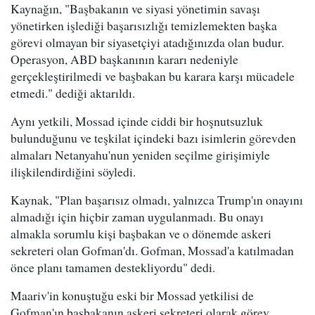
Kaynağın, "Başbakanın ve siyasi yönetimin savaşı
yönetirken işlediği başarısızlığı temizlemekten başka
görevi olmayan bir siyasetçiyi atadığınızda olan budur.
Operasyon, ABD başkanının kararı nedeniyle
gerçekleştirilmedi ve başbakan bu karara karşı mücadele
etmedi." dediği aktarıldı.
Aynı yetkili, Mossad içinde ciddi bir hoşnutsuzluk
bulunduğunu ve teşkilat içindeki bazı isimlerin görevden
almaları Netanyahu'nun yeniden seçilme girişimiyle
ilişkilendirdiğini söyledi.
Kaynak, "Plan başarısız olmadı, yalnızca Trump'ın onayını
almadığı için hiçbir zaman uygulanmadı. Bu onayı
almakla sorumlu kişi başbakan ve o dönemde askeri
sekreteri olan Gofman'dı. Gofman, Mossad'a katılmadan
önce planı tamamen destekliyordu" dedi.
Maariv'in konuştuğu eski bir Mossad yetkilisi de
Gofman'ın başbakanın askeri sekreteri olarak görev