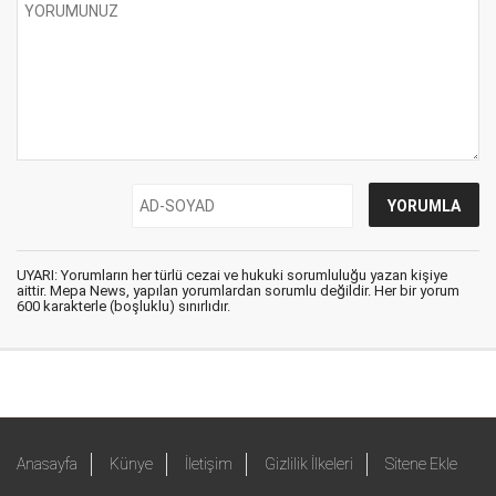
UYARI: Yorumların her türlü cezai ve hukuki sorumluluğu yazan kişiye
aittir. Mepa News, yapılan yorumlardan sorumlu değildir. Her bir yorum
600 karakterle (boşluklu) sınırlıdır.
Anasayfa
Künye
İletişim
Gizlilik İlkeleri
Sitene Ekle