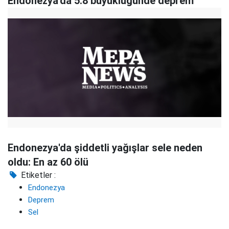
Endonezya'da 5.8 büyüklüğünde deprem
Endonezya'da şiddetli yağışlar sele neden
oldu: En az 60 ölü
Etiketler :
Endonezya
Deprem
Sel