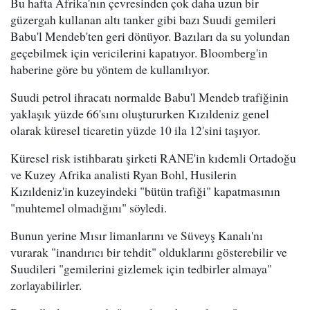
Bu hafta Afrika'nın çevresinden çok daha uzun bir
güzergah kullanan altı tanker gibi bazı Suudi gemileri
Babu'l Mendeb'ten geri dönüyor. Bazıları da su yolundan
geçebilmek için vericilerini kapatıyor. Bloomberg'in
haberine göre bu yöntem de kullanılıyor.
Suudi petrol ihracatı normalde Babu'l Mendeb trafiğinin
yaklaşık yüzde 66'sını oluştururken Kızıldeniz genel
olarak küresel ticaretin yüzde 10 ila 12'sini taşıyor.
Küresel risk istihbaratı şirketi RANE'in kıdemli Ortadoğu
ve Kuzey Afrika analisti Ryan Bohl, Husilerin
Kızıldeniz'in kuzeyindeki "bütün trafiği" kapatmasının
"muhtemel olmadığını" söyledi.
Bunun yerine Mısır limanlarını ve Süveyş Kanalı'nı
vurarak "inandırıcı bir tehdit" olduklarını gösterebilir ve
Suudileri "gemilerini gizlemek için tedbirler almaya"
zorlayabilirler.