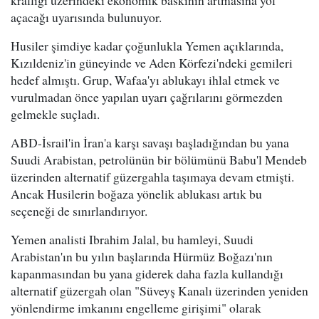
krallığı üzerindeki ekonomik baskının artmasına yol
açacağı uyarısında bulunuyor.
Husiler şimdiye kadar çoğunlukla Yemen açıklarında,
Kızıldeniz'in güneyinde ve Aden Körfezi'ndeki gemileri
hedef almıştı. Grup, Wafaa'yı ablukayı ihlal etmek ve
vurulmadan önce yapılan uyarı çağrılarını görmezden
gelmekle suçladı.
ABD-İsrail'in İran'a karşı savaşı başladığından bu yana
Suudi Arabistan, petrolünün bir bölümünü Babu'l Mendeb
üzerinden alternatif güzergahla taşımaya devam etmişti.
Ancak Husilerin boğaza yönelik ablukası artık bu
seçeneği de sınırlandırıyor.
Yemen analisti Ibrahim Jalal, bu hamleyi, Suudi
Arabistan'ın bu yılın başlarında Hürmüz Boğazı'nın
kapanmasından bu yana giderek daha fazla kullandığı
alternatif güzergah olan "Süveyş Kanalı üzerinden yeniden
yönlendirme imkanını engelleme girişimi" olarak