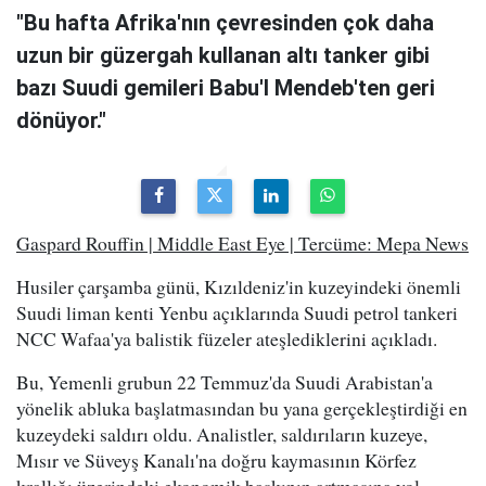
"Bu hafta Afrika'nın çevresinden çok daha
uzun bir güzergah kullanan altı tanker gibi
bazı Suudi gemileri Babu'l Mendeb'ten geri
dönüyor."
Gaspard Rouffin | Middle East Eye | Tercüme: Mepa News
Husiler çarşamba günü, Kızıldeniz'in kuzeyindeki önemli
Suudi liman kenti Yenbu açıklarında Suudi petrol tankeri
NCC Wafaa'ya balistik füzeler ateşlediklerini açıkladı.
Bu, Yemenli grubun 22 Temmuz'da Suudi Arabistan'a
yönelik abluka başlatmasından bu yana gerçekleştirdiği en
kuzeydeki saldırı oldu. Analistler, saldırıların kuzeye,
Mısır ve Süveyş Kanalı'na doğru kaymasının Körfez