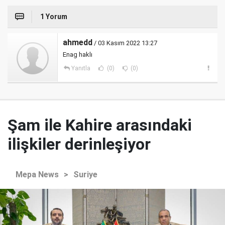
1 Yorum
ahmedd
/ 03 Kasım 2022 13:27
Enag haklı
Yanıtla
(0)
(0)
Şam ile Kahire arasındaki
ilişkiler derinleşiyor
Mepa News
>
Suriye