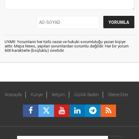
UYARI: Yorumların her türlü cezai ve hukuki sorumluluğu yazan kişiye
aittir. Mepa News, yapılan yorumlardan sorumlu değildir. Her bir yorum
600 karakterle (boşluklu) sınırlıdır.
Anasayfa
Künye
İletişim
Gizlilik İlkeleri
Sitene Ekle