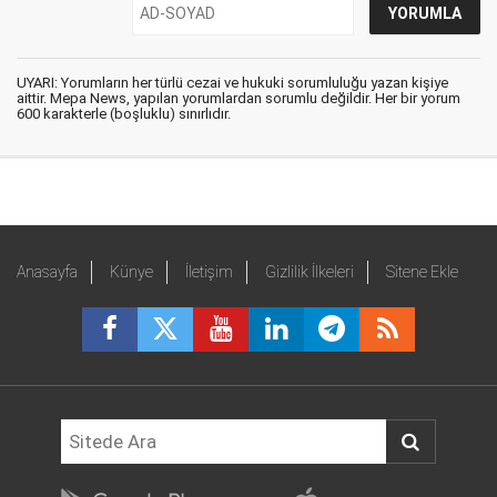
UYARI: Yorumların her türlü cezai ve hukuki sorumluluğu yazan kişiye
aittir. Mepa News, yapılan yorumlardan sorumlu değildir. Her bir yorum
600 karakterle (boşluklu) sınırlıdır.
Anasayfa
Künye
İletişim
Gizlilik İlkeleri
Sitene Ekle