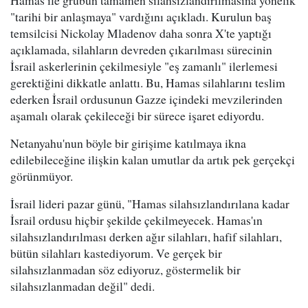
Hamas ile grubun tamamen silahsızlandırılmasına yönelik
"tarihi bir anlaşmaya" vardığını açıkladı. Kurulun baş
temsilcisi Nickolay Mladenov daha sonra X'te yaptığı
açıklamada, silahların devreden çıkarılması sürecinin
İsrail askerlerinin çekilmesiyle "eş zamanlı" ilerlemesi
gerektiğini dikkatle anlattı. Bu, Hamas silahlarını teslim
ederken İsrail ordusunun Gazze içindeki mevzilerinden
aşamalı olarak çekileceği bir sürece işaret ediyordu.
Netanyahu'nun böyle bir girişime katılmaya ikna
edilebileceğine ilişkin kalan umutlar da artık pek gerçekçi
görünmüyor.
İsrail lideri pazar günü, "Hamas silahsızlandırılana kadar
İsrail ordusu hiçbir şekilde çekilmeyecek. Hamas'ın
silahsızlandırılması derken ağır silahları, hafif silahları,
bütün silahları kastediyorum. Ve gerçek bir
silahsızlanmadan söz ediyoruz, göstermelik bir
silahsızlanmadan değil" dedi.