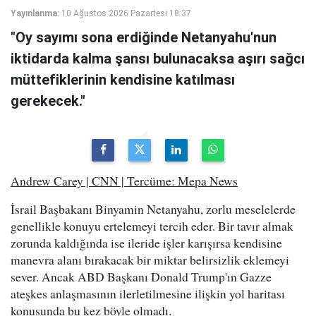
Yayınlanma:
10 Ağustos 2026 Pazartesi 18:37
"Oy sayımı sona erdiğinde Netanyahu'nun
iktidarda kalma şansı bulunacaksa aşırı sağcı
müttefiklerinin kendisine katılması
gerekecek."
Andrew Carey | CNN | Tercüme: Mepa News
İsrail Başbakanı Binyamin Netanyahu, zorlu meselelerde
genellikle konuyu ertelemeyi tercih eder. Bir tavır almak
zorunda kaldığında ise ileride işler karışırsa kendisine
manevra alanı bırakacak bir miktar belirsizlik eklemeyi
sever. Ancak ABD Başkanı Donald Trump'ın Gazze
ateşkes anlaşmasının ilerletilmesine ilişkin yol haritası
konusunda bu kez böyle olmadı.