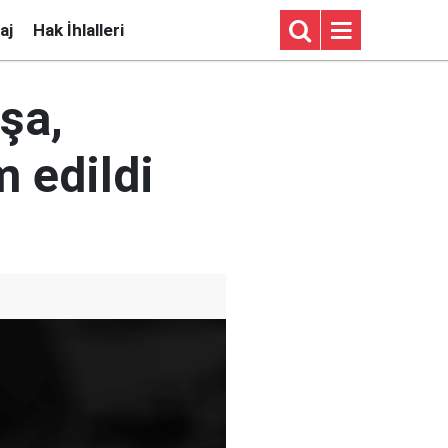
aj
Hak İhlalleri
şa,
 edildi