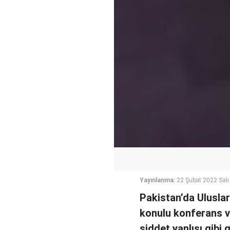
Yayınlanma:
22 Şubat 2022 Salı
Pakistan’da Uluslar
konulu konferans ve
şiddet yanlısı gibi 