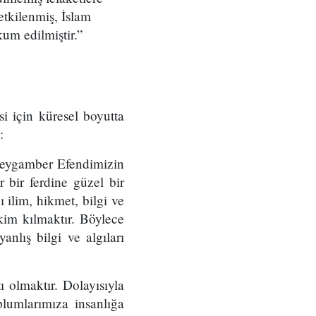
etkilenmiş, İslam
kum edilmiştir.”
si için küresel boyutta
:
 Peygamber Efendimizin
er bir ferdine güzel bir
 ilim, hikmet, bilgi ve
kim kılmaktır. Böylece
nlış bilgi ve algıları
 olmaktır. Dolayısıyla
lumlarımıza insanlığa