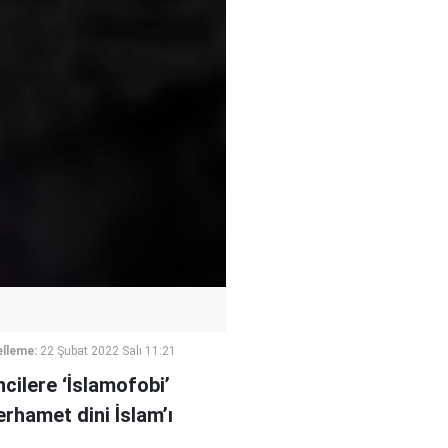
lleme:
22 Şubat 2022 Salı 11:21
cilere ‘İslamofobi’
rhamet dini İslam’ı