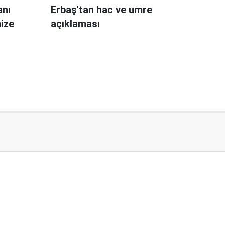
anı
Erbaş'tan hac ve umre
ize
açıklaması