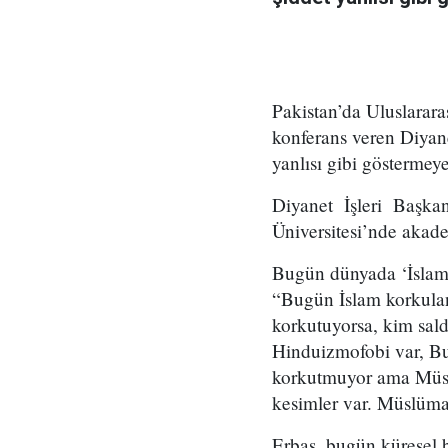
Pakistan’da Uluslarara
konferans veren Diyane
yanlısı gibi göstermeye
Diyanet İşleri Başka
Üniversitesi’nde akade
Bugün dünyada ‘İslamo
“Bugün İslam korkulan 
korkutuyorsa, kim sal
Hinduizmofobi var, Bu
korkutmuyor ama Müsl
kesimler var. Müslüman
Erbaş, bugün küresel b