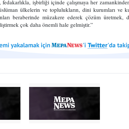
 fedakarlıkla, işbirliği içinde çalışmaya her zamankinde
slüman ülkelerin ve toplulukların, dini kurumları ve ku
runları beraberinde müzakere ederek çözüm üretmek, d
eliştirmek çok daha önemli hale gelmiştir.”