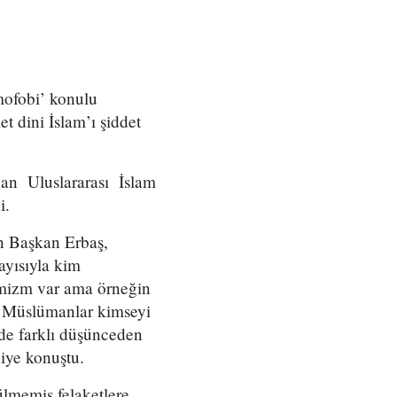
amofobi’ konulu
t dini İslam’ı şiddet
an Uluslararası İslam
i.
n Başkan Erbaş,
ayısıyla kim
lamizm var ama örneğin
. Müslümanlar kimseyi
e farklı düşünceden
diye konuştu.
ülmemiş felaketlere