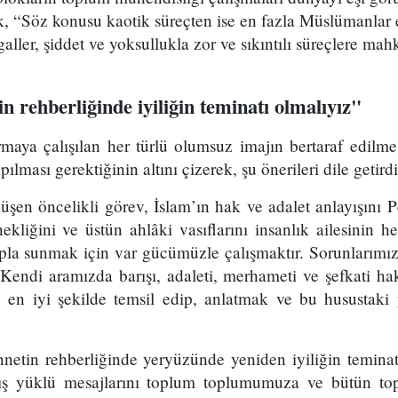
ek, “Söz konusu kaotik süreçten ise en fazla Müslümanlar 
şgaller, şiddet ve yoksullukla zor ve sıkıntılı süreçlere mah
n rehberliğinde iyiliğin teminatı olmalıyız"
rmaya çalışılan her türlü olumsuz imajın bertaraf edilme
ılması gerektiğinin altını çizerek, şu önerileri dile getirdi
üşen öncelikli görev, İslam’ın hak ve adalet anlayışını
nekliğini ve üstün ahlâki vasıflarını insanlık ailesinin h
lupla sunmak için var gücümüzle çalışmaktır. Sorunlarımızı
 Kendi aramızda barışı, adaleti, merhameti ve şefkati ha
 en iyi şekilde temsil edip, anlatmak ve bu husustaki ya
netin rehberliğinde yeryüzünde yeniden iyiliğin teminatı
rış yüklü mesajlarını toplum toplumumuza ve bütün top