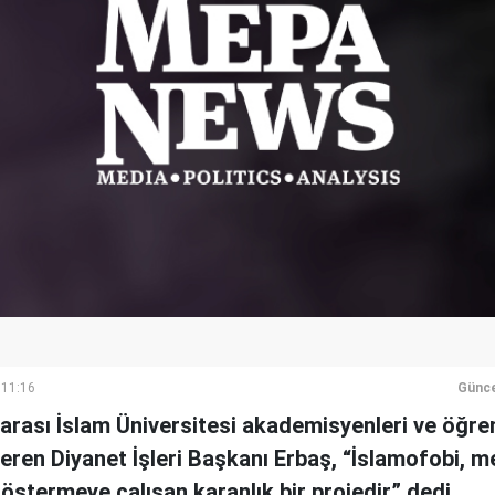
 11:16
Günce
arası İslam Üniversitesi akademisyenleri ve öğren
ren Diyanet İşleri Başkanı Erbaş, “İslamofobi, me
göstermeye çalışan karanlık bir projedir.” dedi