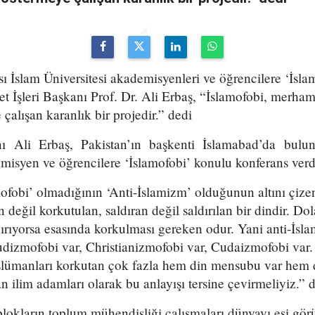
sı İslam Üniversitesi akademisyenleri ve öğrencilere ‘İsl
t İşleri Başkanı Prof. Dr. Ali Erbaş, “İslamofobi, merhame
 çalışan karanlık bir projedir.” dedi
nı Ali Erbaş, Pakistan’ın başkenti İslamabad’da bulun
misyen ve öğrencilere ‘İslamofobi’ konulu konferans verd
fobi’ olmadığının ‘Anti-İslamizm’ olduğunun altını çize
değil korkutulan, saldıran değil saldırılan bir dindir. Dol
dırıyorsa esasında korkulması gereken odur. Yani anti-İs
dizmofobi var, Christianizmofobi var, Cudaizmofobi var
ümanları korkutan çok fazla hem din mensubu var hem d
 ilim adamları olarak bu anlayışı tersine çevirmeliyiz.” 
lokların toplum mühendisliği çalışmaları dünyayı eşi gör