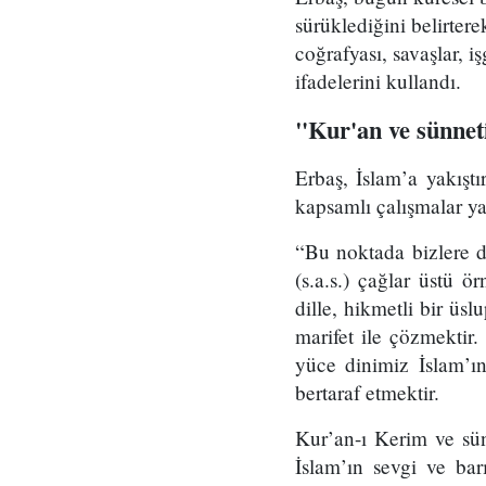
sürüklediğini belirter
coğrafyası, savaşlar, i
ifadelerini kullandı.
"Kur'an ve sünneti
Erbaş, İslam’a yakıştı
kapsamlı çalışmalar yap
“Bu noktada bizlere d
(s.a.s.) çağlar üstü ör
dille, hikmetli bir üs
marifet ile çözmektir.
yüce dinimiz İslam’ın
bertaraf etmektir.
Kur’an-ı Kerim ve sün
İslam’ın sevgi ve ba