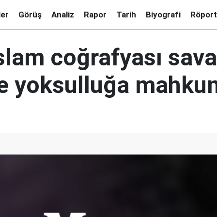
ler
Görüş
Analiz
Rapor
Tarih
Biyografi
Röport
İslam coğrafyası sava
ve yoksulluğa mahkum