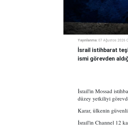
Yayınlanma:
07 Ağustos 2026 
İsrail istihbarat te
ismi görevden aldığı 
İsrail'in Mossad istihb
düzey yetkiliyi görevd
Karar, ülkenin güvenli
İsrail'in Channel 12 k