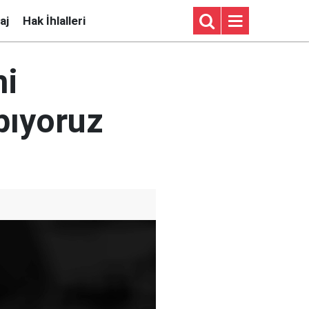
aj
Hak İhlalleri
mi
apıyoruz