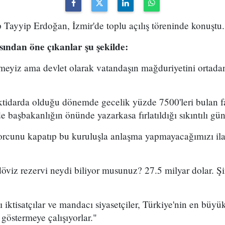
ayyip Erdoğan, İzmir'de toplu açılış töreninde konuştu.
ndan öne çıkanlar şu şekilde:
meyiz ama devlet olarak vatandaşın mağduriyetini ortad
iktidarda olduğu dönemde gecelik yüzde 7500'leri bulan 
 başbakanlığın önünde yazarkasa fırlatıldığı sıkıntılı gün
cunu kapatıp bu kuruluşla anlaşma yapmayacağımızı ilan
viz rezervi neydi biliyor musunuz? 27.5 milyar dolar. Şi
iktisatçılar ve mandacı siyasetçiler, Türkiye'nin en büy
 göstermeye çalışıyorlar."