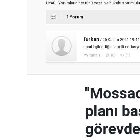
UYARI: Yorumların her türlü cezai ve hukuki sorumlulu
1 Yorum
furkan
/ 26 Kasım 2021 19:44
nasıl ilgilendiğiniz belli enflasy
Yanıtla
(0)
(1)
"Mossad'
planı ba
görevden