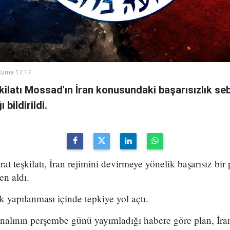
Cuma 17:17
şkilatı Mossad'ın İran konusundaki başarısızlık se
bildirildi.
arat teşkilatı, İran rejimini devirmeye yönelik başarısız bir
en aldı.
k yapılanması içinde tepkiye yol açtı.
analının perşembe günü yayımladığı habere göre plan, İran