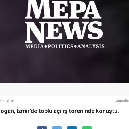
ma 18:38
Güncell
ğan, İzmir'de toplu açılış töreninde konuştu.