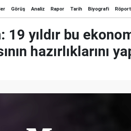
ler
Görüş
Analiz
Rapor
Tarih
Biyografi
Röport
: 19 yıldır bu ekono
sının hazırlıklarını y