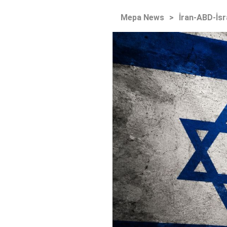
Mepa News
>
İran-ABD-İsr