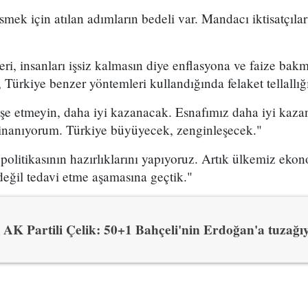
mek için atılan adımların bedeli var. Mandacı iktisatçıla
i, insanları işsiz kalmasın diye enflasyona ve faize bak
 Türkiye benzer yöntemleri kullandığında felaket tellallığı
işe etmeyin, daha iyi kazanacak. Esnafımız daha iyi kaza
inanıyorum. Türkiye büyüyecek, zenginleşecek."
politikasının hazırlıklarını yapıyoruz. Artık ülkemiz eko
 değil tedavi etme aşamasına geçtik."
AK Partili Çelik: 50+1 Bahçeli'nin Erdoğan'a tuzağı