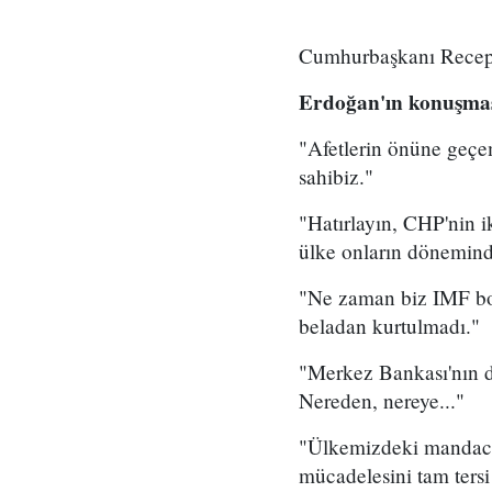
Cumhurbaşkanı Recep T
Erdoğan'ın konuşması
"Afetlerin önüne geçe
sahibiz."
"Hatırlayın, CHP'nin 
ülke onların döneminde
"Ne zaman biz IMF bor
beladan kurtulmadı."
"Merkez Bankası'nın dö
Nereden, nereye..."
"Ülkemizdeki mandacı 
mücadelesini tam tersi