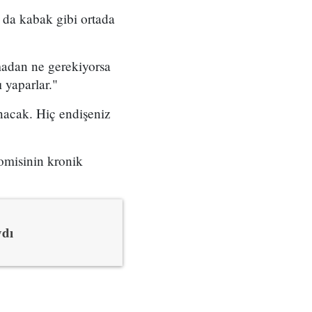
r da kabak gibi ortada
madan ne gerekiyorsa
 yaparlar."
nacak. Hiç endişeniz
nomisinin kronik
ydı