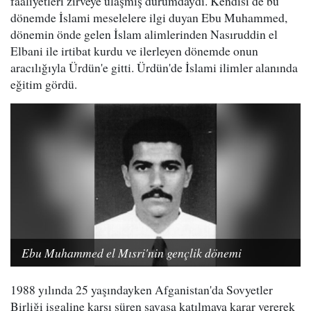
faaliyetleri zirveye ulaşmış durumdaydı. Kendisi de bu
dönemde İslami meselelere ilgi duyan Ebu Muhammed,
dönemin önde gelen İslam alimlerinden Nasıruddin el
Elbani ile irtibat kurdu ve ilerleyen dönemde onun
aracılığıyla Ürdün'e gitti. Ürdün'de İslami ilimler alanında
eğitim gördü.
Ebu Muhammed el Mısri'nin gençlik dönemi
1988 yılında 25 yaşındayken Afganistan'da Sovyetler
Birliği işgaline karşı süren savaşa katılmaya karar vererek