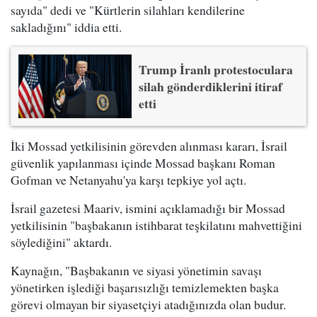
sayıda" dedi ve "Kürtlerin silahları kendilerine
sakladığını" iddia etti.
Trump İranlı protestoculara
silah gönderdiklerini itiraf
etti
İki Mossad yetkilisinin görevden alınması kararı, İsrail
güvenlik yapılanması içinde Mossad başkanı Roman
Gofman ve Netanyahu'ya karşı tepkiye yol açtı.
İsrail gazetesi Maariv, ismini açıklamadığı bir Mossad
yetkilisinin "başbakanın istihbarat teşkilatını mahvettiğini
söylediğini" aktardı.
Kaynağın, "Başbakanın ve siyasi yönetimin savaşı
yönetirken işlediği başarısızlığı temizlemekten başka
görevi olmayan bir siyasetçiyi atadığınızda olan budur.