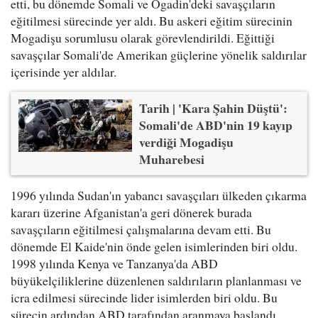
etti, bu dönemde Somali ve Ogadin'deki savaşçıların
eğitilmesi sürecinde yer aldı. Bu askeri eğitim sürecinin
Mogadişu sorumlusu olarak görevlendirildi. Eğittiği
savaşçılar Somali'de Amerikan güçlerine yönelik saldırılar
içerisinde yer aldılar.
Tarih | 'Kara Şahin Düştü':
Somali'de ABD'nin 19 kayıp
verdiği Mogadişu
Muharebesi
1996 yılında Sudan'ın yabancı savaşçıları ülkeden çıkarma
kararı üzerine Afganistan'a geri dönerek burada
savaşçıların eğitilmesi çalışmalarına devam etti. Bu
dönemde El Kaide'nin önde gelen isimlerinden biri oldu.
1998 yılında Kenya ve Tanzanya'da ABD
büyükelçiliklerine düzenlenen saldırıların planlanması ve
icra edilmesi sürecinde lider isimlerden biri oldu. Bu
sürecin ardından ABD tarafından aranmaya başlandı.