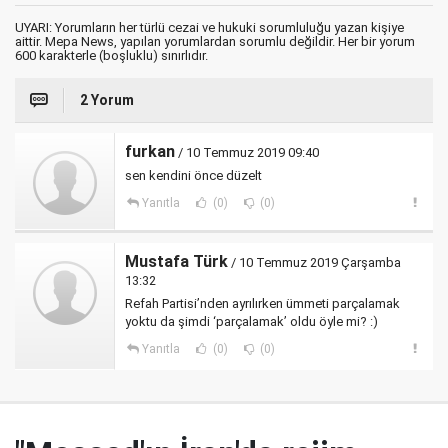
UYARI: Yorumların her türlü cezai ve hukuki sorumluluğu yazan kişiye
aittir. Mepa News, yapılan yorumlardan sorumlu değildir. Her bir yorum
600 karakterle (boşluklu) sınırlıdır.
2 Yorum
furkan
/ 10 Temmuz 2019 09:40
sen kendini önce düzelt
Yanıtla
(0)
(0)
Mustafa Türk
/ 10 Temmuz 2019 Çarşamba
13:32
Refah Partisi’nden ayrılırken ümmeti parçalamak
yoktu da şimdi ‘parçalamak’ oldu öyle mi? :)
Yanıtla
(0)
(0)