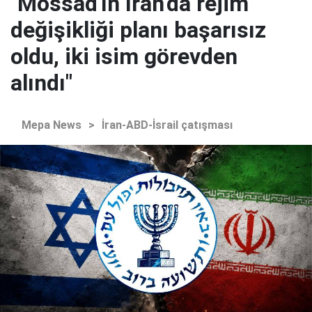
"Mossad'ın İran'da rejim
değişikliği planı başarısız
oldu, iki isim görevden
alındı"
Mepa News
>
İran-ABD-İsrail çatışması