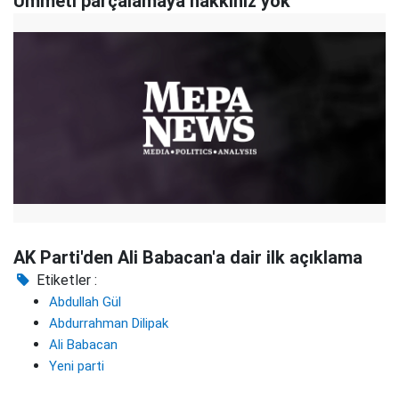
Ümmeti parçalamaya hakkınız yok
AK Parti'den Ali Babacan'a dair ilk açıklama
Etiketler :
Abdullah Gül
Abdurrahman Dilipak
Ali Babacan
Yeni parti