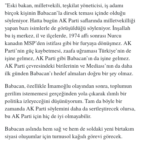
"Eski bakan, milletvekili, teşkilat yöneticisi, iş adamı
birçok kişinin Babacan’la dirsek teması içinde olduğu
söyleniyor. Hatta bugün AK Parti saflarında milletvekilliği
yapan bazı isimlerle de görüşüldüğü söyleniyor. İnşallah
bu iş merkez, il ve ilçelerde, 1974 affı sonrası Nurcu
kanadın MSP’den istifası gibi bir furyaya dönüşmez. AK
Parti’nin güç kaybetmesi, zaafa uğraması Türkiye’nin de
işine gelmez, AK Parti gibi Babacan’ın da işine gelmez.
AK Parti çevresindeki birilerinin ve Mediası’nın da daha
ilk günden Babacan’ı hedef almaları doğru bir şey olmaz.
Babacan, özellikle İmamoğlu olayından sonra, toplumun
gerilim istememesi gerçeğinden yola çıkarak ılımlı bir
politika izleyeceğini düşünüyorum. Tam da böyle bir
zamanda AK Parti söylemini daha da sertleştirecek olursa,
bu AK Parti için hiç de iyi olmayabilir.
Babacan aslında hem sağ ve hem de soldaki yeni birtakım
siyasi oluşumlar için turnusol kağıdı görevi görecek.