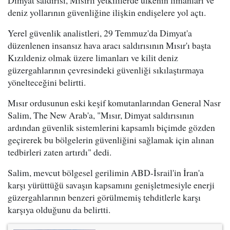
Dimyat saldırısı, Mısırlı yetkililerde ülkenin limanları ve
deniz yollarının güvenliğine ilişkin endişelere yol açtı.
Yerel güvenlik analistleri, 29 Temmuz'da Dimyat'a
düzenlenen insansız hava aracı saldırısının Mısır'ı başta
Kızıldeniz olmak üzere limanları ve kilit deniz
güzergahlarının çevresindeki güvenliği sıkılaştırmaya
yönelteceğini belirtti.
Mısır ordusunun eski keşif komutanlarından General Nasr
Salim, The New Arab'a, "Mısır, Dimyat saldırısının
ardından güvenlik sistemlerini kapsamlı biçimde gözden
geçirerek bu bölgelerin güvenliğini sağlamak için alınan
tedbirleri zaten artırdı" dedi.
Salim, mevcut bölgesel gerilimin ABD-İsrail'in İran'a
karşı yürüttüğü savaşın kapsamını genişletmesiyle enerji
güzergahlarının benzeri görülmemiş tehditlerle karşı
karşıya olduğunu da belirtti.