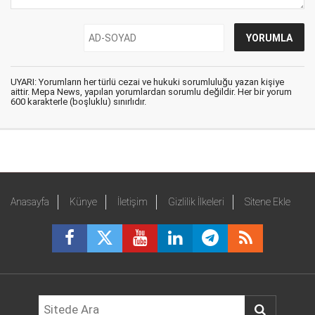
UYARI: Yorumların her türlü cezai ve hukuki sorumluluğu yazan kişiye
aittir. Mepa News, yapılan yorumlardan sorumlu değildir. Her bir yorum
600 karakterle (boşluklu) sınırlıdır.
Anasayfa
Künye
İletişim
Gizlilik İlkeleri
Sitene Ekle