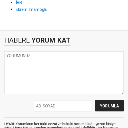
İBB
Ekrem İmamoğlu
HABERE
YORUM KAT
UYARI: Yorumların her türlü cezai ve hukuki sorumluluğu yazan kişiye
aittir. Mepa News, yapılan yorumlardan sorumlu değildir. Her bir yorum