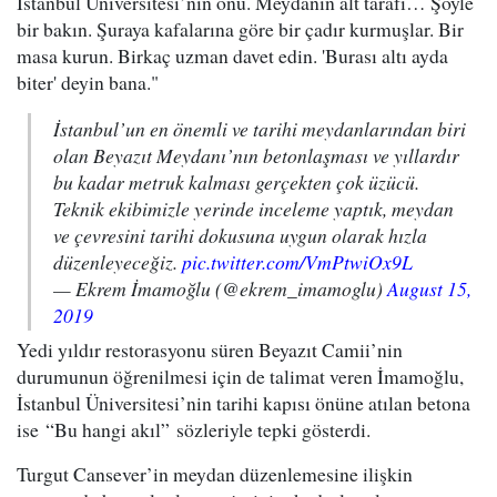
İstanbul Üniversitesi’nin önü. Meydanın alt tarafı… Şöyle
bir bakın. Şuraya kafalarına göre bir çadır kurmuşlar. Bir
masa kurun. Birkaç uzman davet edin. 'Burası altı ayda
biter' deyin bana."
İstanbul’un en önemli ve tarihi meydanlarından biri
olan Beyazıt Meydanı’nın betonlaşması ve yıllardır
bu kadar metruk kalması gerçekten çok üzücü.
Teknik ekibimizle yerinde inceleme yaptık, meydan
ve çevresini tarihi dokusuna uygun olarak hızla
düzenleyeceğiz.
pic.twitter.com/VmPtwiOx9L
— Ekrem İmamoğlu (@ekrem_imamoglu)
August 15,
2019
​Yedi yıldır restorasyonu süren Beyazıt Camii’nin
durumunun öğrenilmesi için de talimat veren İmamoğlu,
İstanbul Üniversitesi’nin tarihi kapısı önüne atılan betona
ise “Bu hangi akıl” sözleriyle tepki gösterdi.
Turgut Cansever’in meydan düzenlemesine ilişkin