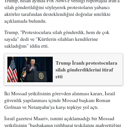
Trump, nisan ayında Fox News'e verdiği röportajda İran'a
silah gönderildiğini söyleyerek protestoların yabancı
aktörler tarafından desteklendiğini doğrular nitelikte
açıklamada bulundu.
Trump, "Protestoculara silah gönderdik, hem de çok
sayıda" dedi ve "Kürtlerin silahları kendilerine
sakladığını" iddia etti.
Trump İranlı protestoculara
silah gönderdiklerini itiraf
etti
İki Mossad yetkilisinin görevden alınması kararı, İsrail
güvenlik yapılanması içinde Mossad başkanı Roman
Gofman ve Netanyahu'ya karşı tepkiye yol açtı.
İsrail gazetesi Maariv, ismini açıklamadığı bir Mossad
yetkilisinin "başbakanın istihbarat teşkilatını mahvettiğini