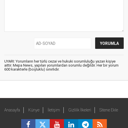
UYARI: Yorumların her türlü cezai ve hukuki sorumluluğu yazan kişiye
aittir. Mepa News, yapılan yorumlardan sorumlu değildir. Her bir yorum
600 karakterle (boşluklu) sınırlıdır.
Anasayfa
Künye
İletişim
Gizlilik İlkeleri
Sitene Ekle