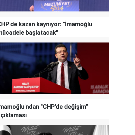
CHP'de kazan kaynıyor: "İmamoğlu
mücadele başlatacak"
İmamoğlu'ndan "CHP'de değişim"
açıklaması