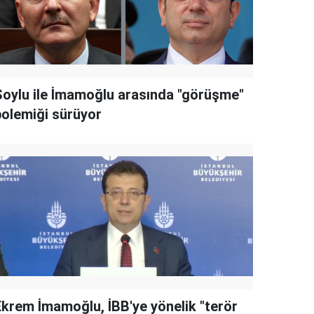
Soylu ile İmamoğlu arasında "görüşme"
polemiği sürüyor
Ekrem İmamoğlu, İBB'ye yönelik "terör