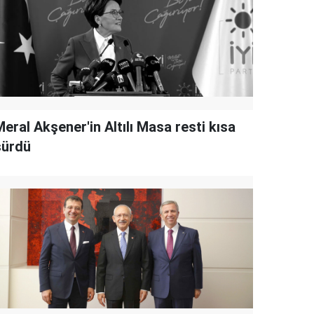
eral Akşener'in Altılı Masa resti kısa
sürdü