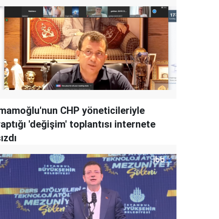
İmamoğlu'nun CHP yöneticileriyle
aptığı 'değişim' toplantısı internete
ızdı