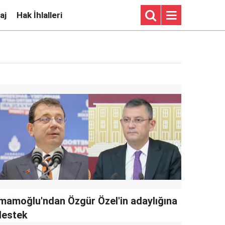
aj
Hak İhlalleri
İmamoğlu'ndan Özgür Özel'in adaylığına
destek