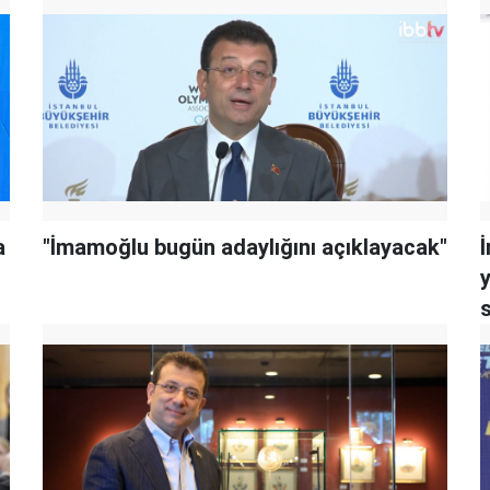
a
"İmamoğlu bugün adaylığını açıklayacak"
y
s