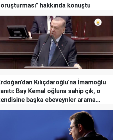
soruşturması" hakkında konuştu
Erdoğan'dan Kılıçdaroğlu'na İmamoğlu
anıtı: Bay Kemal oğluna sahip çık, o
kendisine başka ebeveynler arama
peşinde