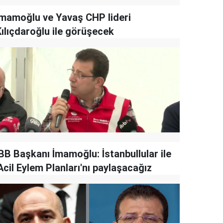
İmamoğlu ve Yavaş CHP lideri
Kılıçdaroğlu ile görüşecek
İBB Başkanı İmamoğlu: İstanbullular ile
Acil Eylem Planları'nı paylaşacağız