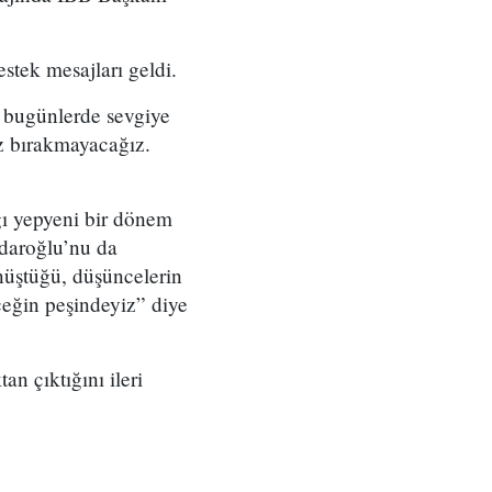
tek mesajları geldi.
 bugünlerde sevgiye
ız bırakmayacağız.
ğı yepyeni bir dönem
çdaroğlu’nu da
önüştüğü, düşüncelerin
ceğin peşindeyiz” diye
n çıktığını ileri