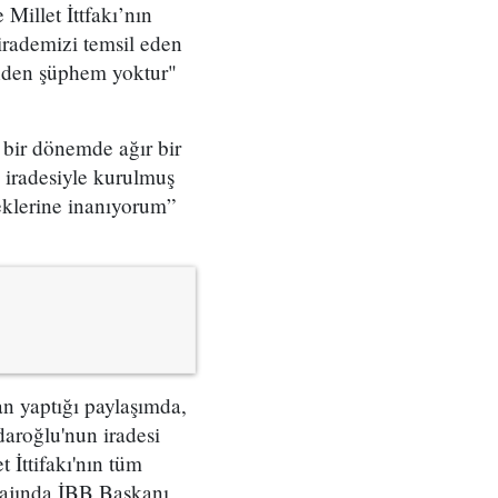
illet İttfakı’nın
 irademizi temsil eden
inden şüphem yoktur"
 bir dönemde ağır bir
 iradesiyle kurulmuş
ceklerine inanıyorum”
 yaptığı paylaşımda,
aroğlu'nun iradesi
 İttifakı'nın tüm
sajında İBB Başkanı