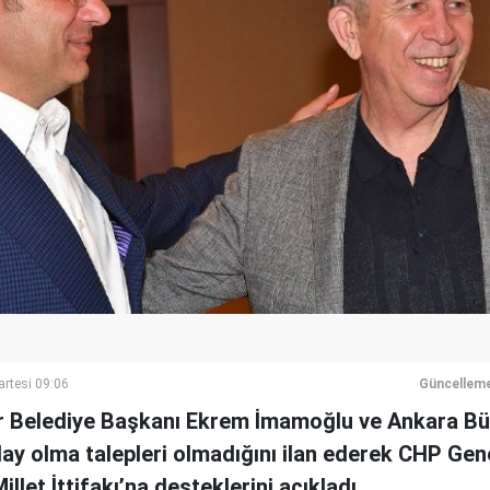
rtesi 09:06
Güncelleme
r Belediye Başkanı Ekrem İmamoğlu ve Ankara Bü
ay olma talepleri olmadığını ilan ederek CHP Ge
illet İttifakı’na desteklerini açıkladı.