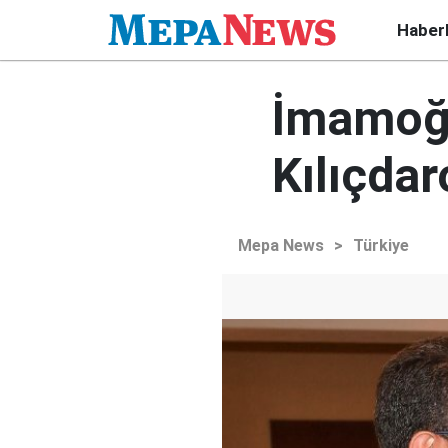
Haber
İmamoğl
Kılıçdar
Mepa News
>
Türkiye