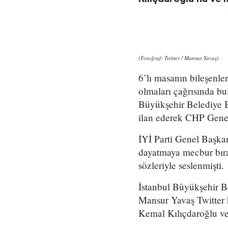
(Fotoğraf: Twitter / Mansur Yavaş)
6’lı masanın bileşenl
olmaları çağrısında 
Büyükşehir Belediye Ba
ilan ederek CHP Genel 
İYİ Parti Genel Başka
dayatmaya mecbur bıra
sözleriyle seslenmişti.
İstanbul Büyükşehir 
Mansur Yavaş Twitter 
Kemal Kılıçdaroğlu ve 