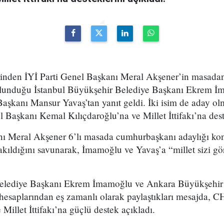
erinden İYİ Parti Genel Başkanı Meral Akşener’in masada
bulunduğu İstanbul Büyükşehir Belediye Başkanı Ekrem 
şkanı Mansur Yavaş’tan yanıt geldi. İki isim de aday olm
Başkanı Kemal Kılıçdaroğlu’na ve Millet İttifakı’na deste
nı Meral Akşener 6’lı masada cumhurbaşkanı adaylığı ko
kıldığını savunarak, İmamoğlu ve Yavaş’a “millet sizi gö
Belediye Başkanı Ekrem İmamoğlu ve Ankara Büyükşehir
hesaplarından eş zamanlı olarak paylaştıkları mesajda, 
Millet İttifakı’na güçlü destek açıkladı.