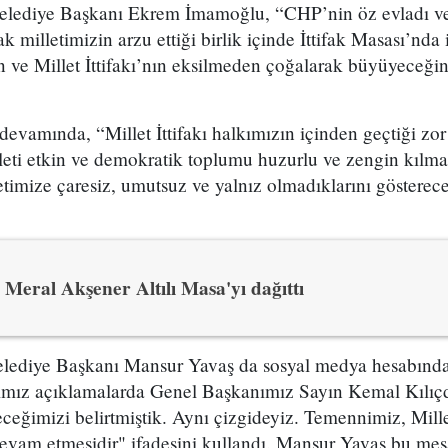
elediye Başkanı Ekrem İmamoğlu, “CHP’nin öz evladı ve M
 milletimizin arzu ettiği birlik içinde İttifak Masası’nda
n ve Millet İttifakı’nın eksilmeden çoğalarak büyüyeceğ
vamında, “Millet İttifakı halkımızın içinden geçtiği zor
leti etkin ve demokratik toplumu huzurlu ve zengin kılma
illetimize çaresiz, umutsuz ve yalnız olmadıklarını göstere
Meral Akşener Altılı Masa'yı dağıttı
lediye Başkanı Mansur Yavaş da sosyal medya hesabından
mız açıklamalarda Genel Başkanımız Sayın Kemal Kılıçd
ceğimizi belirtmiştik. Aynı çizgideyiz. Temennimiz, Millet
devam etmesidir" ifadesini kullandı. Mansur Yavaş bu me