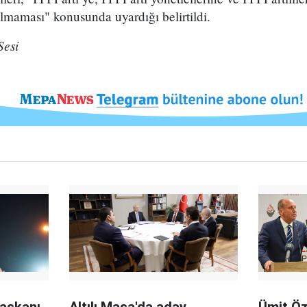
lmaması" konusunda uyardığı belirtildi.
Sesi
aşkanı
Altılı Masa'da aday
Ümit Ö