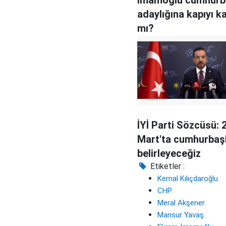
adaylığına kapıyı k
mı?
İYİ Parti Sözcüsü: 
Mart'ta cumhurbaş
belirleyeceğiz
Etiketler :
Kemal Kılıçdaroğlu
CHP
Meral Akşener
Mansur Yavaş