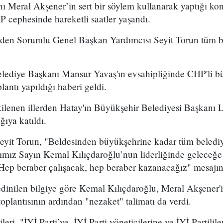
nı Meral Akşener’in sert bir söylem kullanarak yaptığı k
 cephesinde hareketli saatler yaşandı.
den Sorumlu Genel Başkan Yardımcısı Seyit Torun tüm be
ediye Başkanı Mansur Yavaş'ın evsahipliğinde CHP'li b
lantı yapıldığı haberi geldi.
lenen illerden Hatay'ın Büyükşehir Belediyesi Başkanı Lü
ğıya katıldı.
 Seyit Torun, "Beldesinden büyükşehrine kadar tüm beledi
nımız Sayın Kemal Kılıçdaroğlu’nun liderliğinde geleceğe
Hep beraber çalışacak, hep beraber kazanacağız" mesajını
inilen bilgiye göre Kemal Kılıçdaroğlu, Meral Akşener
lantısının ardından "nezaket" talimatı da verdi.
leri, "İYİ Parti’ye, İYİ Parti yöneticilerine ve İYİ Partilile