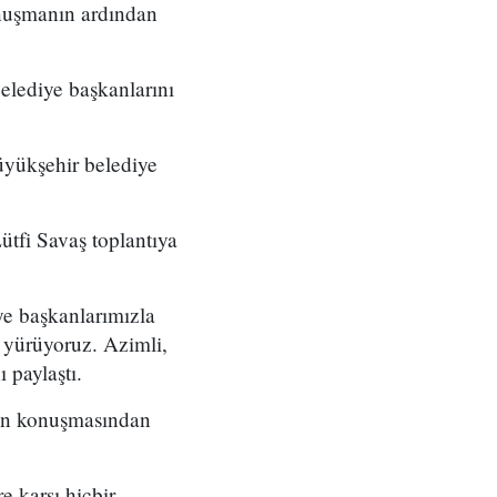
onuşmanın ardından
lediye başkanlarını
üyükşehir belediye
tfi Savaş toplantıya
ye başkanlarımızla
 yürüyoruz. Azimli,
 paylaştı.
'in konuşmasından
re karşı hiçbir