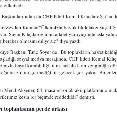
etiketledi.
 Başkanları’ndan da CHP lideri Kemal Kılıçdaroğlu’na des
ı Zeydan Karalar "Ülkemizin büyük bir felaket yaşadığı
 var. Sayın Kılıçdaroğlu’nu adalet yürüyüşünde asla yaln
 ve beraber olmasını diliyoruz" diye yazdı.
diye Başkanı Tunç Soyer de "Bu toprakların hasret kaldı
 başladığı sosyal medya mesajında, CHP lideri Kemal Kılı
rimizin hayal kurabildiği, tüm farklılıkların zenginliğe d
 doğanın zulüm görmediği bir gelecek çok yakın. Bu gele
ı Meral Akşener, 6’lı masanın ortak akıl platformu olmakta
rilerimiz kesin bir biçimde reddedildi” demişti.
ı toplantısının perde arkası