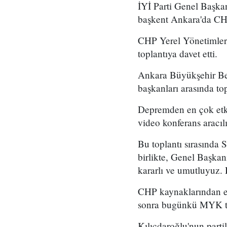
İYİ Parti Genel Başka
başkent Ankara'da CHP
CHP Yerel Yönetimler
toplantıya davet etti.
Ankara Büyükşehir Bel
başkanları arasında top
Depremden en çok etki
video konferans aracılı
Bu toplantı sırasında
birlikte, Genel Başka
kararlı ve umutluyuz. 
CHP kaynaklarından ed
sonra bugünkü MYK top
Kılıçdaroğlu'nun partili