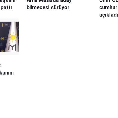
apattı
bilmecesi sürüyor
cumhurb
açıklad
2
kanını