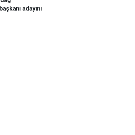
aşkanı adayını
ı