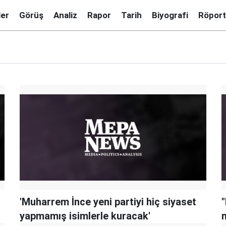
ler
Görüş
Analiz
Rapor
Tarih
Biyografi
Röport
'Muharrem İnce yeni partiyi hiç siyaset
yapmamış isimlerle kuracak'
m