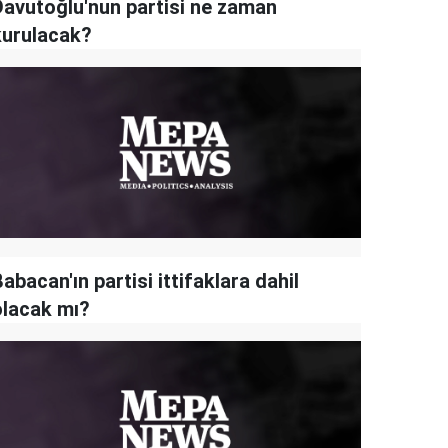
Davutoğlu'nun partisi ne zaman
kurulacak?
abacan'ın partisi ittifaklara dahil
olacak mı?