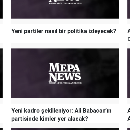
Yeni partiler nasıl bir politika izleyecek?
Yeni kadro şekilleniyor: Ali Babacan’ın
A
partisinde kimler yer alacak?