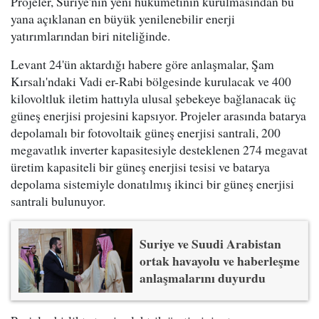
Projeler, Suriye'nin yeni hükümetinin kurulmasından bu
yana açıklanan en büyük yenilenebilir enerji
yatırımlarından biri niteliğinde.
Levant 24'ün aktardığı habere göre anlaşmalar, Şam
Kırsalı'ndaki Vadi er-Rabi bölgesinde kurulacak ve 400
kilovoltluk iletim hattıyla ulusal şebekeye bağlanacak üç
güneş enerjisi projesini kapsıyor. Projeler arasında batarya
depolamalı bir fotovoltaik güneş enerjisi santrali, 200
megavatlık inverter kapasitesiyle desteklenen 274 megavat
üretim kapasiteli bir güneş enerjisi tesisi ve batarya
depolama sistemiyle donatılmış ikinci bir güneş enerjisi
santrali bulunuyor.
Suriye ve Suudi Arabistan
ortak havayolu ve haberleşme
anlaşmalarını duyurdu