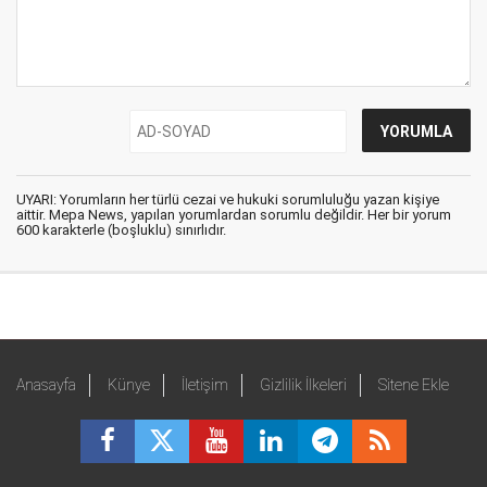
UYARI: Yorumların her türlü cezai ve hukuki sorumluluğu yazan kişiye
aittir. Mepa News, yapılan yorumlardan sorumlu değildir. Her bir yorum
600 karakterle (boşluklu) sınırlıdır.
Anasayfa
Künye
İletişim
Gizlilik İlkeleri
Sitene Ekle