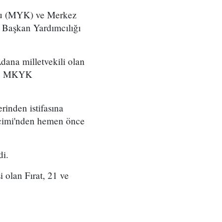
ulu (MYK) ve Merkez
 Başkan Yardımcılığı
ana milletvekili olan
 ve MKYK
rinden istifasına
eçimi'nden hemen önce
di.
olan Fırat, 21 ve