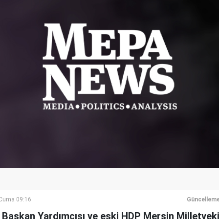
Cuma 09:16
Güncelleme
 Başkan Yardımcısı ve eski HDP Mersin Milletveki