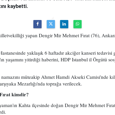
nı kaybetti.
lletvekilliği yapan Dengir Mir Mehmet Fırat (76), Ankar
astanesinde yaklaşık 6 haftadır akciğer kanseri tedavisi g
at'ın yaşamını yitirdiği haberini, HDP Istanbul il Örgütü s
ndi namazını müteakip Ahmet Hamdi Akseki Camisi'nde kı
rşıyaka Mezarlığı'nda toprağa verilecek.
Fırat kimdir?
yaman'ın Kahta ilçesinde doğan Dengir Mir Mehmet Fırat
rdi.