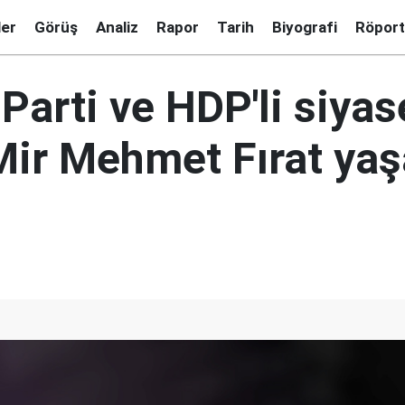
ler
Görüş
Analiz
Rapor
Tarih
Biyografi
Röport
Parti ve HDP'li siyas
Mir Mehmet Fırat ya