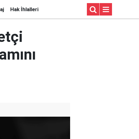
aj
Hak İhlalleri
etçi
şamını