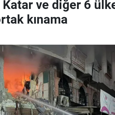
 Katar ve diğer 6 ül
 ortak kınama