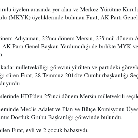
urulu üyeleri arasında yer alan ve Merkez Yürütme Kur
lu (MKYK) üyeliklerinde bulunan Fırat, AK Parti Genel
dönem Adıyaman, 22'nci dönem Mersin, 23'üncü dönem Ad
de AK Parti Genel Başkan Yardımcılığı ile birlikte MYK
i.
kadar milletvekilliği görevini yürüten ve partideki görevle
iği süren Fırat, 28 Temmuz 2014'te Cumhurbaşkanlığı S
ı duyurdu.
mlerinde HDP'den 25'inci dönem Mersin milletvekili seçil
eminde Meclis Adalet ve Plan ve Bütçe Komisyonu Üyesi 
unus Dostluk Grubu Başkanlığı görevinde bulundu.
ilen Fırat, evli ve 2 çocuk babasıydı.