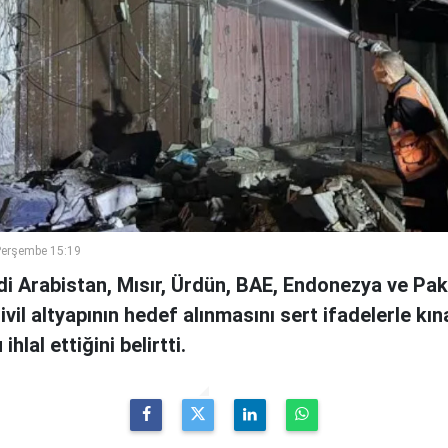
Perşembe 15:19
di Arabistan, Mısır, Ürdün, BAE, Endonezya ve Pa
sivil altyapının hedef alınmasını sert ifadelerle kın
hlal ettiğini belirtti.