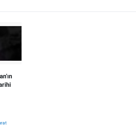
an'ın
arihi
ırat