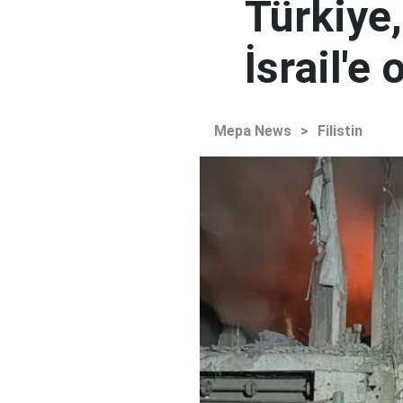
Türkiye,
İsrail'e
Mepa News
>
Filistin