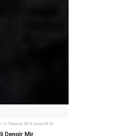
:
12 Temmuz 2019 Cuma 09:20
li Dengir Mir