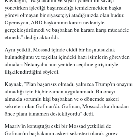
Kaynağın, "Başbakanın ve siyasi yönetimin savaşı
yönetirken işlediği başarısızlığı temizlemekten başka
görevi olmayan bir siyasetçiyi atadığınızda olan budur.
Operasyon, ABD başkanının kararı nedeniyle
gerçekleştirilmedi ve başbakan bu karara karşı mücadele
etmedi." dediği aktarıldı.
Aynı yetkili, Mossad içinde ciddi bir hoşnutsuzluk
bulunduğunu ve teşkilat içindeki bazı isimlerin görevden
almaları Netanyahu'nun yeniden seçilme girişimiyle
ilişkilendirdiğini söyledi.
Kaynak, "Plan başarısız olmadı, yalnızca Trump'ın onayını
almadığı için hiçbir zaman uygulanmadı. Bu onayı
almakla sorumlu kişi başbakan ve o dönemde askeri
sekreteri olan Gofman'dı. Gofman, Mossad'a katılmadan
önce planı tamamen destekliyordu" dedi.
Maariv'in konuştuğu eski bir Mossad yetkilisi de
Gofman'ın başbakanın askeri sekreteri olarak görev