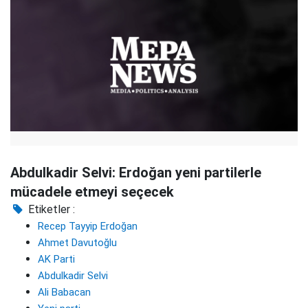
Abdulkadir Selvi: Erdoğan yeni partilerle
mücadele etmeyi seçecek
Etiketler :
Recep Tayyip Erdoğan
Ahmet Davutoğlu
AK Parti
Abdulkadir Selvi
Ali Babacan