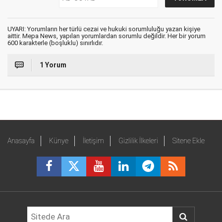
UYARI: Yorumların her türlü cezai ve hukuki sorumluluğu yazan kişiye
aittir. Mepa News, yapılan yorumlardan sorumlu değildir. Her bir yorum
600 karakterle (boşluklu) sınırlıdır.
1 Yorum
Anasayfa
Künye
İletişim
Gizlilik İlkeleri
Sitene Ekle