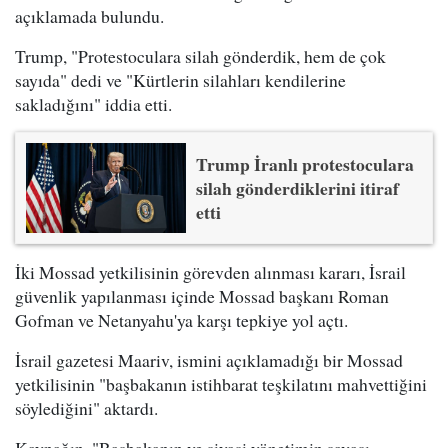
açıklamada bulundu.
Trump, "Protestoculara silah gönderdik, hem de çok
sayıda" dedi ve "Kürtlerin silahları kendilerine
sakladığını" iddia etti.
Trump İranlı protestoculara
silah gönderdiklerini itiraf
etti
İki Mossad yetkilisinin görevden alınması kararı, İsrail
güvenlik yapılanması içinde Mossad başkanı Roman
Gofman ve Netanyahu'ya karşı tepkiye yol açtı.
İsrail gazetesi Maariv, ismini açıklamadığı bir Mossad
yetkilisinin "başbakanın istihbarat teşkilatını mahvettiğini
söylediğini" aktardı.