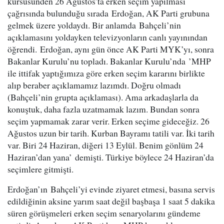
kürsüsünden 26 Ağustos’ta erken seçim yapılması
çağrısında bulunduğu sırada Erdoğan, AK Parti grubuna
gelmek üzere yoldaydı. Bir anlamda Bahçeli’nin
açıklamasını yoldayken televizyonların canlı yayınından
öğrendi. Erdoğan, aynı gün önce AK Parti MYK’yı, sonra
Bakanlar Kurulu’nu topladı. Bakanlar Kurulu’nda ’MHP
ile ittifak yaptığımıza göre erken seçim kararını birlikte
alıp beraber açıklamamız lazımdı. Doğru olmadı
(Bahçeli’nin grupta açıklaması). Ama arkadaşlarla da
konuştuk, daha fazla uzatmamak lazım. Bundan sonra
seçim yapmamak zarar verir. Erken seçime gideceğiz. 26
Ağustos uzun bir tarih. Kurban Bayramı tatili var. İki tarih
var. Biri 24 Haziran, diğeri 13 Eylül. Benim gönlüm 24
Haziran’dan yana’ demişti. Türkiye böylece 24 Haziran’da
seçimlere gitmişti.
Erdoğan’ın Bahçeli’yi evinde ziyaret etmesi, basına servis
edildiğinin aksine yarım saat değil başbaşa 1 saat 5 dakika
süren görüşmeleri erken seçim senaryolarını gündeme