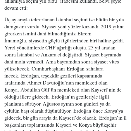
anlamıyla seçim yılı oldu" ifadesini kullandı. Selvi şöyle
devam etti:
Üç ay arayla tekrarlanan İstanbul seçimi ise bütün bir yıla
damgasını vurdu. Siyaset yeni yüzler kazandı. 2019 yılına
girerken ismini dahi bilmediğimiz Ekrem
İmamoğlu, siyasetin güçlü figürlerinden biri haline geldi.
Yerel yönetimlerde CHP ağırlığı oluştu. 25 yıl aradan
sonra İstanbul ve Ankara el değiştirdi. Siyaset bayramda
dahi mola vermedi. Ama bayramdan sonra siyaset vites
yükseltecek. Cumhurbaşkanı Erdoğan sahalara
inecek. Erdoğan, teşekkür gezileri kapsamında
aralarında Ahmet Davutoğlu’nun memleketi olan
Konya, Abdullah Gül’ün memleketi olan Kayseri’nin de
olduğu illere gidecek. Erdoğan’ın gezileriyle ilgili
planlama sürüyor. Ağustos ayının son günleri ya da
eylülün başı olarak düşünülüyor. Erdoğan önce Konya’ya
gidecek, bir gün arayla da Kayseri’de olacak. Erdoğan’ın il
başkanları toplantısında Kayseri ve Konya büyükşehir