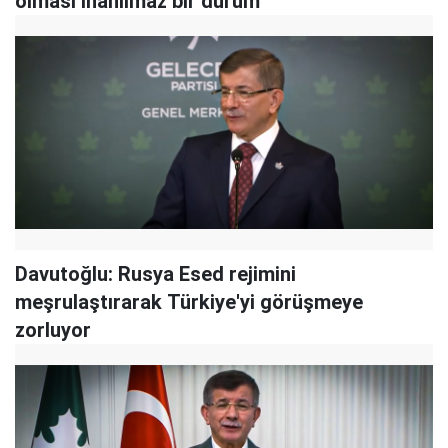
olması inanılmaz bir durum
Davutoğlu: Rusya Esed rejimini
meşrulaştırarak Türkiye'yi görüşmeye
zorluyor