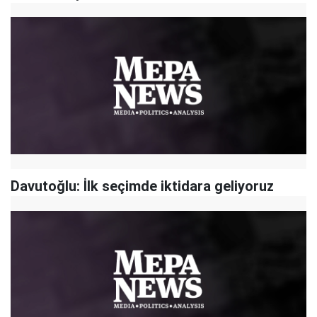
Davutoğlu: İlk seçimde iktidara geliyoruz