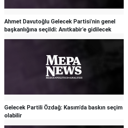
Ahmet Davutoğlu Gelecek Partisi'nin genel
başkanlığına seçildi: Anıtkabir'e gidilecek
Gelecek Partili Özdağ: Kasım'da baskın seçim
olabilir