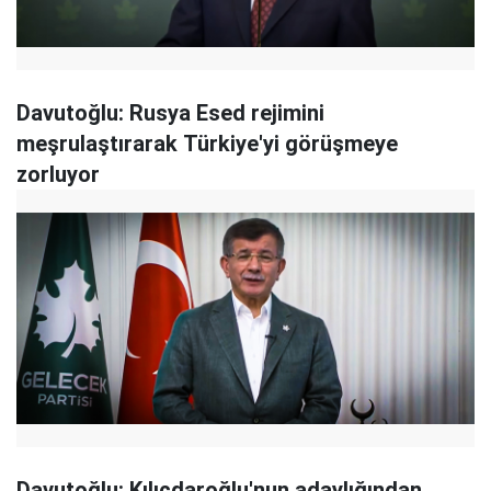
Davutoğlu: Rusya Esed rejimini
meşrulaştırarak Türkiye'yi görüşmeye
zorluyor
Davutoğlu: Kılıçdaroğlu'nun adaylığından