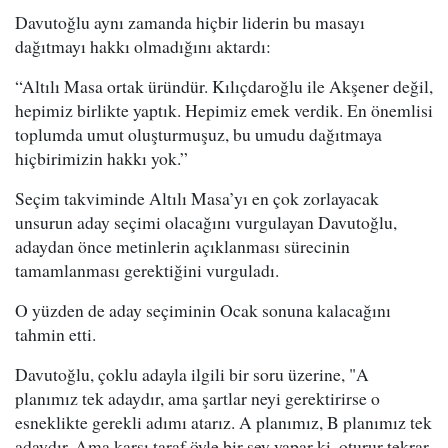
Davutoğlu aynı zamanda hiçbir liderin bu masayı
dağıtmayı hakkı olmadığını aktardı:
“Altılı Masa ortak üründür. Kılıçdaroğlu ile Akşener değil,
hepimiz birlikte yaptık. Hepimiz emek verdik. En önemlisi
toplumda umut oluşturmuşuz, bu umudu dağıtmaya
hiçbirimizin hakkı yok.”
Seçim takviminde Altılı Masa’yı en çok zorlayacak
unsurun aday seçimi olacağını vurgulayan Davutoğlu,
adaydan önce metinlerin açıklanması sürecinin
tamamlanması gerektiğini vurguladı.
O yüzden de aday seçiminin Ocak sonuna kalacağını
tahmin etti.
Davutoğlu, çoklu adayla ilgili bir soru üzerine, "A
planımız tek adaydır, ama şartlar neyi gerektirirse o
esneklikte gerekli adımı atarız. A planımız, B planımız tek
adaydır. Ama karşı taraf öyle bir şey yapar ki, oturur tekrar