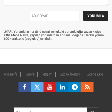
UYARI: Yorumların her türlü cezai ve hukuki sorumluluğu yazan kişiye
aittir. Mepa News, yapılan yorumlardan sorumlu değildir. Her bir yorum
600 karakterle (boşluklu) sınırlıdır.
Anasayfa
Künye
İletişim
Gizlilik İlkeleri
Sitene Ekle