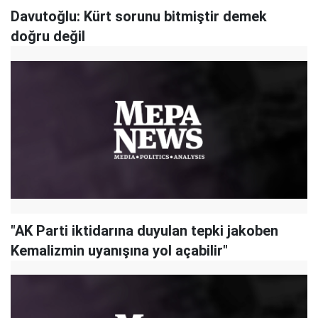
Davutoğlu: Kürt sorunu bitmiştir demek
doğru değil
"AK Parti iktidarına duyulan tepki jakoben
Kemalizmin uyanışına yol açabilir"