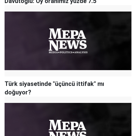
Davutoğlu: Oy oranımız yüzde 7.5
Türk siyasetinde "üçüncü ittifak" mı
doğuyor?