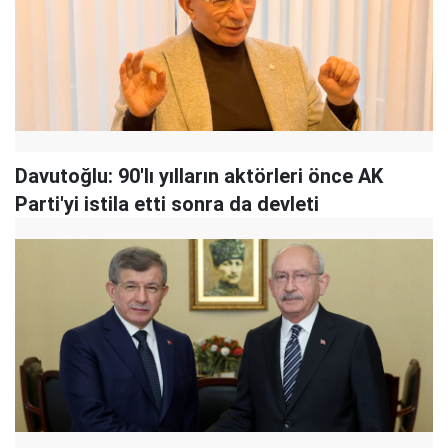
Davutoğlu: 90'lı yılların aktörleri önce AK
Parti'yi istila etti sonra da devleti