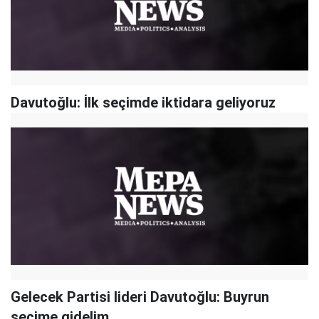
Davutoğlu: İlk seçimde iktidara geliyoruz
Gelecek Partisi lideri Davutoğlu: Buyrun
seçime gidelim