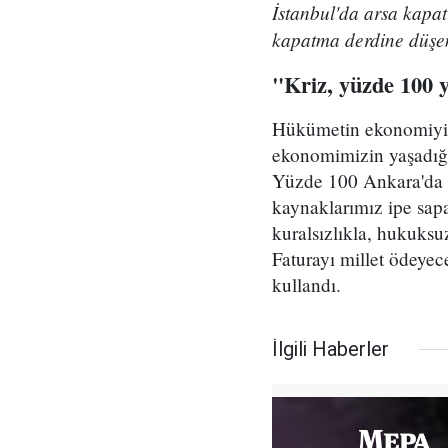
İstanbul'da arsa kapatı
kapatma derdine düşen
"Kriz, yüzde 100 ye
Hükümetin ekonomiyi 
ekonomimizin yaşadığı 
Yüzde 100 Ankara'da ica
kaynaklarımız ipe sapa
kuralsızlıkla, hukuksuz
Faturayı millet ödeyec
kullandı.
İlgili Haberler