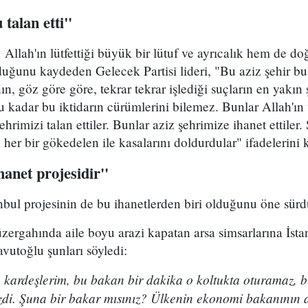
 talan etti"
Allah'ın lütfettiği büyük bir lütuf ve ayrıcalık hem de doğ
duğunu kaydeden Gelecek Partisi lideri, "Bu aziz şehir bu 
ın, göz göre göre, tekrar tekrar işlediği suçların en yakın 
u kadar bu iktidarın cürümlerini bilemez. Bunlar Allah'ın 
hrimizi talan ettiler. Bunlar aziz şehrimize ihanet ettiler
 her bir gökedelen ile kasalarını doldurdular" ifadelerini 
hanet projesidir''
bul projesinin de bu ihanetlerden biri olduğunu öne sürd
zergahında aile boyu arazi kapatan arsa simsarlarına İst
vutoğlu şunları söyledi:
 kardeşlerim, bu bakan bir dakika o koltukta oturamaz, b
di. Şuna bir bakar mısınız? Ülkenin ekonomi bakanının a