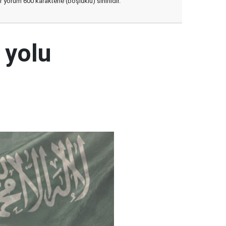
yorum 600 karakterle (boşluklu) sınırlıdır.
 yolu