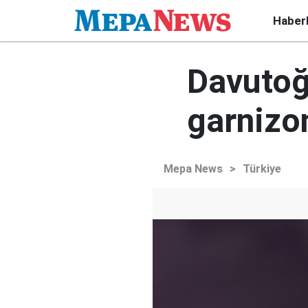
Haber
Davutoğ
garnizo
Mepa News
>
Türkiye