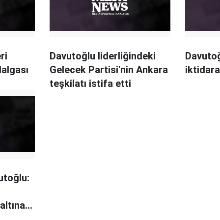
ri
Davutoğlu liderliğindeki
Davutoğ
dalgası
Gelecek Partisi'nin Ankara
iktidar
teşkilatı istifa etti
utoğlu:
altına