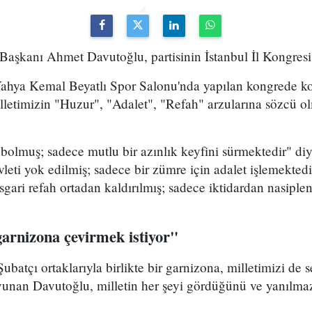
Başkanı Ahmet Davutoğlu, partisinin İstanbul İl Kongresi'
hya Kemal Beyatlı Spor Salonu'nda yapılan kongrede k
illetimizin "Huzur", "Adalet", "Refah" arzularına sözcü 
olmuş; sadece mutlu bir azınlık keyfini sürmektedir" di
eti yok edilmiş; sadece bir zümre için adalet işlemekted
sgari refah ortadan kaldırılmış; sadece iktidardan nasiplen
arnizona çevirmek istiyor"
atçı ortaklarıyla birlikte bir garnizona, milletimizi de s
avunan Davutoğlu, milletin her şeyi gördüğünü ve yanılma