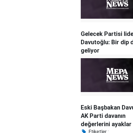
Gelecek Partisi lide
Davutoğlu: Bir dip 
geliyor
Eski Başbakan Dav
AK Parti davanın
değerlerini ayaklar 
aldı
Etiketler :