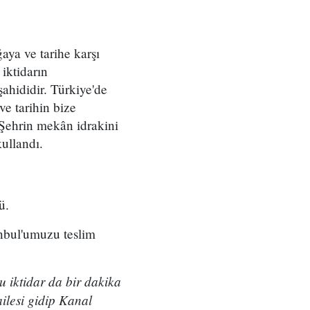
aya ve tarihe karşı
iktidarın
şahididir. Türkiye'de
ve tarihin bize
. Şehrin mekân idrakini
kullandı.
ü.
anbul'umuzu teslim
u iktidar da bir dakika
ilesi gidip Kanal