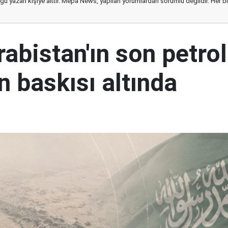
ğu yazan kişiye aittir. Mepa News, yapılan yorumlardan sorumlu değildir. Her bir 
abistan'ın son petrol
n baskısı altında