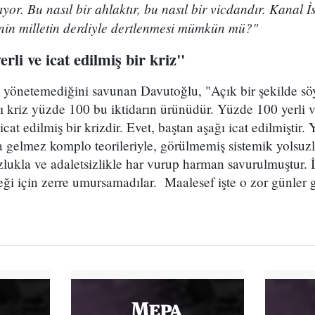
yor. Bu nasıl bir ahlaktır, bu nasıl bir vicdandır. Kanal İ
in milletin derdiyle dertlenmesi mümkün mü?"
rli ve icat edilmiş bir kriz"
yönetemediğini savunan Davutoğlu, "Açık bir şekilde sö
kriz yüzde 100 bu iktidarın ürünüdür. Yüzde 100 yerli ve 
t edilmiş bir krizdir. Evet, baştan aşağı icat edilmiştir. Y
 gelmez komplo teorileriyle, görülmemiş sistemik yolsuzlu
lukla ve adaletsizlikle har vurup harman savurulmuştur. İş
eği için zerre umursamadılar. Maalesef işte o zor günler g