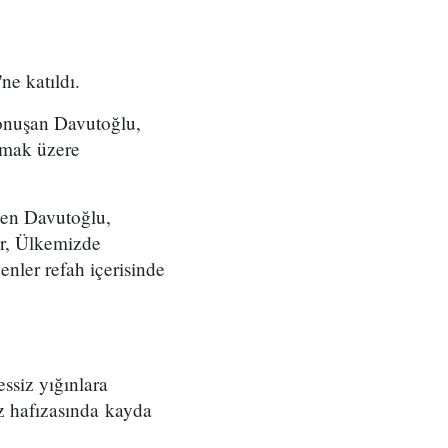
ne katıldı.
onuşan Davutoğlu,
olmak üzere
yen Davutoğlu,
ir, Ülkemizde
enler refah içerisinde
essiz yığınlara
z hafızasında kayda