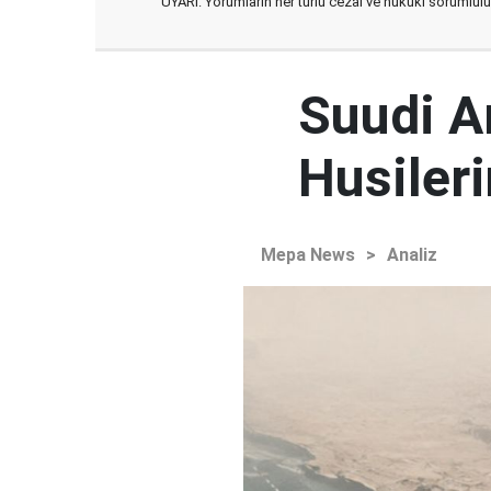
UYARI: Yorumların her türlü cezai ve hukuki sorumlulu
Suudi Ar
Husileri
Mepa News
>
Analiz