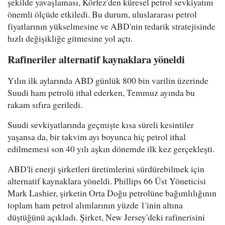
şekilde yavaşlaması, Körfez'den küresel petrol sevkiyatını
önemli ölçüde etkiledi. Bu durum, uluslararası petrol
fiyatlarının yükselmesine ve ABD'nin tedarik stratejisinde
hızlı değişikliğe gitmesine yol açtı.
Rafineriler alternatif kaynaklara yöneldi
Yılın ilk aylarında ABD günlük 800 bin varilin üzerinde
Suudi ham petrolü ithal ederken, Temmuz ayında bu
rakam sıfıra geriledi.
Suudi sevkiyatlarında geçmişte kısa süreli kesintiler
yaşansa da, bir takvim ayı boyunca hiç petrol ithal
edilmemesi son 40 yılı aşkın dönemde ilk kez gerçekleşti.
ABD'li enerji şirketleri üretimlerini sürdürebilmek için
alternatif kaynaklara yöneldi. Phillips 66 Üst Yöneticisi
Mark Lashier, şirketin Orta Doğu petrolüne bağımlılığının
toplam ham petrol alımlarının yüzde 1'inin altına
düştüğünü açıkladı. Şirket, New Jersey'deki rafinerisini