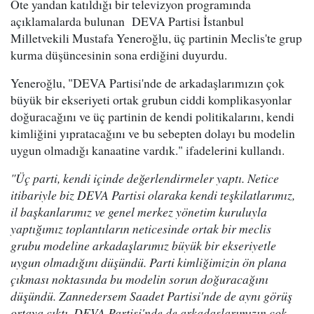
Öte yandan katıldığı bir televizyon programında
açıklamalarda bulunan DEVA Partisi İstanbul
Milletvekili Mustafa Yeneroğlu, üç partinin Meclis'te grup
kurma düşüncesinin sona erdiğini duyurdu.
Yeneroğlu, "DEVA Partisi'nde de arkadaşlarımızın çok
büyük bir ekseriyeti ortak grubun ciddi komplikasyonlar
doğuracağını ve üç partinin de kendi politikalarını, kendi
kimliğini yıpratacağını ve bu sebepten dolayı bu modelin
uygun olmadığı kanaatine vardık." ifadelerini kullandı.
"Üç parti, kendi içinde değerlendirmeler yaptı. Netice
itibariyle biz DEVA Partisi olaraka kendi teşkilatlarımız,
il başkanlarımız ve genel merkez yönetim kuruluyla
yaptığımız toplantıların neticesinde ortak bir meclis
grubu modeline arkadaşlarımız büyük bir ekseriyetle
uygun olmadığını düşündü. Parti kimliğimizin ön plana
çıkması noktasında bu modelin sorun doğuracağını
düşündü. Zannedersem Saadet Partisi'nde de aynı görüş
ortaya çıktı. DEVA Partisi'nde de arkadaşlarımızın çok