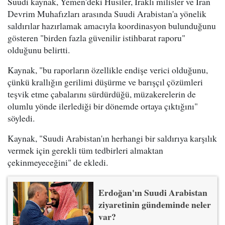
Suudi kaynak, Yemen'deki Husiler, Iraklı milisler ve İran
Devrim Muhafızları arasında Suudi Arabistan'a yönelik
saldırılar hazırlamak amacıyla koordinasyon bulunduğunu
gösteren "birden fazla güvenilir istihbarat raporu"
olduğunu belirtti.
Kaynak, "bu raporların özellikle endişe verici olduğunu,
çünkü krallığın gerilimi düşürme ve barışçıl çözümleri
teşvik etme çabalarını sürdürdüğü, müzakerelerin de
olumlu yönde ilerlediği bir dönemde ortaya çıktığını"
söyledi.
Kaynak, "Suudi Arabistan'ın herhangi bir saldırıya karşılık
vermek için gerekli tüm tedbirleri almaktan
çekinmeyeceğini" de ekledi.
Erdoğan'ın Suudi Arabistan
ziyaretinin gündeminde neler
var?