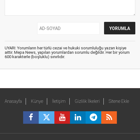
UYARI: Yorumların her türlü cezai ve hukuki sorumluluğu yazan kişiye
aittir. Mepa News, yapılan yorumlardan sorumlu değildir. Her bir yorum
600 karakterle (boşluklu) sınırlıdır.
Anasayfa
Künye
İletişim
Gizlilik İlkeleri
Sitene Ekle