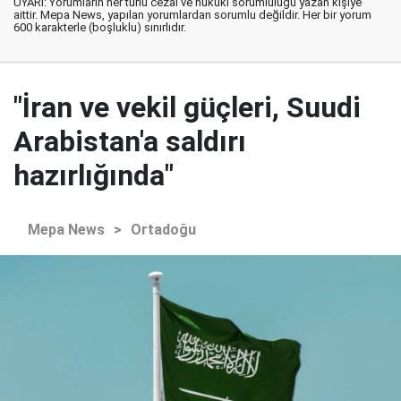
UYARI: Yorumların her türlü cezai ve hukuki sorumluluğu yazan kişiye
aittir. Mepa News, yapılan yorumlardan sorumlu değildir. Her bir yorum
600 karakterle (boşluklu) sınırlıdır.
"İran ve vekil güçleri, Suudi
Arabistan'a saldırı
hazırlığında"
Mepa News
>
Ortadoğu