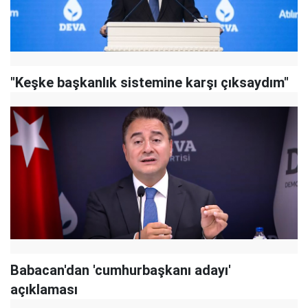
"Keşke başkanlık sistemine karşı çıksaydım"
Babacan'dan 'cumhurbaşkanı adayı'
açıklaması