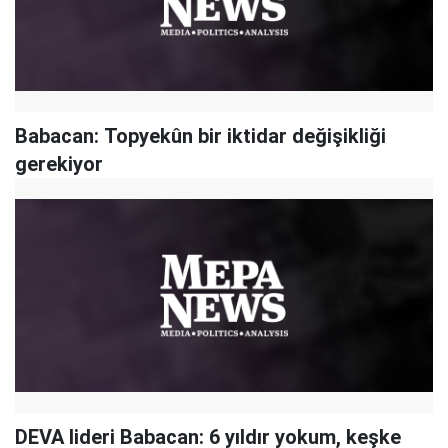
Babacan: Topyekûn bir iktidar değişikliği
gerekiyor
DEVA lideri Babacan: 6 yıldır yokum, keşke