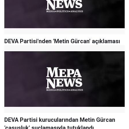
DEVA Partisi'nden 'Metin Gürcan' açıklaması
DEVA Partisi kurucularından Metin Gürcan
'casusluk' suçlamasıyla tutuklandı