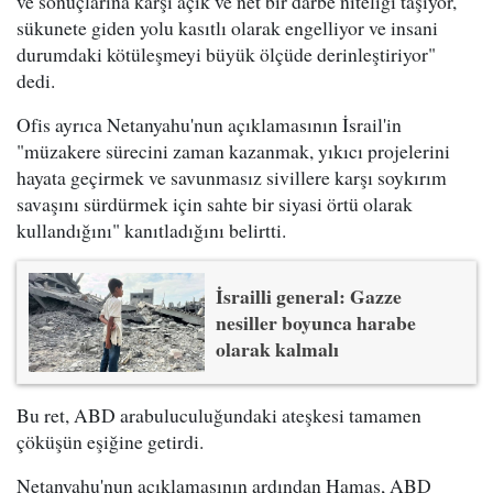
ve sonuçlarına karşı açık ve net bir darbe niteliği taşıyor,
sükunete giden yolu kasıtlı olarak engelliyor ve insani
durumdaki kötüleşmeyi büyük ölçüde derinleştiriyor"
dedi.
Ofis ayrıca Netanyahu'nun açıklamasının İsrail'in
"müzakere sürecini zaman kazanmak, yıkıcı projelerini
hayata geçirmek ve savunmasız sivillere karşı soykırım
savaşını sürdürmek için sahte bir siyasi örtü olarak
kullandığını" kanıtladığını belirtti.
İsrailli general: Gazze
nesiller boyunca harabe
olarak kalmalı
Bu ret, ABD arabuluculuğundaki ateşkesi tamamen
çöküşün eşiğine getirdi.
Netanyahu'nun açıklamasının ardından Hamas, ABD