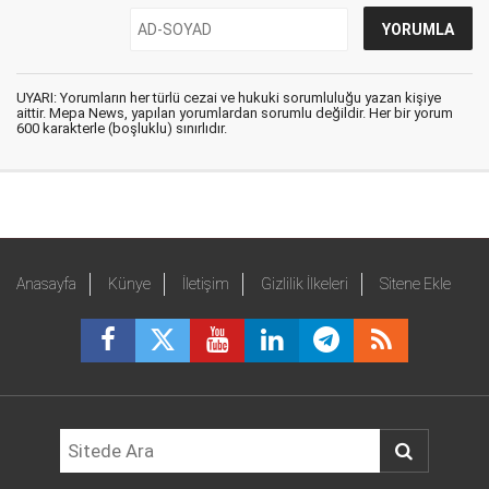
UYARI: Yorumların her türlü cezai ve hukuki sorumluluğu yazan kişiye
aittir. Mepa News, yapılan yorumlardan sorumlu değildir. Her bir yorum
600 karakterle (boşluklu) sınırlıdır.
Anasayfa
Künye
İletişim
Gizlilik İlkeleri
Sitene Ekle