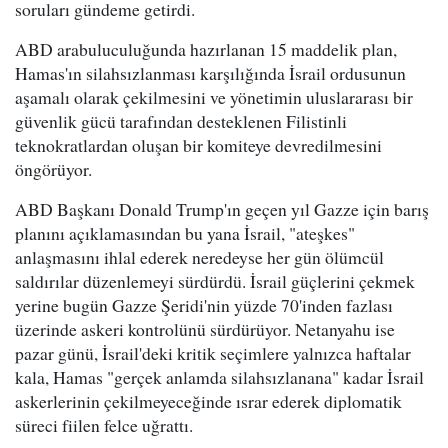
soruları gündeme getirdi.
ABD arabuluculuğunda hazırlanan 15 maddelik plan,
Hamas'ın silahsızlanması karşılığında İsrail ordusunun
aşamalı olarak çekilmesini ve yönetimin uluslararası bir
güvenlik gücü tarafından desteklenen Filistinli
teknokratlardan oluşan bir komiteye devredilmesini
öngörüyor.
ABD Başkanı Donald Trump'ın geçen yıl Gazze için barış
planını açıklamasından bu yana İsrail, "ateşkes"
anlaşmasını ihlal ederek neredeyse her gün ölümcül
saldırılar düzenlemeyi sürdürdü. İsrail güçlerini çekmek
yerine bugün Gazze Şeridi'nin yüzde 70'inden fazlası
üzerinde askeri kontrolünü sürdürüyor. Netanyahu ise
pazar günü, İsrail'deki kritik seçimlere yalnızca haftalar
kala, Hamas "gerçek anlamda silahsızlanana" kadar İsrail
askerlerinin çekilmeyeceğinde ısrar ederek diplomatik
süreci fiilen felce uğrattı.