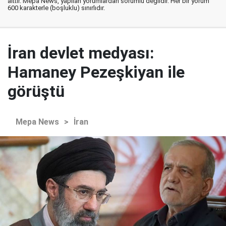
aittir. Mepa News, yapılan yorumlardan sorumlu değildir. Her bir yorum
600 karakterle (boşluklu) sınırlıdır.
İran devlet medyası:
Hamaney Pezeşkiyan ile
görüştü
Mepa News
>
İran