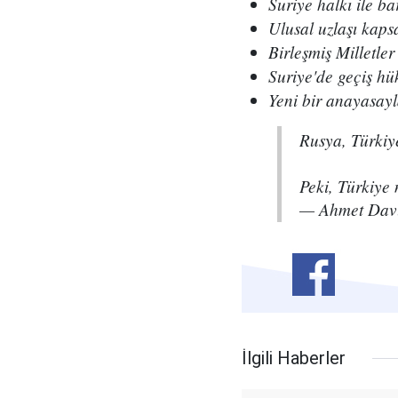
Suriye halkı ile b
Ulusal uzlaşı kap
Birleşmiş Milletle
Suriye'de geçiş hü
Yeni bir anayasayl
Rusya, Türkiy
Peki, Türkiye
— Ahmet Dav
İlgili Haberler