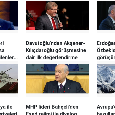
ri
Davutoğlu'ndan Akşener-
Erdoğa
sa
Kılıçdaroğlu görüşmesine
Özbekis
lenleri
dair ilk değerlendirme
görüşü
ya ile
MHP lideri Bahçeli'den
Avrupa'd
riyeleri
Esed rejimi ile diyalog
buzullar