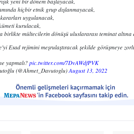
arışık yeni bir dönem başlayacak,
samında hiçbir etnik grup dışlanmayacak,
r kararları uygulanacak,
kümeti kurulacak,
a birlikte mültecilerin dönüşü uluslararası teminat altına
e'yi Esad rejimini meşrulaştıracak şekilde görüşmeye zorl
 ne yapmalı?
pic.twitter.com/7DvAWdfPVK
utoğlu (@Ahmet_Davutoglu)
August 13, 2022