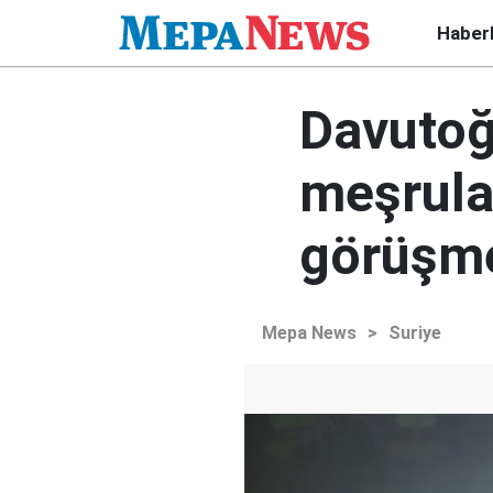
Haber
Davutoğ
meşrulaş
görüşme
Mepa News
>
Suriye