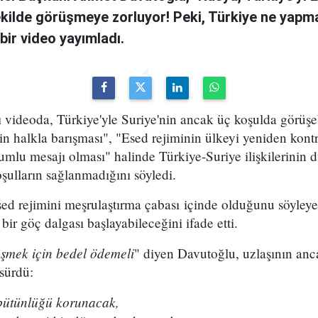
kilde görüşmeye zorluyor! Peki, Türkiye ne yapma
ir video yayımladı.
videoda, Türkiye'yle Suriye'nin ancak üç koşulda görüşebi
n halkla barışması", "Esed rejiminin ülkeyi yeniden kontr
umlu mesajı olması" halinde Türkiye-Suriye ilişkilerinin d
ulların sağlanmadığını söyledi.
sed rejimini meşrulaştırma çabası içinde olduğunu söyle
ir göç dalgası başlayabileceğini ifade etti.
üşmek için bedel ödemeli
" diyen Davutoğlu, uzlaşının anc
sürdü:
 bütünlüğü korunacak,