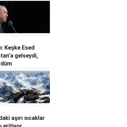
n: Keşke Esed
tan’a gelseydi,
rdüm
aki aşırı sıcaklar
ı eritiyor