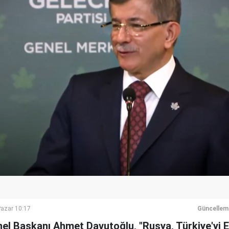
azar 10:17
Güncellem
el Başkanı Ahmet Davutoğlu, "Rusya, Türkiye'yi E