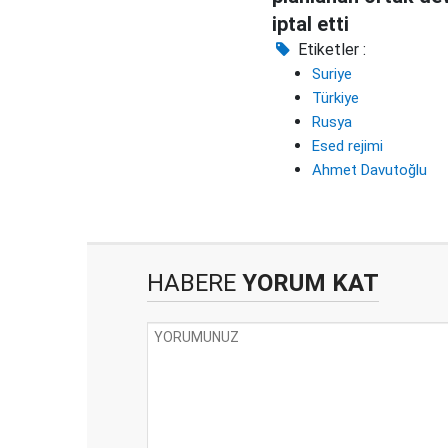
iptal etti
Etiketler :
Suriye
Türkiye
Rusya
Esed rejimi
Ahmet Davutoğlu
HABERE
YORUM KAT