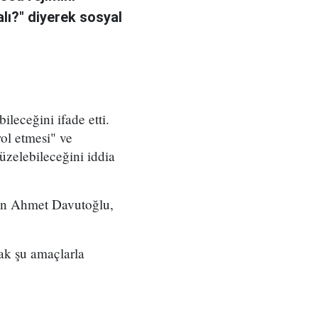
lı?" diyerek sosyal
leceğini ifade etti.
ol etmesi" ve
üzelebileceğini iddia
yen Ahmet Davutoğlu,
ak şu amaçlarla