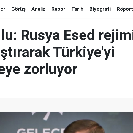
ler
Görüş
Analiz
Rapor
Tarih
Biyografi
Röport
lu: Rusya Esed rejim
tırarak Türkiye'yi
ye zorluyor