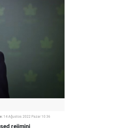
e:
14 Ağustos 2022 Pazar 10:36
sed rejimini