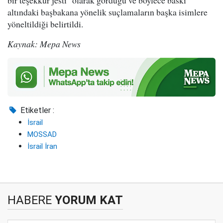
bir teşekkür jesti" olarak gördüğü ve böylece baskı
altındaki başbakana yönelik suçlamaların başka isimlere
yöneltildiği belirtildi.
Kaynak: Mepa News
Etiketler :
İsrail
MOSSAD
İsrail İran
HABERE
YORUM KAT