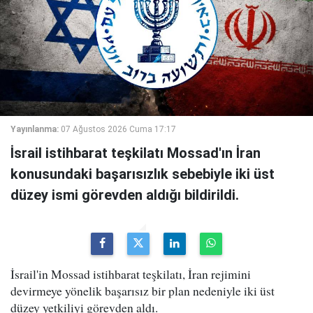
Yayınlanma:
07 Ağustos 2026 Cuma 17:17
İsrail istihbarat teşkilatı Mossad'ın İran
konusundaki başarısızlık sebebiyle iki üst
düzey ismi görevden aldığı bildirildi.
İsrail'in Mossad istihbarat teşkilatı, İran rejimini
devirmeye yönelik başarısız bir plan nedeniyle iki üst
düzey yetkiliyi görevden aldı.