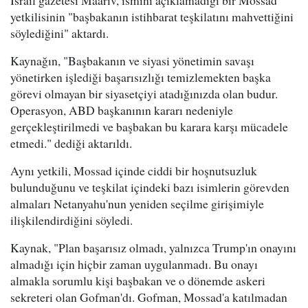
İsrail gazetesi Maariv, ismini açıklamadığı bir Mossad
yetkilisinin "başbakanın istihbarat teşkilatını mahvettiğini
söylediğini" aktardı.
Kaynağın, "Başbakanın ve siyasi yönetimin savaşı
yönetirken işlediği başarısızlığı temizlemekten başka
görevi olmayan bir siyasetçiyi atadığınızda olan budur.
Operasyon, ABD başkanının kararı nedeniyle
gerçekleştirilmedi ve başbakan bu karara karşı mücadele
etmedi." dediği aktarıldı.
Aynı yetkili, Mossad içinde ciddi bir hoşnutsuzluk
bulunduğunu ve teşkilat içindeki bazı isimlerin görevden
almaları Netanyahu'nun yeniden seçilme girişimiyle
ilişkilendirdiğini söyledi.
Kaynak, "Plan başarısız olmadı, yalnızca Trump'ın onayını
almadığı için hiçbir zaman uygulanmadı. Bu onayı
almakla sorumlu kişi başbakan ve o dönemde askeri
sekreteri olan Gofman'dı. Gofman, Mossad'a katılmadan