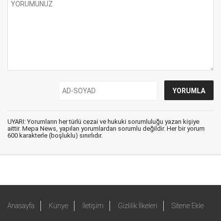
UYARI: Yorumların her türlü cezai ve hukuki sorumluluğu yazan kişiye
aittir. Mepa News, yapılan yorumlardan sorumlu değildir. Her bir yorum
600 karakterle (boşluklu) sınırlıdır.
Anasayfa
Künye
İletişim
Gizlilik İlkeleri
Sitene Ekle