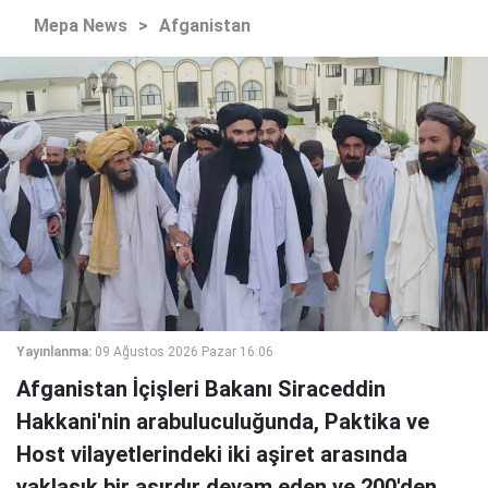
Mepa News
>
Afganistan
Yayınlanma:
09 Ağustos 2026 Pazar 16:06
Afganistan İçişleri Bakanı Siraceddin
Hakkani'nin arabuluculuğunda, Paktika ve
Host vilayetlerindeki iki aşiret arasında
yaklaşık bir asırdır devam eden ve 200'den