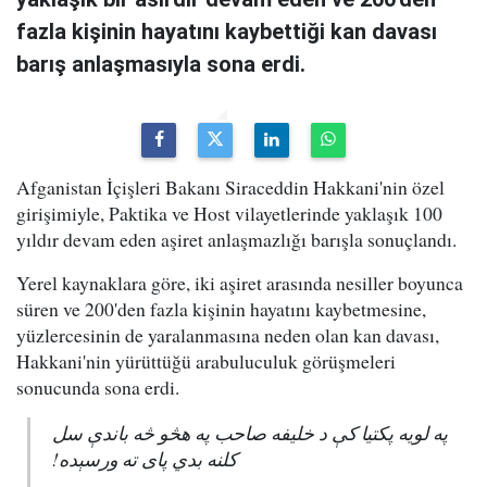
fazla kişinin hayatını kaybettiği kan davası
barış anlaşmasıyla sona erdi.
Afganistan İçişleri Bakanı Siraceddin Hakkani'nin özel
girişimiyle, Paktika ve Host vilayetlerinde yaklaşık 100
yıldır devam eden aşiret anlaşmazlığı barışla sonuçlandı.
Yerel kaynaklara göre, iki aşiret arasında nesiller boyunca
süren ve 200'den fazla kişinin hayatını kaybetmesine,
yüzlercesinin de yaralanmasına neden olan kan davası,
Hakkani'nin yürüttüğü arabuluculuk görüşmeleri
sonucunda sona erdi.
په لویه پکتیا کې د خلیفه صاحب په هڅو څه باندې سل
کلنه بدي پای ته ورسېده!