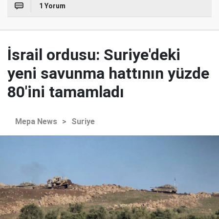
1 Yorum
İsrail ordusu: Suriye'deki
yeni savunma hattının yüzde
80'ini tamamladı
Mepa News
>
Suriye