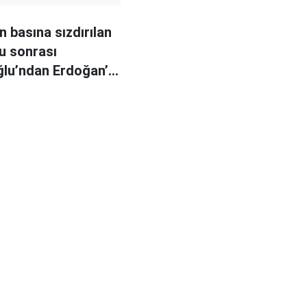
n basına sızdırılan
u sonrası
lu’ndan Erdoğan’a
cilen iptal edilmeli