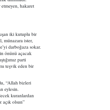
ir etmeyen, hakaret
uşan iki kutuplu bir
, münazara ister,
iye’yi darboğaza sokar.
tin önünü açacak
ıştığımız parti
mı teşvik eden bir
u, “Allah bizleri
an eylesin.
elecek kuranlardan
z açık olsun”