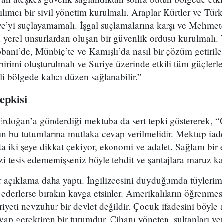
tılımcı bir sivil yönetim kurulmalı. Araplar Kürtler ve Tü
ye’yi suçlayamamalı. İşgal suçlamalarına karşı ve Mehmet
in yerel unsurlardan oluşan bir güvenlik ordusu kurulmalı. 
bani’de, Münbiç’te ve Kamışlı’da nasıl bir çözüm getiril
irimi oluşturulmalı ve Suriye üzerinde etkili tüm güçlerl
li bölgede kalıcı düzen sağlanabilir.”
epkisi
rdoğan’a gönderdiği mektuba da sert tepki göstererek, 
rın bu tutumlarına mutlaka cevap verilmelidir. Mektup iad
 iki şeye dikkat çekiyor, ekonomi ve adalet. Sağlam bir
zi tesis edememişseniz böyle tehdit ve şantajlara maruz kal
 açıklama daha yaptı. İngilizcesini duyduğumda tüylerim 
 ederlerse bırakın kavga etsinler. Amerikalıların öğrenme
yeti nevzuhur bir devlet değildir. Çocuk ifadesini böyle a
p gerektiren bir tutumdur. Cihanı yöneten, sultanları ye