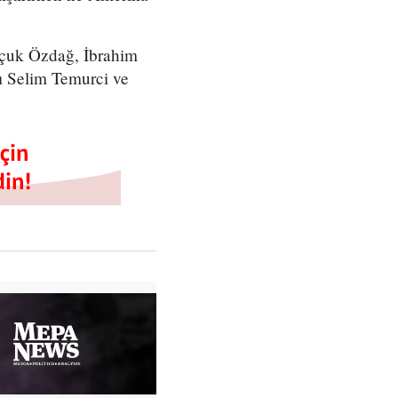
elçuk Özdağ, İbrahim
ı Selim Temurci ve