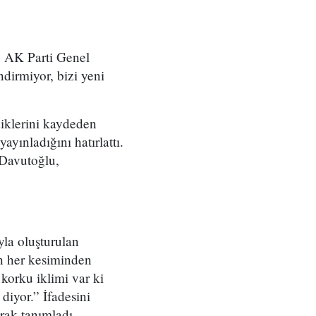
e AK Parti Genel
dirmiyor, bizi yeni
rdiklerini kaydeden
yınladığını hatırlattı.
 Davutoğlu,
la oluşturulan
un her kesiminden
 korku iklimi var ki
diyor.” İfadesini
rak tanımladı.