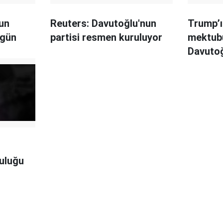
un
Reuters: Davutoğlu'nun
Trump’ı
ugün
partisi resmen kuruluyor
mektub
Davutoğ
çağrı: A
luluğu