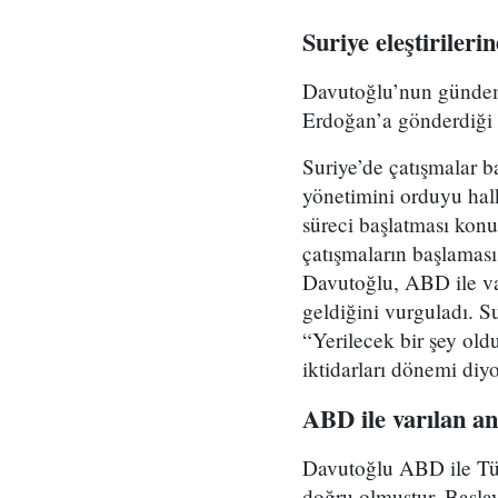
Suriye eleştirileri
Davutoğlu’nun günde
Erdoğan’a gönderdiği 
Suriye’de çatışmalar b
yönetimini orduyu halk
süreci başlatması konu
çatışmaların başlaması 
Davutoğlu, ABD ile va
geldiğini vurguladı. S
“Yerilecek bir şey ol
iktidarları dönemi diyo
ABD ile varılan a
Davutoğlu ABD ile Türk
doğru olmuştur. Başlay