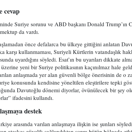
ne cevap
minde Suriye sorunu ve ABD başkanı Donald Trump’ın 
mektup da vardı.
aşlamadan önce defalarca bu ülkeye gittiğini anlatan Dav
a karşı kullanmaması, Suriyeli Kürtlerin vatandaşlık hak
sunda uyardığını söyledi. Esat’ın bu uyarıları dikkate al
üzerine yeni bir Suriye politikasının kaçınılmaz hale geld
rılan anlaşmada yer alan güvenli bölge önerisinin de o
uriye konusunda kendisine yöneltilen eleştirilere tepki gö
duğunda Davutoğlu dönemi diyorlar, övünülecek bir şey o
rlar” ifadesini kullandı.
nlaşmaya destek
iye arasında varılan anlaşmaya ilişkin ise şunları söyle
an ateşkes güvelik sağlandıktan sonra bütün bölgede etkin