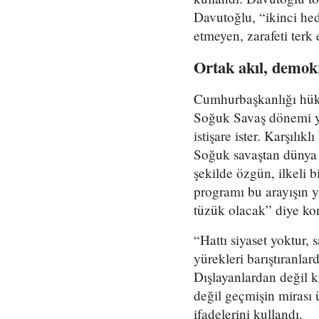
Davutoğlu, “ikinci hed
etmeyen, zarafeti terk
Ortak akıl, demok
Cumhurbaşkanlığı hüküm
Soğuk Savaş dönemi ya
istişare ister. Karşılık
Soğuk savaştan dünya 
şekilde özgün, ilkeli b
programı bu arayışın y
tüzük olacak” diye ko
“Hattı siyaset yoktur, 
yürekleri barıştıranlar
Dışlayanlardan değil k
değil geçmişin mirası 
ifadelerini kullandı.