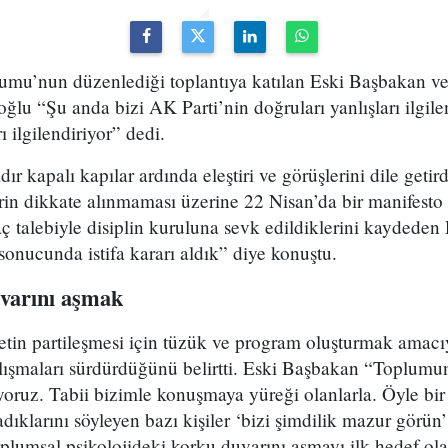
rumu’nun düzenlediği toplantıya katılan Eski Başbakan v
u “Şu anda bizi AK Parti’nin doğruları yanlışları ilgilen
 ilgilendiriyor” dedi.
dır kapalı kapılar ardında eleştiri ve görüşlerini dile geti
in dikkate alınmaması üzerine 22 Nisan’da bir manifesto ya
ç talebiyle disiplin kuruluna sevk edildiklerini kaydeden
 sonucunda istifa kararı aldık” diye konuştu.
uvarını aşmak
tin partileşmesi için tüzük ve program oluşturmak amacıy
alışmaları sürdürdüğünü belirtti. Eski Başbakan “Toplum
ıyoruz. Tabii bizimle konuşmaya yüreği olanlarla. Öyle bir
ıklarını söyleyen bazı kişiler ‘bizi şimdilik mazur görün’ 
plumsal psikolojideki korku duvarını aşmayı ilk hedef ola