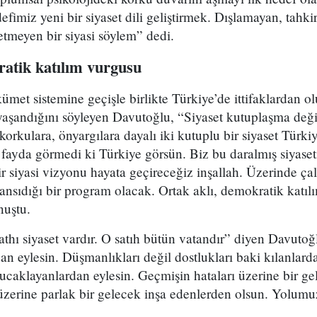
efimiz yeni bir siyaset dili geliştirmek. Dışlamayan, tahk
 etmeyen bir siyasi söylem” dedi.
ratik katılım vurgusu
et sistemine geçişle birlikte Türkiye’de ittifaklardan ol
şandığını söyleyen Davutoğlu, “Siyaset kutuplaşma değil
lı korkulara, önyargılara dayalı iki kutuplu bir siyaset Türk
fayda görmedi ki Türkiye görsün. Biz bu daralmış siyase
ir siyasi vizyonu hayata geçireceğiz inşallah. Üzerinde çal
ansıdığı bir program olacak. Ortak aklı, demokratik katılı
nuştu.
sathı siyaset vardır. O satıh bütün vatandır” diyen Davutoğl
dan eylesin. Düşmanlıkları değil dostlukları baki kılanlard
ucaklayanlardan eylesin. Geçmişin hataları üzerine bir g
üzerine parlak bir gelecek inşa edenlerden olsun. Yolumu