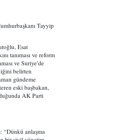
Cumhurbaşkanı Tayyip
utoğlu, Esat
kını tanıması ve reform
maması ve Suriye’de
iğini belirten
 zaman gündeme
steren eski başbakan,
lduğunda AK Parti
di: “Dünkü anlaşma
 bir sivil yönetim