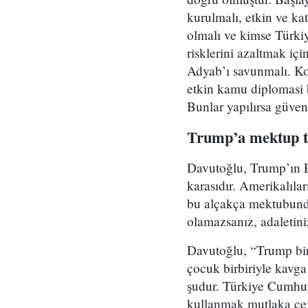
kurulmalı, etkin ve ka
olmalı ve kimse Türki
risklerini azaltmak iç
Adyab’ı savunmalı. Ko
etkin kamu diplomasi b
Bunlar yapılırsa güven
Trump’a mektup t
Davutoğlu, Trump’ın E
karasıdır. Amerikalıla
bu alçakça mektubunda
olamazsanız, adaletini
Davutoğlu, “Trump bir
çocuk birbiriyle kavga
şudur. Türkiye Cumhuri
kullanmak mutlaka ceva