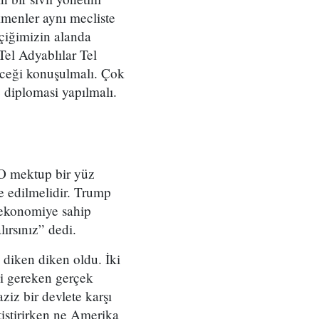
rkmenler aynı mecliste
çiğimizin alanda
Tel Adyablılar Tel
eceği konuşulmalı. Çok
e diplomasi yapılmalı.
“O mektup bir yüz
e edilmelidir. Trump
 ekonomiye sahip
ırsınız” dedi.
diken diken oldu. İki
si gereken gerçek
ziz bir devlete karşı
tiştirirken ne Amerika