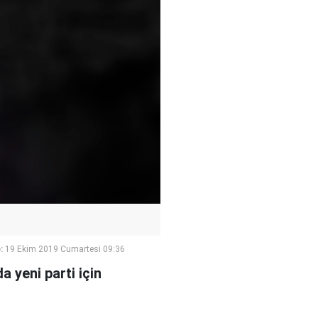
:
19 Ekim 2019 Cumartesi 09:36
 yeni parti için