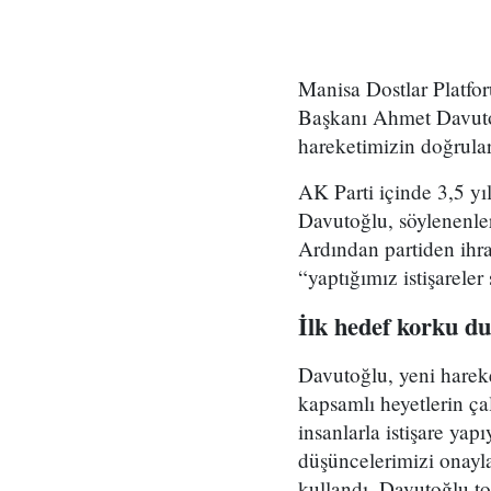
Manisa Dostlar Platfo
Başkanı Ahmet Davutoğl
hareketimizin doğruları
AK Parti içinde 3,5 yıl
Davutoğlu, söylenenler
Ardından partiden ihra
“yaptığımız istişareler
İlk hedef korku d
Davutoğlu, yeni hareke
kapsamlı heyetlerin ç
insanlarla istişare yap
düşüncelerimizi onaylad
kullandı. Davutoğlu to