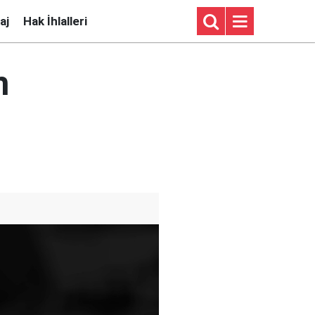
aj
Hak İhlalleri
m