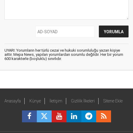
UYARI: Yorumların her türlü cezai ve hukuki sorumluluğu yazan kişiye
aittir. Mepa News, yapılan yorumlardan sorumlu değildir. Her bir yorum
600 karakterle (boşluklu) sınırlıdır.
Anasayfa
Künye
İletişim
Gizlilik İlkeleri
Sitene Ekle