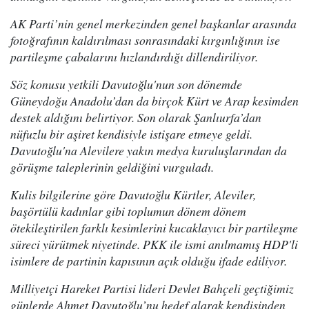
AK Parti’nin genel merkezinden genel başkanlar arasında
fotoğrafının kaldırılması sonrasındaki kırgınlığının ise
partileşme çabalarını hızlandırdığı dillendiriliyor.
Söz konusu yetkili Davutoğlu'nun son dönemde
Güneydoğu Anadolu’dan da birçok Kürt ve Arap kesimden
destek aldığını belirtiyor. Son olarak Şanlıurfa’dan
nüfuzlu bir aşiret kendisiyle istişare etmeye geldi.
Davutoğlu'na Alevilere yakın medya kuruluşlarından da
görüşme taleplerinin geldiğini vurguladı.
Kulis bilgilerine göre Davutoğlu Kürtler, Aleviler,
başörtülü kadınlar gibi toplumun dönem dönem
ötekileştirilen farklı kesimlerini kucaklayıcı bir partileşme
süreci yürütmek niyetinde. PKK ile ismi anılmamış HDP'li
isimlere de partinin kapısının açık olduğu ifade ediliyor.
Milliyetçi Hareket Partisi lideri Devlet Bahçeli geçtiğimiz
günlerde Ahmet Davutoğlu’nu hedef alarak kendisinden