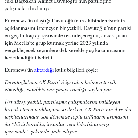
eski Başbakan Ahmet Davutoğlu’nun partileşme
çalışmaları hızlanıyor.
Euronews'ün ulaştığı Davutoğlu'nun ekibinden isminin
açıklanmasını istemeyen bir yetkili, Davutoğlu’nun partisi
en geç birkaç ay içerisinde resmileşeceğini; ancak şu an
için Meclis’te grup kurmak yerine 2023 yılında
gerçekleşecek seçimlere dek yerelde güç kazanmasının
hedeflendiğini belirtti.
Euronews'ün
aktardığı
kulis bilgileri şöyle:
Davutoğlu’nun AK Parti’yi içeriden bölmeyi tercih
etmediği, sandıkta yarışmayı istediği söyleniyor.
Üst düzey yetkili, partileşme çalışmalarını tetikleyen
birçok etmenin olduğunu söylerken, AK Parti’nin il ve ilçe
teşkilatlarından son dönemde toplu istifaların artmasını
da “büyü bozuldu, insanlar yeni liderlik arayışı
içerisinde” şeklinde ifade ediyor.