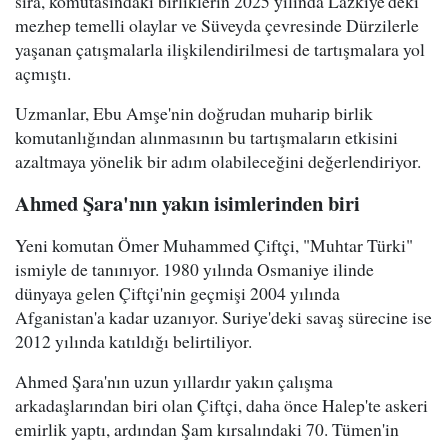
sıra, komutasındaki birliklerin 2025 yılında Lazkiye'deki
mezhep temelli olaylar ve Süveyda çevresinde Dürzilerle
yaşanan çatışmalarla ilişkilendirilmesi de tartışmalara yol
açmıştı.
Uzmanlar, Ebu Amşe'nin doğrudan muharip birlik
komutanlığından alınmasının bu tartışmaların etkisini
azaltmaya yönelik bir adım olabileceğini değerlendiriyor.
Ahmed Şara'nın yakın isimlerinden biri
Yeni komutan Ömer Muhammed Çiftçi, "Muhtar Türki"
ismiyle de tanınıyor. 1980 yılında Osmaniye ilinde
dünyaya gelen Çiftçi'nin geçmişi 2004 yılında
Afganistan'a kadar uzanıyor. Suriye'deki savaş sürecine ise
2012 yılında katıldığı belirtiliyor.
Ahmed Şara'nın uzun yıllardır yakın çalışma
arkadaşlarından biri olan Çiftçi, daha önce Halep'te askeri
emirlik yaptı, ardından Şam kırsalındaki 70. Tümen'in