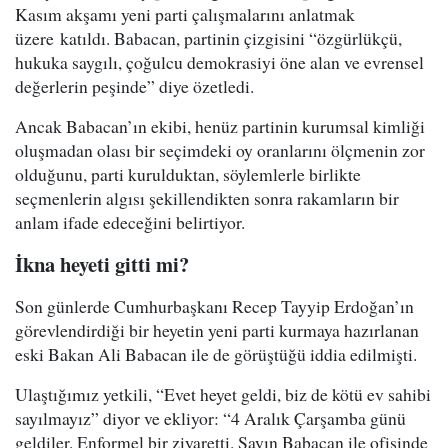
Kasım akşamı yeni parti çalışmalarını anlatmak
üzere katıldı. Babacan, partinin çizgisini “özgürlükçü,
hukuka saygılı, çoğulcu demokrasiyi öne alan ve evrensel
değerlerin peşinde” diye özetledi.
Ancak Babacan’ın ekibi, henüz partinin kurumsal kimliği
oluşmadan olası bir seçimdeki oy oranlarını ölçmenin zor
olduğunu, parti kurulduktan, söylemlerle birlikte
seçmenlerin algısı şekillendikten sonra rakamların bir
anlam ifade edeceğini belirtiyor.
İkna heyeti gitti mi?
Son günlerde Cumhurbaşkanı Recep Tayyip Erdoğan’ın
görevlendirdiği bir heyetin yeni parti kurmaya hazırlanan
eski Bakan Ali Babacan ile de görüştüğü iddia edilmişti.
Ulaştığımız yetkili, “Evet heyet geldi, biz de kötü ev sahibi
sayılmayız” diyor ve ekliyor: “4 Aralık Çarşamba günü
geldiler. Enformel bir ziyaretti. Sayın Babacan ile ofisinde