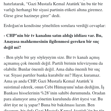
hatırlatarak, “Gazi Mustafa Kemal Atatürk’ün bu tür bir
varlığı herhangi bir siyasi partinin etiketi altına giremez.
Girse girse hazineye girer” dedi.
Erdoğan'ın kendisine yöneltilen sorulara verdiği cevaplar:
- CHP’nin bir tv kanalını satın aldığı iddiası var. Bu,
Anayasa mahkemesinin ilgilenmesi gereken bir suç
değil mi?
- Ben şöyle bir şey söyleyeyim size. Bir tv kanalı açmış
açmamış çok önemli değil. Partili birinin televizyonu da
olabilir. Bunlar önemli değil. Ama daha önemli bir suç
var. Siyasi partiler banka kurabilir mi? Hayır, kuramaz.
Ama şu anda CHP, Gazi Mustafa Kemal Atatürk’ü
suistimal ederek, onun Cebi Hümayunu’ndan dediğim, İş
Bankası hisselerinin %28’inin sahibi durumunda. Oradan
para alamıyor ama yönetim kurulunda dört üyesi var. Bu
dört üye ne iş yapar? Buna bir bakılması lazım. Ben
diyorum, bir defa Gazi Mustafa Kemal Atatürk’ün bu tür