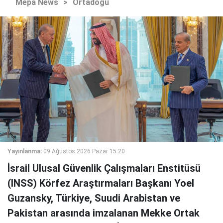
Mepa News
>
Ortadoğu
Yayınlanma:
09 Ağustos 2026 Pazar 15:20
İsrail Ulusal Güvenlik Çalışmaları Enstitüsü
(INSS) Körfez Araştırmaları Başkanı Yoel
Guzansky, Türkiye, Suudi Arabistan ve
Pakistan arasında imzalanan Mekke Ortak