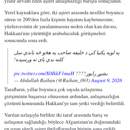
yıldır devam eden aşiret anlaşmazlığı barışla sonuçlandı.
Yerel kaynaklara göre, iki aşiret arasında nesiller boyunca
süren ve 200'den fazla kişinin hayatını kaybetmesine,
yüzlercesinin de yaralanmasına neden olan kan davası,
Hakkani'nin yürüttüğü arabuluculuk görüşmeleri
sonucunda sona erdi.
په لویه پکتیا کې د خلیفه صاحب په هڅو څه باندې سل
کلنه بدي پای ته ورسېده!
pic.twitter.com/X0IkkF1maH
بشپړ راپور????
— Abdullah Raihan (@Raihan_093)
August 9, 2026
Tarafların, yıllar boyunca çok sayıda uzlaştırma
girişiminin başarısız olmasının ardından, anlaşmazlığın
çözümü konusunda Hakkani'ye tam yetki verdiği belirtildi.
Varılan uzlaşıyla birlikte iki taraf arasında barış ve
uzlaşının sağlandığı, böylece Afganistan'ın doğusundaki
en uzun süreli aşiret ihtilaflarından birinin sona erdiği