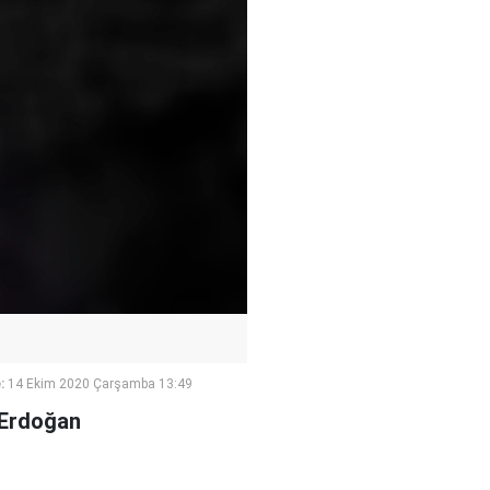
:
14 Ekim 2020 Çarşamba 13:49
 Erdoğan