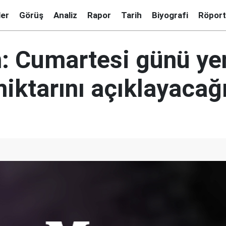
ler
Görüş
Analiz
Rapor
Tarih
Biyografi
Röport
: Cumartesi günü ye
iktarını açıklayacağ