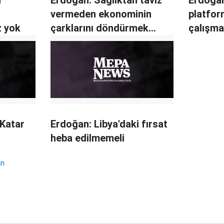
vermeden ekonominin
platfor
 yok
çarklarını döndürmek
çalışm
gerekiyor
 Katar
Erdoğan: Libya'daki fırsat
heba edilmemeli
an