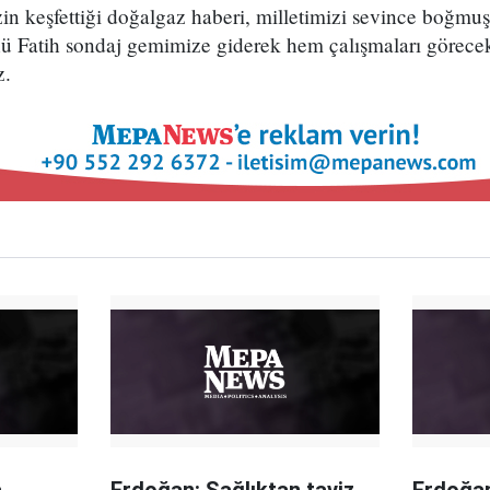
in keşfettiği doğalgaz haberi, milletimizi sevince boğmu
nü Fatih sondaj gemimize giderek hem çalışmaları görece
z.
a
Erdoğan: Sağlıktan taviz
Erdoğan