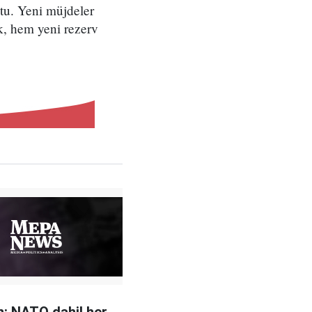
ştu. Yeni müjdeler
k, hem yeni rezerv
: NATO dahil her