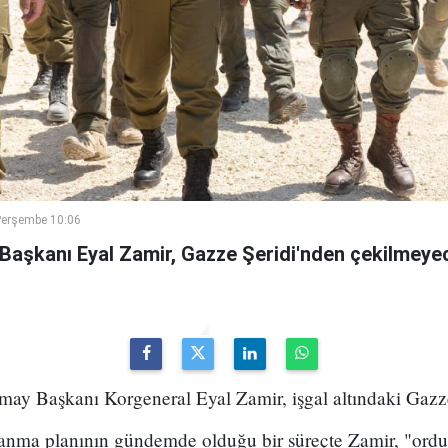
Perşembe 10:06
 Başkanı Eyal Zamir, Gazze Şeridi'nden çekilmeyec
may Başkanı Korgeneral Eyal Zamir, işgal altındaki Gazze Ş
lanma planının gündemde olduğu bir süreçte Zamir, "ord