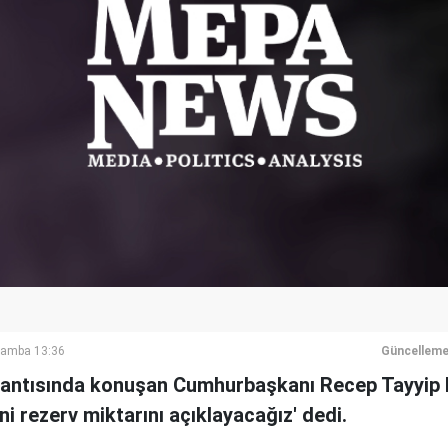
şamba 13:36
Güncelleme
plantısında konuşan Cumhurbaşkanı Recep Tayyip
i rezerv miktarını açıklayacağız' dedi.