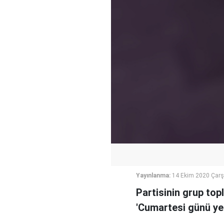
Yayınlanma:
14 Ekim 2020 Çar
Partisinin grup to
'Cumartesi günü yen