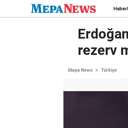
Haber
Erdoğan
rezerv m
Mepa News
>
Türkiye