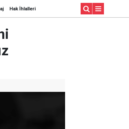
aj
Hak İhlalleri
ni
ız